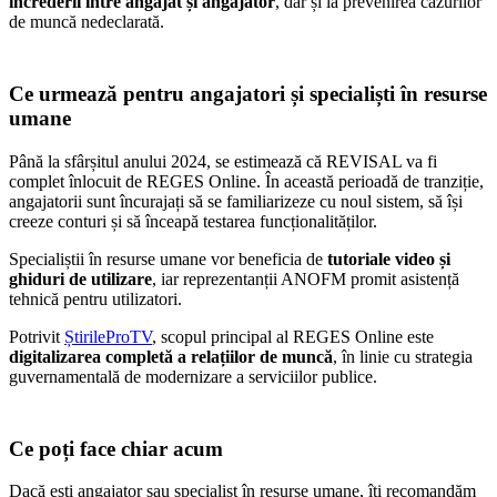
încrederii între angajat și angajator
, dar și la prevenirea cazurilor
de muncă nedeclarată.
Ce urmează pentru angajatori și specialiști în resurse
umane
Până la sfârșitul anului 2024, se estimează că REVISAL va fi
complet înlocuit de REGES Online. În această perioadă de tranziție,
angajatorii sunt încurajați să se familiarizeze cu noul sistem, să își
creeze conturi și să înceapă testarea funcționalităților.
Specialiștii în resurse umane vor beneficia de
tutoriale video și
ghiduri de utilizare
, iar reprezentanții ANOFM promit asistență
tehnică pentru utilizatori.
Potrivit
ȘtirileProTV
, scopul principal al REGES Online este
digitalizarea completă a relațiilor de muncă
, în linie cu strategia
guvernamentală de modernizare a serviciilor publice.
Ce poți face chiar acum
Dacă ești angajator sau specialist în resurse umane, îți recomandăm