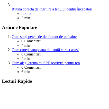
Rutina corectă de îngrijire a tenului pentru începători
Posted
rukiro
3 min
Articole Populare
Cum scoți petele de deodorant de pe haine
0
Comentarii
4 min
Cum cureți canapeaua din stofă corect acasă
0
Comentarii
5 min
Cum alegi crema cu SPF potrivită pentru ten
0
Comentarii
6 min
Lecturi Rapide