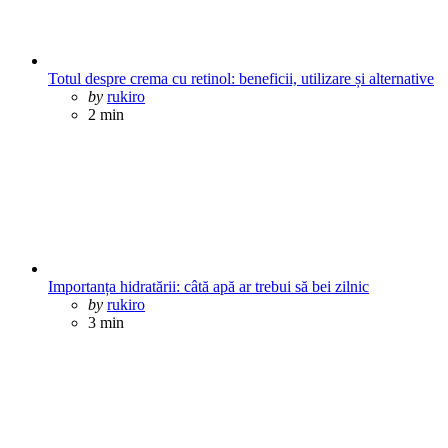
Totul despre crema cu retinol: beneficii, utilizare și alternative
Posted
by
rukiro
2 min
Importanța hidratării: câtă apă ar trebui să bei zilnic
Posted
by
rukiro
3 min