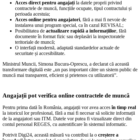
Acces direct pentru angajați
la datele proprii privind
contractele de muncă, funcțiile ocupate, tipul contractului și
perioada acestuia;
Acces online pentru angajatori
, fără a mai fi nevoie de
instalarea unui program special, ca în cazul REVISAL;
Posibilitatea de
actualizare rapidă a informațiilor
, fără
documente în format fizic sau deplasări la inspectoratele
teritoriale de muncă;
O interfață modernă, adaptată standardelor actuale de
securitate și accesibilitate.
Ministrul Muncii, Simona Bucura-Oprescu, a declarat că această
transformare digitală este „un pas important către un sistem public de
muncă mai transparent, eficient și prietenos cu utilizatorii”.
Angajații pot verifica online contractele de muncă
Pentru prima dată în România, angajații vor avea acces
în timp real
la istoricul lor profesional, fără a mai fi necesar să solicite informații
de la angajatori sau ITM. Datele vor putea fi vizualizate direct din
contul personal REGES, cu autentificare în sistemul informatic.
Potrivit Digi24, această măsură va contribui la o
creștere a