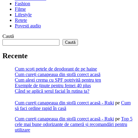
Fashion
Filme
Lifestyle
Retete
Povesti audio
Caută
Caută
Recente
Cum scoți petele de deodorant de pe haine
Cum cureți canapeaua din stofă corect acasă
Cum alegi crema cu SPF potrivită pentru ten
Exemple de ținute pentru femei 40 plus
Când se aplică serul facial în rutina ta?
Cum cureți canapeaua din stofă corect acasă - Ruki
pe
Cum
să faci ordine rapid în casă
Cum cureți canapeaua din stofă corect acasă - Ruki
pe
Top 5
cele mai bune odorizante de cameră și recomandări pentru
utilizare