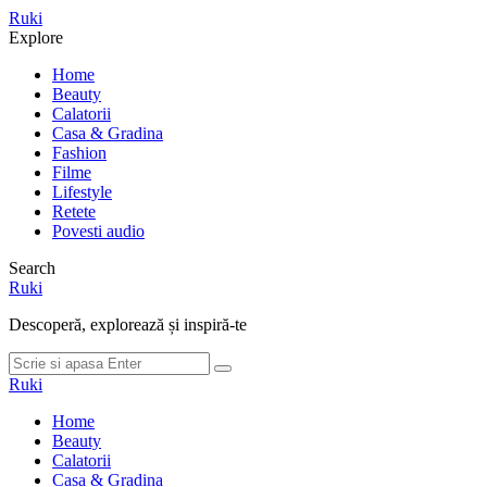
Meniu
Ruki
Cauta
Explore
Home
Beauty
Calatorii
Casa & Gradina
Fashion
Filme
Lifestyle
Retete
Povesti audio
Search
Ruki
Descoperă, explorează și inspiră-te
Cauta
Cauta
dupa:
Ruki
Home
Beauty
Calatorii
Casa & Gradina