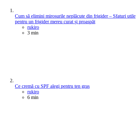
Cum să elimini mirosurile neplăcute din frigider – Sfaturi utile
pentru un frigider mereu curat și proaspăt
Posted
rukiro
3 min
Ce cremă cu SPF alegi pentru ten gras
Posted
rukiro
6 min