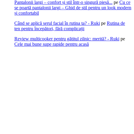
Pantalonii largi – confort și stil într-o singură piesă...
pe
Cu ce
se poartă pantalonii largi – Ghid de stil pentru un look modern
și confortabil
Când se aplică serul facial în rutina ta? - Ruki
pe
Rutina de
ten pentru începători, fără complicații
Review multicooker pentru gătitul zilnic: merită? - Ruki
pe
Cele mai bune supe rapide pentru acasă