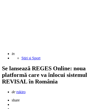
Adaugat
in
Stiri si Sport
Se lansează REGES Online: noua
platformă care va înlocui sistemul
REVISAL în România
Scris
de
rukiro
de
share