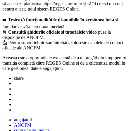
să accesezi platforma
https://reges.anofm.ro
și să îți creezi un cont
pentru a testa noul sistem REGES Online.
➡️
Testează funcționalitățile disponibile în versiunea beta
și
familiarizează-te cu noua interfață.
📘
Consultă ghidurile oficiale și tutorialele video
puse la
dispoziție de ANOFM.
📩 Pentru suport tehnic sau întrebări, folosește canalele de contact
oficiale ale ANOFM.
Aceasta este o oportunitate excelentă de a te pregăti din timp pentru
tranziția completă către REGES Online și de a eficientiza modul în
care gestionezi datele angajaților.
share
angajatori
ANOFM
contracte de muncă