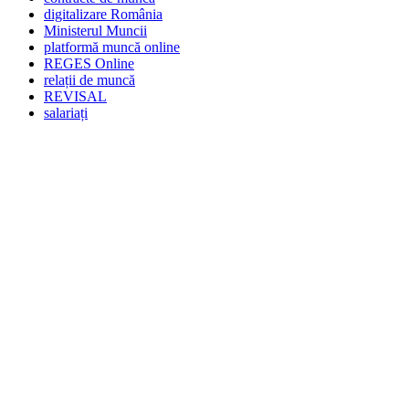
digitalizare România
Ministerul Muncii
platformă muncă online
REGES Online
relații de muncă
REVISAL
salariați
Post
navigation