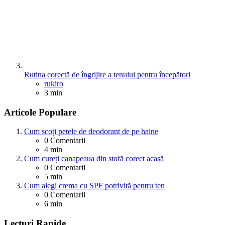
Rutina corectă de îngrijire a tenului pentru începători
Posted
rukiro
3 min
Articole Populare
Cum scoți petele de deodorant de pe haine
0
Comentarii
4 min
Cum cureți canapeaua din stofă corect acasă
0
Comentarii
5 min
Cum alegi crema cu SPF potrivită pentru ten
0
Comentarii
6 min
Lecturi Rapide