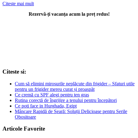
Citeste mai mult
Rezervă-ți vacanța acum la preț redus!
Citeste si:
Cum să elimini mirosurile neplăcute din frigider – Sfaturi utile
pentru un frigider mereu curat și proaspăt
Ce cremă cu SPF alegi pentru ten gras
Rutina corectă de îngrijire a tenului pentru începători
Ce poti face in Hurghada, Egipt
Mâncare Rapidă de Seară: Soluții Delicioase pentru Serile
Obositoare
Articole Favorite