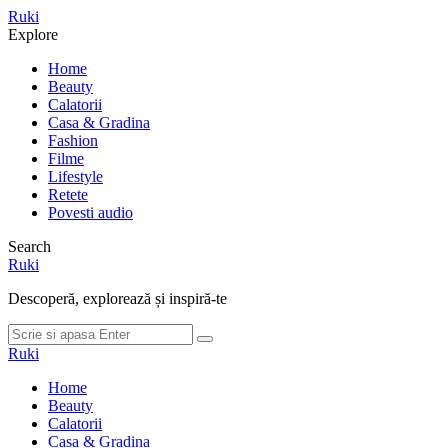
Meniu
Ruki
Cauta
Explore
Home
Beauty
Calatorii
Casa & Gradina
Fashion
Filme
Lifestyle
Retete
Povesti audio
Search
Ruki
Descoperă, explorează și inspiră-te
Cauta
Cauta
dupa:
Ruki
Home
Beauty
Calatorii
Casa & Gradina