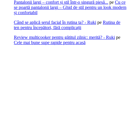
Pantalonii largi – confort și stil într-o singură piesă...
pe
Cu ce
se poartă pantalonii largi – Ghid de stil pentru un look modern
și confortabil
Când se aplică serul facial în rutina ta? - Ruki
pe
Rutina de
ten pentru începători, fără complicații
Review multicooker pentru gătitul zilnic: merită? - Ruki
pe
Cele mai bune supe rapide pentru acasă