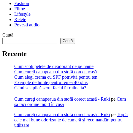
Fashion
Filme
Lifestyle
Retete
Povesti audio
Caută
Caută
Recente
Cum scoți petele de deodorant de pe haine
Cum cureți canapeaua din stofă corect acasă
Cum alegi crema cu SPF potrivită pentru ten
Exemple de ținute pentru femei 40 plus
Când se aplică serul facial în rutina ta?
Cum cureți canapeaua din stofă corect acasă - Ruki
pe
Cum
să faci ordine rapid în casă
Cum cureți canapeaua din stofă corect acasă - Ruki
pe
Top 5
cele mai bune odorizante de cameră și recomandări pentru
utilizare