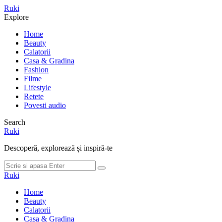
Meniu
Ruki
Cauta
Explore
Home
Beauty
Calatorii
Casa & Gradina
Fashion
Filme
Lifestyle
Retete
Povesti audio
Search
Ruki
Descoperă, explorează și inspiră-te
Cauta
Cauta
dupa:
Ruki
Home
Beauty
Calatorii
Casa & Gradina