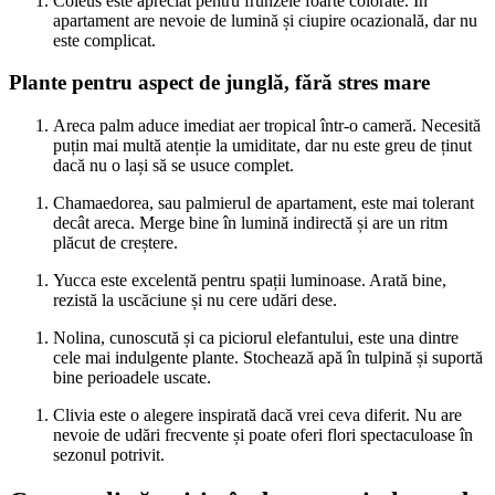
Coleus este apreciat pentru frunzele foarte colorate. În
apartament are nevoie de lumină și ciupire ocazională, dar nu
este complicat.
Plante pentru aspect de junglă, fără stres mare
Areca palm aduce imediat aer tropical într-o cameră. Necesită
puțin mai multă atenție la umiditate, dar nu este greu de ținut
dacă nu o lași să se usuce complet.
Chamaedorea, sau palmierul de apartament, este mai tolerant
decât areca. Merge bine în lumină indirectă și are un ritm
plăcut de creștere.
Yucca este excelentă pentru spații luminoase. Arată bine,
rezistă la uscăciune și nu cere udări dese.
Nolina, cunoscută și ca piciorul elefantului, este una dintre
cele mai indulgente plante. Stochează apă în tulpină și suportă
bine perioadele uscate.
Clivia este o alegere inspirată dacă vrei ceva diferit. Nu are
nevoie de udări frecvente și poate oferi flori spectaculoase în
sezonul potrivit.