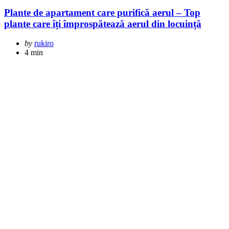
Plante de apartament care purifică aerul – Top
plante care îți împrospătează aerul din locuință
Posted
by
rukiro
by
4 min