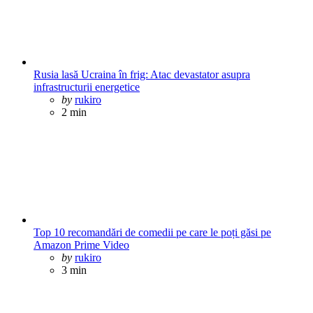
Rusia lasă Ucraina în frig: Atac devastator asupra
infrastructurii energetice
Posted
by
rukiro
2 min
Top 10 recomandări de comedii pe care le poți găsi pe
Amazon Prime Video
Posted
by
rukiro
3 min