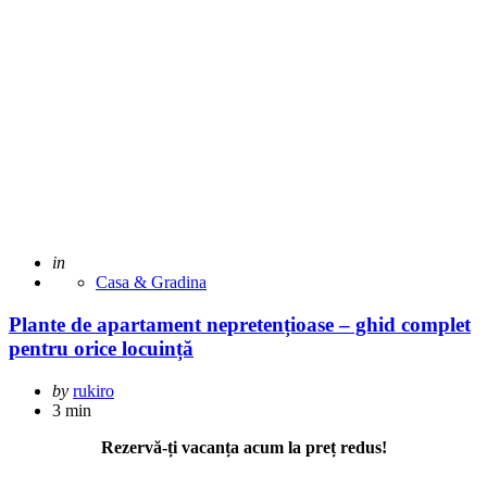
Posted
in
Casa & Gradina
Plante de apartament nepretențioase – ghid complet
pentru orice locuință
Posted
by
rukiro
by
3 min
Rezervă-ți vacanța acum la preț redus!