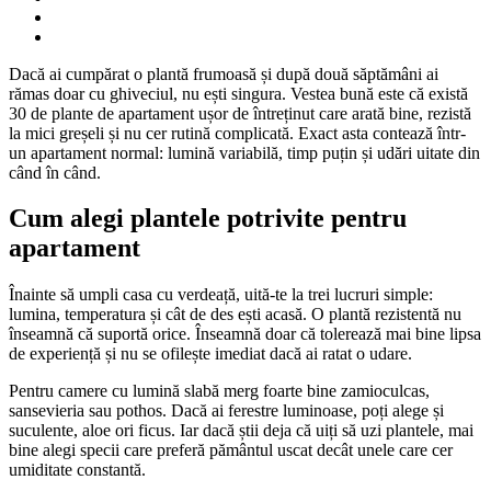
Dacă ai cumpărat o plantă frumoasă și după două săptămâni ai
rămas doar cu ghiveciul, nu ești singura. Vestea bună este că există
30 de plante de apartament ușor de întreținut care arată bine, rezistă
la mici greșeli și nu cer rutină complicată. Exact asta contează într-
un apartament normal: lumină variabilă, timp puțin și udări uitate din
când în când.
Cum alegi plantele potrivite pentru
apartament
Înainte să umpli casa cu verdeață, uită-te la trei lucruri simple:
lumina, temperatura și cât de des ești acasă. O plantă rezistentă nu
înseamnă că suportă orice. Înseamnă doar că tolerează mai bine lipsa
de experiență și nu se ofilește imediat dacă ai ratat o udare.
Pentru camere cu lumină slabă merg foarte bine zamioculcas,
sansevieria sau pothos. Dacă ai ferestre luminoase, poți alege și
suculente, aloe ori ficus. Iar dacă știi deja că uiți să uzi plantele, mai
bine alegi specii care preferă pământul uscat decât unele care cer
umiditate constantă.