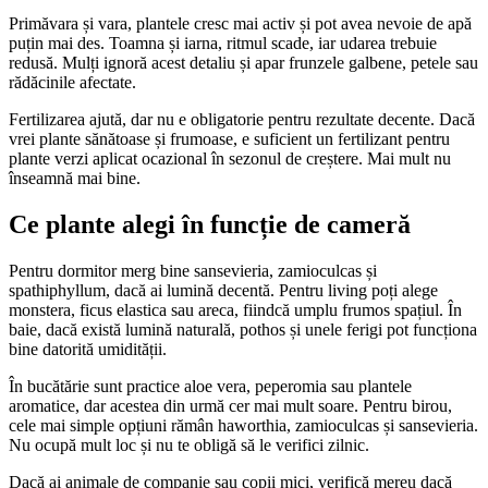
Primăvara și vara, plantele cresc mai activ și pot avea nevoie de apă
puțin mai des. Toamna și iarna, ritmul scade, iar udarea trebuie
redusă. Mulți ignoră acest detaliu și apar frunzele galbene, petele sau
rădăcinile afectate.
Fertilizarea ajută, dar nu e obligatorie pentru rezultate decente. Dacă
vrei plante sănătoase și frumoase, e suficient un fertilizant pentru
plante verzi aplicat ocazional în sezonul de creștere. Mai mult nu
înseamnă mai bine.
Ce plante alegi în funcție de cameră
Pentru dormitor merg bine sansevieria, zamioculcas și
spathiphyllum, dacă ai lumină decentă. Pentru living poți alege
monstera, ficus elastica sau areca, fiindcă umplu frumos spațiul. În
baie, dacă există lumină naturală, pothos și unele ferigi pot funcționa
bine datorită umidității.
În bucătărie sunt practice aloe vera, peperomia sau plantele
aromatice, dar acestea din urmă cer mai mult soare. Pentru birou,
cele mai simple opțiuni rămân haworthia, zamioculcas și sansevieria.
Nu ocupă mult loc și nu te obligă să le verifici zilnic.
Dacă ai animale de companie sau copii mici, verifică mereu dacă