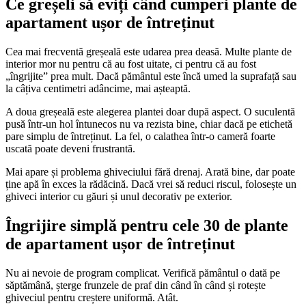
Ce greșeli să eviți când cumperi plante de
apartament ușor de întreținut
Cea mai frecventă greșeală este udarea prea deasă. Multe plante de
interior mor nu pentru că au fost uitate, ci pentru că au fost
„îngrijite” prea mult. Dacă pământul este încă umed la suprafață sau
la câțiva centimetri adâncime, mai așteaptă.
A doua greșeală este alegerea plantei doar după aspect. O suculentă
pusă într-un hol întunecos nu va rezista bine, chiar dacă pe etichetă
pare simplu de întreținut. La fel, o calathea într-o cameră foarte
uscată poate deveni frustrantă.
Mai apare și problema ghiveciului fără drenaj. Arată bine, dar poate
ține apă în exces la rădăcină. Dacă vrei să reduci riscul, folosește un
ghiveci interior cu găuri și unul decorativ pe exterior.
Îngrijire simplă pentru cele 30 de plante
de apartament ușor de întreținut
Nu ai nevoie de program complicat. Verifică pământul o dată pe
săptămână, șterge frunzele de praf din când în când și rotește
ghiveciul pentru creștere uniformă. Atât.