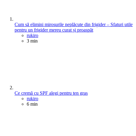
Cum să elimini mirosurile neplăcute din frigider – Sfaturi utile
pentru un frigider mereu curat și proaspăt
Posted
rukiro
3 min
Ce cremă cu SPF alegi pentru ten gras
Posted
rukiro
6 min