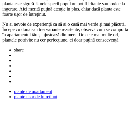
planta este sigură. Unele specii populare pot fi iritante sau toxice la
ingerare. Aici merită puțină atenție în plus, chiar dacă planta este
foarte ușor de întreținut.
Nu ai nevoie de experiență ca să ai o casă mai verde și mai plăcută.
Începe cu două sau trei variante rezistente, observă cum se comportă
în apartamentul tău și ajustează din mers. De cele mai multe ori,
plantele potrivite nu cer perfecțiune, ci doar puțină consecvență.
share
plante de apartament
plante usor de intretinut
Post
navigation