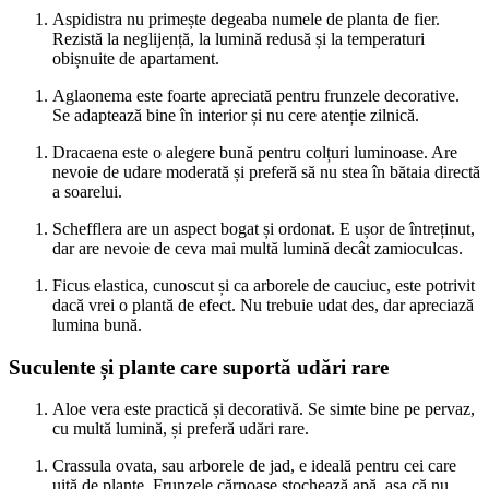
Aspidistra nu primește degeaba numele de planta de fier.
Rezistă la neglijență, la lumină redusă și la temperaturi
obișnuite de apartament.
Aglaonema este foarte apreciată pentru frunzele decorative.
Se adaptează bine în interior și nu cere atenție zilnică.
Dracaena este o alegere bună pentru colțuri luminoase. Are
nevoie de udare moderată și preferă să nu stea în bătaia directă
a soarelui.
Schefflera are un aspect bogat și ordonat. E ușor de întreținut,
dar are nevoie de ceva mai multă lumină decât zamioculcas.
Ficus elastica, cunoscut și ca arborele de cauciuc, este potrivit
dacă vrei o plantă de efect. Nu trebuie udat des, dar apreciază
lumina bună.
Suculente și plante care suportă udări rare
Aloe vera este practică și decorativă. Se simte bine pe pervaz,
cu multă lumină, și preferă udări rare.
Crassula ovata, sau arborele de jad, e ideală pentru cei care
uită de plante. Frunzele cărnoase stochează apă, așa că nu