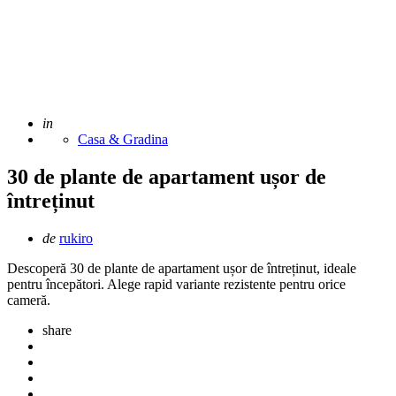
Adaugat
in
Casa & Gradina
30 de plante de apartament ușor de
întreținut
Scris
de
rukiro
de
Descoperă 30 de plante de apartament ușor de întreținut, ideale
pentru începători. Alege rapid variante rezistente pentru orice
cameră.
share