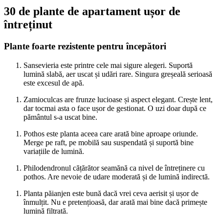
30 de plante de apartament ușor de
întreținut
Plante foarte rezistente pentru începători
Sansevieria este printre cele mai sigure alegeri. Suportă
lumină slabă, aer uscat și udări rare. Singura greșeală serioasă
este excesul de apă.
Zamioculcas are frunze lucioase și aspect elegant. Crește lent,
dar tocmai asta o face ușor de gestionat. O uzi doar după ce
pământul s-a uscat bine.
Pothos este planta aceea care arată bine aproape oriunde.
Merge pe raft, pe mobilă sau suspendată și suportă bine
variațiile de lumină.
Philodendronul cățărător seamănă ca nivel de întreținere cu
pothos. Are nevoie de udare moderată și de lumină indirectă.
Planta păianjen este bună dacă vrei ceva aerisit și ușor de
înmulțit. Nu e pretențioasă, dar arată mai bine dacă primește
lumină filtrată.