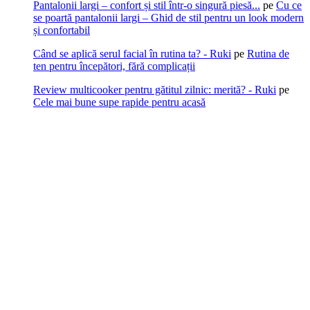
Pantalonii largi – confort și stil într-o singură piesă...
pe
Cu ce
se poartă pantalonii largi – Ghid de stil pentru un look modern
și confortabil
Când se aplică serul facial în rutina ta? - Ruki
pe
Rutina de
ten pentru începători, fără complicații
Review multicooker pentru gătitul zilnic: merită? - Ruki
pe
Cele mai bune supe rapide pentru acasă