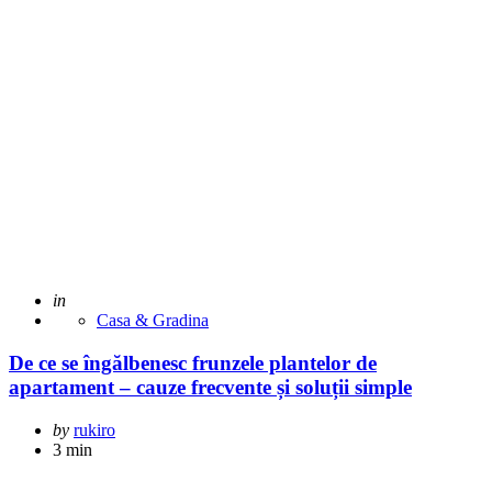
Posted
in
Casa & Gradina
De ce se îngălbenesc frunzele plantelor de
apartament – cauze frecvente și soluții simple
Posted
by
rukiro
by
3 min