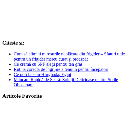
Citeste si:
Cum să elimini mirosurile neplăcute din frigider – Sfaturi utile
pentru un frigider mereu curat și proaspăt
Ce cremă cu SPF alegi pentru ten gras
Rutina corectă de îngrijire a tenului pentru începători
Ce poti face in Hurghada, Egipt
Mâncare Rapidă de Seară: Soluții Delicioase pentru Serile
Obositoare
Articole Favorite