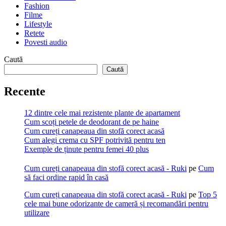
Fashion
Filme
Lifestyle
Retete
Povesti audio
Caută
Caută
Recente
12 dintre cele mai rezistente plante de apartament
Cum scoți petele de deodorant de pe haine
Cum cureți canapeaua din stofă corect acasă
Cum alegi crema cu SPF potrivită pentru ten
Exemple de ținute pentru femei 40 plus
Cum cureți canapeaua din stofă corect acasă - Ruki
pe
Cum
să faci ordine rapid în casă
Cum cureți canapeaua din stofă corect acasă - Ruki
pe
Top 5
cele mai bune odorizante de cameră și recomandări pentru
utilizare