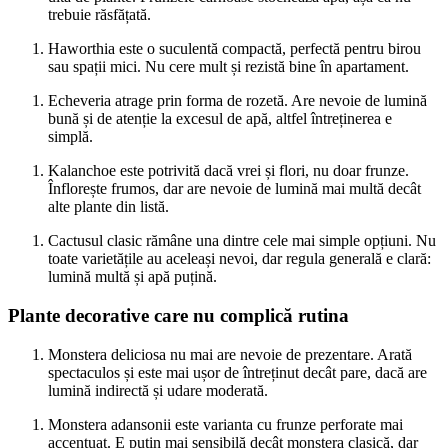
trebuie răsfățată.
Haworthia este o suculentă compactă, perfectă pentru birou
sau spații mici. Nu cere mult și rezistă bine în apartament.
Echeveria atrage prin forma de rozetă. Are nevoie de lumină
bună și de atenție la excesul de apă, altfel întreținerea e
simplă.
Kalanchoe este potrivită dacă vrei și flori, nu doar frunze.
Înflorește frumos, dar are nevoie de lumină mai multă decât
alte plante din listă.
Cactusul clasic rămâne una dintre cele mai simple opțiuni. Nu
toate varietățile au aceleași nevoi, dar regula generală e clară:
lumină multă și apă puțină.
Plante decorative care nu complică rutina
Monstera deliciosa nu mai are nevoie de prezentare. Arată
spectaculos și este mai ușor de întreținut decât pare, dacă are
lumină indirectă și udare moderată.
Monstera adansonii este varianta cu frunze perforate mai
accentuat. E puțin mai sensibilă decât monstera clasică, dar