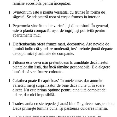
rămâne accesibilă pentru începători.
Syngonium este o plantă versatilă, cu frunze în formă de
săgeată. Se adaptează ușor și crește frumos în interior.
Peperomia vine în multe varietăți și dimensiuni. În general,
este o plantă compactă, ușor de îngrijit și potrivită pentru
apartamente mici.
Dieffenbachia oferă frunze mari, decorative. Are nevoie de
lumină indirectă și udare moderată, însă trebuie ținută departe
de copii mici și animale de companie.
Fittonia este ceva mai pretențioasă la umiditate decât restul
plantelor din listă, dar încă rămâne gestionabilă. E o alegere
bună dacă vrei frunze colorate.
Calathea poate fi capricioasă în unele case, dar anumite
varietăți merg surprinzător de bine dacă nu le ții în soare
direct. Nu este prima opțiune pentru cine uită complet de
udare, dar nici imposibilă.
Tradescantia crește repede și arată bine în ghivece suspendate.
Dacă primește lumină bună, își păstrează culoarea intensă.