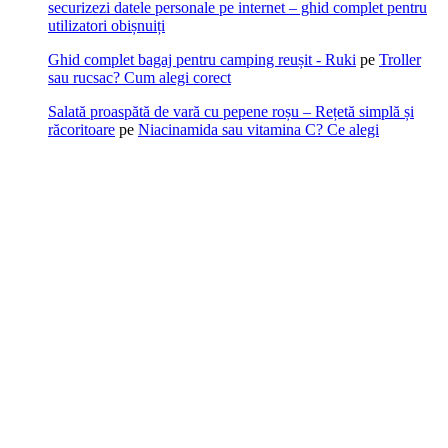
securizezi datele personale pe internet – ghid complet pentru
utilizatori obișnuiți
Ghid complet bagaj pentru camping reușit - Ruki
pe
Troller
sau rucsac? Cum alegi corect
Salată proaspătă de vară cu pepene roșu – Rețetă simplă și
răcoritoare
pe
Niacinamida sau vitamina C? Ce alegi