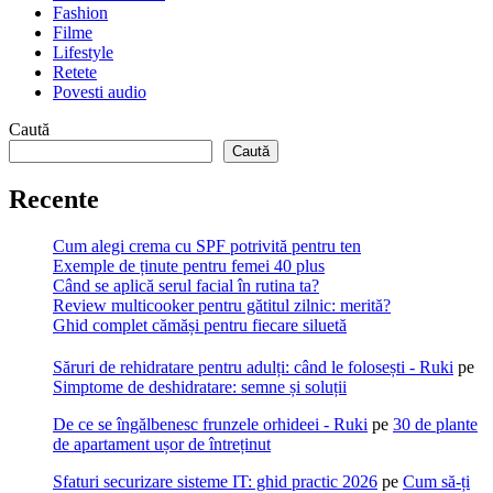
Fashion
Filme
Lifestyle
Retete
Povesti audio
Caută
Caută
Recente
Cum alegi crema cu SPF potrivită pentru ten
Exemple de ținute pentru femei 40 plus
Când se aplică serul facial în rutina ta?
Review multicooker pentru gătitul zilnic: merită?
Ghid complet cămăși pentru fiecare siluetă
Săruri de rehidratare pentru adulți: când le folosești - Ruki
pe
Simptome de deshidratare: semne și soluții
De ce se îngălbenesc frunzele orhideei - Ruki
pe
30 de plante
de apartament ușor de întreținut
Sfaturi securizare sisteme IT: ghid practic 2026
pe
Cum să-ți