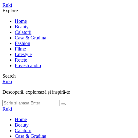
Meniu
Ruki
Cauta
Explore
Home
Beauty
Calatorii
Casa & Gradina
Fashion
Filme
Lifestyle
Retete
Povesti audio
Search
Ruki
Descoperă, explorează și inspiră-te
Cauta
Cauta
dupa:
Ruki
Home
Beauty
Calatorii
Casa & Gradina