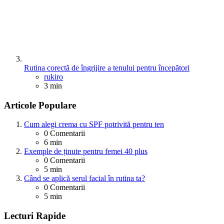
Rutina corectă de îngrijire a tenului pentru începători
Posted
rukiro
3 min
Articole Populare
Cum alegi crema cu SPF potrivită pentru ten
0
Comentarii
6 min
Exemple de ținute pentru femei 40 plus
0
Comentarii
5 min
Când se aplică serul facial în rutina ta?
0
Comentarii
5 min
Lecturi Rapide