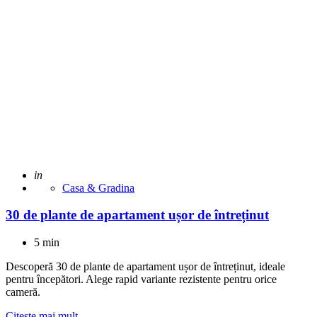
Adaugat
in
Casa & Gradina
30 de plante de apartament ușor de întreținut
5 min
Descoperă 30 de plante de apartament ușor de întreținut, ideale
pentru începători. Alege rapid variante rezistente pentru orice
cameră.
Citeste mai mult