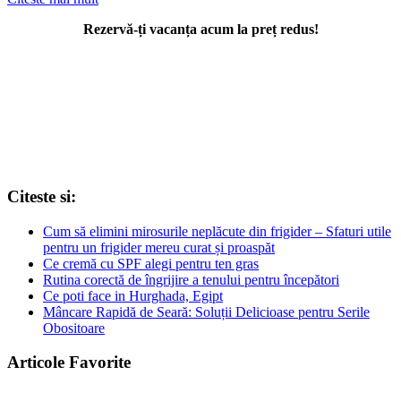
Rezervă-ți vacanța acum la preț redus!
Citeste si:
Cum să elimini mirosurile neplăcute din frigider – Sfaturi utile
pentru un frigider mereu curat și proaspăt
Ce cremă cu SPF alegi pentru ten gras
Rutina corectă de îngrijire a tenului pentru începători
Ce poti face in Hurghada, Egipt
Mâncare Rapidă de Seară: Soluții Delicioase pentru Serile
Obositoare
Articole Favorite