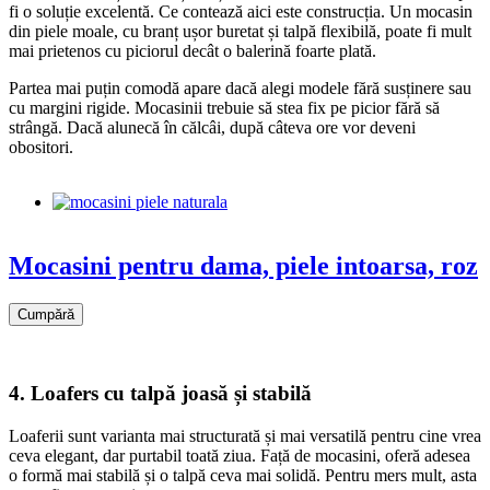
fi o soluție excelentă. Ce contează aici este construcția. Un mocasin
din piele moale, cu branț ușor buretat și talpă flexibilă, poate fi mult
mai prietenos cu piciorul decât o balerină foarte plată.
Partea mai puțin comodă apare dacă alegi modele fără susținere sau
cu margini rigide. Mocasinii trebuie să stea fix pe picior fără să
strângă. Dacă alunecă în călcâi, după câteva ore vor deveni
obositori.
Mocasini pentru dama, piele intoarsa, roz
Cumpără
4. Loafers cu talpă joasă și stabilă
Loaferii sunt varianta mai structurată și mai versatilă pentru cine vrea
ceva elegant, dar purtabil toată ziua. Față de mocasini, oferă adesea
o formă mai stabilă și o talpă ceva mai solidă. Pentru mers mult, asta