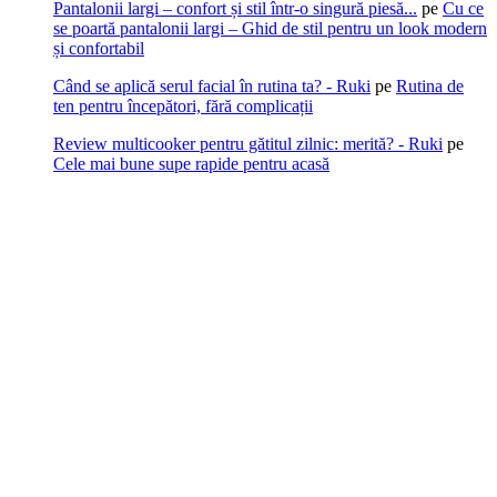
Pantalonii largi – confort și stil într-o singură piesă...
pe
Cu ce
se poartă pantalonii largi – Ghid de stil pentru un look modern
și confortabil
Când se aplică serul facial în rutina ta? - Ruki
pe
Rutina de
ten pentru începători, fără complicații
Review multicooker pentru gătitul zilnic: merită? - Ruki
pe
Cele mai bune supe rapide pentru acasă