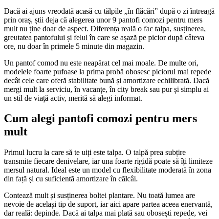
Dacă ai ajuns vreodată acasă cu tălpile „în flăcări” după o zi întreagă
prin oraș, știi deja că alegerea unor 9 pantofi comozi pentru mers
mult nu ține doar de aspect. Diferența reală o fac talpa, susținerea,
greutatea pantofului și felul în care se așază pe picior după câteva
ore, nu doar în primele 5 minute din magazin.
Un pantof comod nu este neapărat cel mai moale. De multe ori,
modelele foarte pufoase la prima probă obosesc piciorul mai repede
decât cele care oferă stabilitate bună și amortizare echilibrată. Dacă
mergi mult la serviciu, în vacanțe, în city break sau pur și simplu ai
un stil de viață activ, merită să alegi informat.
Cum alegi pantofi comozi pentru mers
mult
Primul lucru la care să te uiți este talpa. O talpă prea subțire
transmite fiecare denivelare, iar una foarte rigidă poate să îți limiteze
mersul natural. Ideal este un model cu flexibilitate moderată în zona
din față și cu suficientă amortizare în călcâi.
Contează mult și susținerea boltei plantare. Nu toată lumea are
nevoie de același tip de suport, iar aici apare partea aceea enervantă,
dar reală: depinde. Dacă ai talpa mai plată sau obosești repede, vei