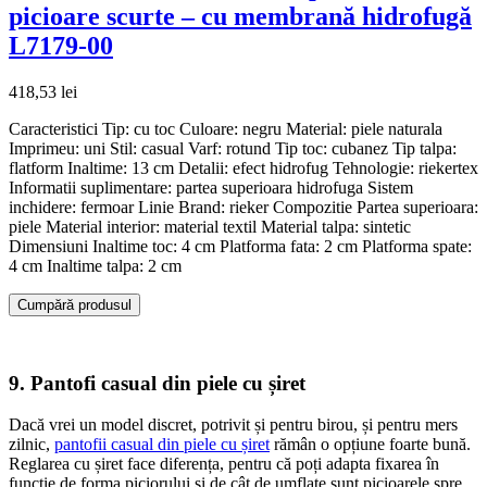
picioare scurte – cu membrană hidrofugă
L7179-00
418,53
lei
Caracteristici Tip: cu toc Culoare: negru Material: piele naturala
Imprimeu: uni Stil: casual Varf: rotund Tip toc: cubanez Tip talpa:
flatform Inaltime: 13 cm Detalii: efect hidrofug Tehnologie: riekertex
Informatii suplimentare: partea superioara hidrofuga Sistem
inchidere: fermoar Linie Brand: rieker Compozitie Partea superioara:
piele Material interior: material textil Material talpa: sintetic
Dimensiuni Inaltime toc: 4 cm Platforma fata: 2 cm Platforma spate:
4 cm Inaltime talpa: 2 cm
Cumpără produsul
9. Pantofi casual din piele cu șiret
Dacă vrei un model discret, potrivit și pentru birou, și pentru mers
zilnic,
pantofii casual din piele cu șiret
rămân o opțiune foarte bună.
Reglarea cu șiret face diferența, pentru că poți adapta fixarea în
funcție de forma piciorului și de cât de umflate sunt picioarele spre