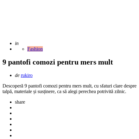
Adaugat
in
Fashion
9 pantofi comozi pentru mers mult
Scris
de
rukiro
de
Descoperă 9 pantofi comozi pentru mers mult, cu sfaturi clare despre
talpă, materiale și susținere, ca să alegi perechea potrivită zilnic.
share