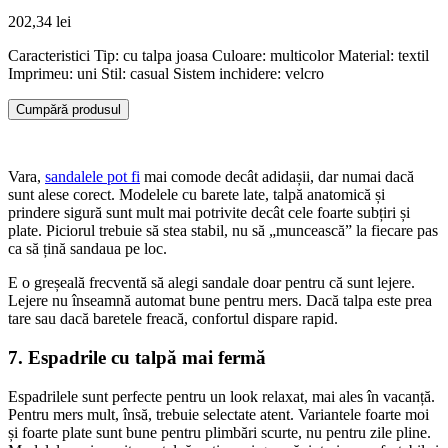
202,34
lei
Caracteristici Tip: cu talpa joasa Culoare: multicolor Material: textil
Imprimeu: uni Stil: casual Sistem inchidere: velcro
Cumpără produsul
Vara,
sandalele pot fi
mai comode decât adidașii, dar numai dacă
sunt alese corect. Modelele cu barete late, talpă anatomică și
prindere sigură sunt mult mai potrivite decât cele foarte subțiri și
plate. Piciorul trebuie să stea stabil, nu să „muncească” la fiecare pas
ca să țină sandaua pe loc.
E o greșeală frecventă să alegi sandale doar pentru că sunt lejere.
Lejere nu înseamnă automat bune pentru mers. Dacă talpa este prea
tare sau dacă baretele freacă, confortul dispare rapid.
7. Espadrile cu talpă mai fermă
Espadrilele sunt perfecte pentru un look relaxat, mai ales în vacanță.
Pentru mers mult, însă, trebuie selectate atent. Variantele foarte moi
și foarte plate sunt bune pentru plimbări scurte, nu pentru zile pline.