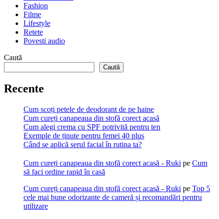
Fashion
Filme
Lifestyle
Retete
Povesti audio
Caută
Caută
Recente
Cum scoți petele de deodorant de pe haine
Cum cureți canapeaua din stofă corect acasă
Cum alegi crema cu SPF potrivită pentru ten
Exemple de ținute pentru femei 40 plus
Când se aplică serul facial în rutina ta?
Cum cureți canapeaua din stofă corect acasă - Ruki
pe
Cum
să faci ordine rapid în casă
Cum cureți canapeaua din stofă corect acasă - Ruki
pe
Top 5
cele mai bune odorizante de cameră și recomandări pentru
utilizare