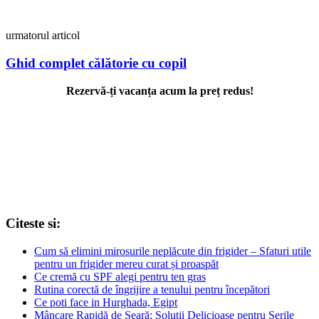
urmatorul articol
Ghid complet călătorie cu copil
Rezervă-ți vacanța acum la preț redus!
Citeste si:
Cum să elimini mirosurile neplăcute din frigider – Sfaturi utile
pentru un frigider mereu curat și proaspăt
Ce cremă cu SPF alegi pentru ten gras
Rutina corectă de îngrijire a tenului pentru începători
Ce poti face in Hurghada, Egipt
Mâncare Rapidă de Seară: Soluții Delicioase pentru Serile