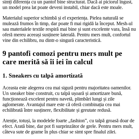
simți diferența cu un pantof bine structurat. Dacă ai piciorul îngust,
un model prea lat poate deveni instabil, chiar dacă este moale.
Materialul superior schimbă și el experiența. Pielea naturală se
mulează frumos în timp, dar poate fi mai rigidă la început. Mesh-ul
sau materialele textile respiră mai bine și sunt excelente vara, însă nu
oferă mereu aceeași susținere laterală. Pentru mers mult, confortul
vine din echilibru, nu dintr-o singură caracteristică.
9 pantofi comozi pentru mers mult pe
care merită să îi iei în calcul
1. Sneakers cu talpă amortizată
Aceasta este alegerea cea mai sigură pentru majoritatea oamenilor.
Un sneaker bine construit, cu talpă ușoară și amortizare bună,
funcționează excelent pentru navetă, plimbări lungi și zile
aglomerate. Avantajul mare este că oferă combinația cea mai
echilibrată între susținere, flexibilitate și greutate redusă.
Atenție, totuși, la modelele foarte „fashion”, cu talpă groasă doar de
efect. Arată bine, dar pot fi surprinzător de grele. Pentru mers mult,
câteva sute de grame în plus chiar se simt spre finalul zilei.