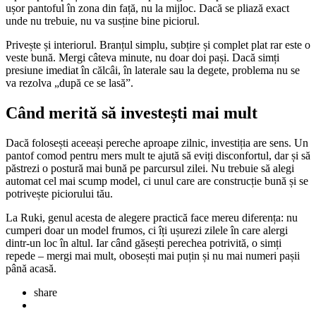
ușor pantoful în zona din față, nu la mijloc. Dacă se pliază exact
unde nu trebuie, nu va susține bine piciorul.
Privește și interiorul. Branțul simplu, subțire și complet plat rar este o
veste bună. Mergi câteva minute, nu doar doi pași. Dacă simți
presiune imediat în călcâi, în laterale sau la degete, problema nu se
va rezolva „după ce se lasă”.
Când merită să investești mai mult
Dacă folosești aceeași pereche aproape zilnic, investiția are sens. Un
pantof comod pentru mers mult te ajută să eviți disconfortul, dar și să
păstrezi o postură mai bună pe parcursul zilei. Nu trebuie să alegi
automat cel mai scump model, ci unul care are construcție bună și se
potrivește piciorului tău.
La Ruki, genul acesta de alegere practică face mereu diferența: nu
cumperi doar un model frumos, ci îți ușurezi zilele în care alergi
dintr-un loc în altul. Iar când găsești perechea potrivită, o simți
repede – mergi mai mult, obosești mai puțin și nu mai numeri pașii
până acasă.
share