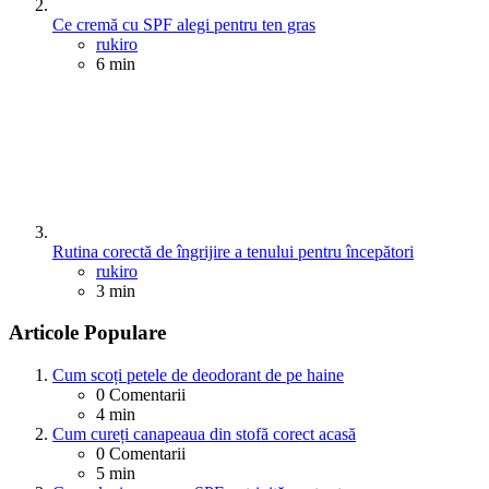
Ce cremă cu SPF alegi pentru ten gras
Posted
rukiro
6 min
Rutina corectă de îngrijire a tenului pentru începători
Posted
rukiro
3 min
Articole Populare
Cum scoți petele de deodorant de pe haine
0
Comentarii
4 min
Cum cureți canapeaua din stofă corect acasă
0
Comentarii
5 min