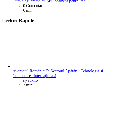
Cum alegi crema cu SPF potrivită pentru ten
0
Comentarii
6 min
Lecturi Rapide
Avantajul României în Sectorul Apărării: Tehnologia și
Colaborarea Internațională
Posted
by
rukiro
2 min