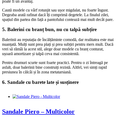
poate fi un avantaj.
Caută modele cu vârf rotunjit sau ușor migdalat, nu foarte îngust.
Degeaba arată rafinat dacă îți comprimă degetele. La finalul zilei,
spațiul din partea din față a pantofului contează mai mult decât pare.
5. Balerini cu branț bun, nu cu talpă subțire
Balerinii au reputația de încălțăminte comodă, dar realitatea este mai
nuanțată. Mulți sunt prea plați și prea subțiri pentru mers mult. Dacă
vrei să rămâi la acest stil, alege doar modele cu branț conturat,
ușoară amortizare și talpă ceva mai consistentă.
Pentru drumuri scurte sunt foarte practici. Pentru o zi întreagă pe
asfalt, doar balerinii bine construiți rezistă. Altfel, vei simți rapid
presiunea în călcâi și în zona metatarsiană.
6. Sandale cu barete late și susținere
Sandale Piero – Multicolor