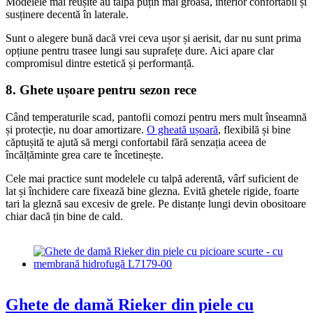
Modelele mai reușite au talpă puțin mai groasă, interior confortabil și
susținere decentă în laterale.
Sunt o alegere bună dacă vrei ceva ușor și aerisit, dar nu sunt prima
opțiune pentru trasee lungi sau suprafețe dure. Aici apare clar
compromisul dintre estetică și performanță.
8. Ghete ușoare pentru sezon rece
Când temperaturile scad, pantofii comozi pentru mers mult înseamnă
și protecție, nu doar amortizare.
O gheată ușoară
, flexibilă și bine
căptușită te ajută să mergi confortabil fără senzația aceea de
încălțăminte grea care te încetinește.
Cele mai practice sunt modelele cu talpă aderentă, vârf suficient de
lat și închidere care fixează bine glezna. Evită ghetele rigide, foarte
tari la gleznă sau excesiv de grele. Pe distanțe lungi devin obositoare
chiar dacă țin bine de cald.
Ghete de damă Rieker din piele cu