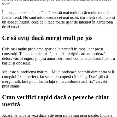
seară.
În plus, o pereche bine făcută rezistă mai mult decât multe modele
foarte trend. Nu sunt întotdeauna cei mai ușori, dar oferă stabilitate și
un aspect îngrijit, ceea ce îi face foarte ușor de integrat în garderoba
de zi cu zi.
Ce să eviți dacă mergi mult pe jos
Cele mai multe probleme apar de la pantofi frumoși, dar prost
construiți. Talpa complet plată, materialul rigid care nu cedează
deloc, vârful îngust și lipsa amortizării sunt combinația clasică pentru
bășici și oboseală.
Mai este și problema mărimii. Mulți probează pantofii dimineața și îi
cumpără fixați perfect, iar seara descoperă că strâng. Dacă știi că
mergi mult, lasă puțin loc în față și nu confunda „stă fix” cu „stă
prea strâns”.
Cum verifici rapid dacă o pereche chiar
merită
Apasă pe talpă și vezi dacă este prea rigidă sau prea moale. Îndoaie