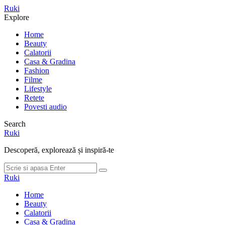
Meniu
Ruki
Cauta
Explore
Home
Beauty
Calatorii
Casa & Gradina
Fashion
Filme
Lifestyle
Retete
Povesti audio
Search
Ruki
Descoperă, explorează și inspiră-te
Cauta
Cauta
dupa:
Ruki
Home
Beauty
Calatorii
Casa & Gradina