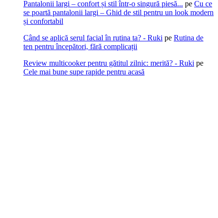
Pantalonii largi – confort și stil într-o singură piesă...
pe
Cu ce
se poartă pantalonii largi – Ghid de stil pentru un look modern
și confortabil
Când se aplică serul facial în rutina ta? - Ruki
pe
Rutina de
ten pentru începători, fără complicații
Review multicooker pentru gătitul zilnic: merită? - Ruki
pe
Cele mai bune supe rapide pentru acasă