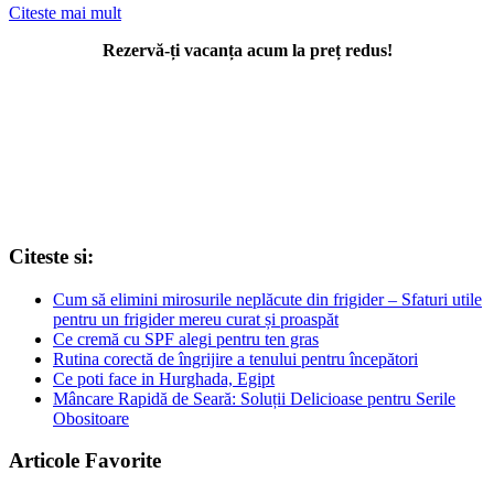
Citeste mai mult
Rezervă-ți vacanța acum la preț redus!
Citeste si:
Cum să elimini mirosurile neplăcute din frigider – Sfaturi utile
pentru un frigider mereu curat și proaspăt
Ce cremă cu SPF alegi pentru ten gras
Rutina corectă de îngrijire a tenului pentru începători
Ce poti face in Hurghada, Egipt
Mâncare Rapidă de Seară: Soluții Delicioase pentru Serile
Obositoare
Articole Favorite