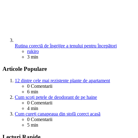
Rutina corectă de îngrijire a tenului pentru începători
Posted
rukiro
3 min
Articole Populare
12 dintre cele mai rezistente plante de apartament
0
Comentarii
6 min
Cum scoți petele de deodorant de pe haine
0
Comentarii
4 min
Cum cureți canapeaua din stofă corect acasă
0
Comentarii
5 min
Lecturi Rapide