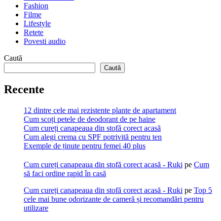
Fashion
Filme
Lifestyle
Retete
Povesti audio
Caută
Caută
Recente
12 dintre cele mai rezistente plante de apartament
Cum scoți petele de deodorant de pe haine
Cum cureți canapeaua din stofă corect acasă
Cum alegi crema cu SPF potrivită pentru ten
Exemple de ținute pentru femei 40 plus
Cum cureți canapeaua din stofă corect acasă - Ruki
pe
Cum
să faci ordine rapid în casă
Cum cureți canapeaua din stofă corect acasă - Ruki
pe
Top 5
cele mai bune odorizante de cameră și recomandări pentru
utilizare