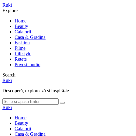
Meniu
Ruki
Cauta
Explore
Home
Beauty
Calatorii
Casa & Gradina
Fashion
Filme
Lifestyle
Retete
Povesti audio
Search
Ruki
Descoperă, explorează și inspiră-te
Cauta
Cauta
dupa:
Ruki
Home
Beauty
Calatorii
Casa & Gradina