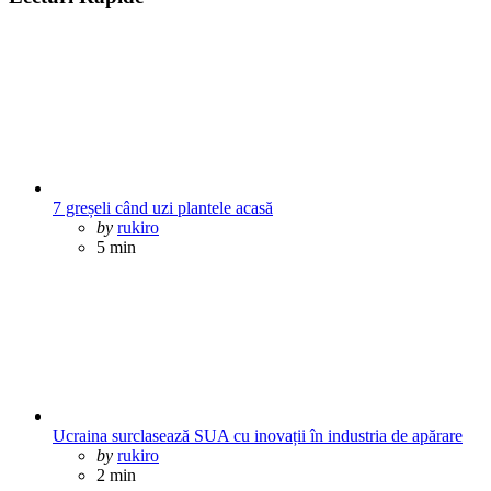
7 greșeli când uzi plantele acasă
Posted
by
rukiro
5 min
Ucraina surclasează SUA cu inovații în industria de apărare
Posted
by
rukiro
2 min