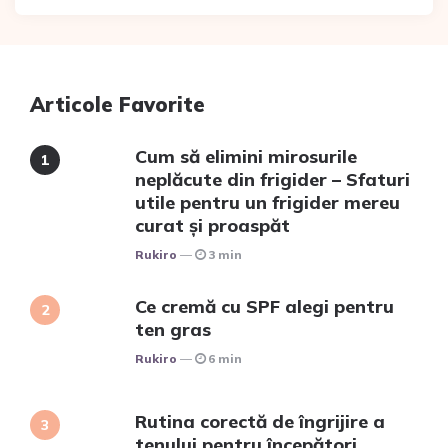
Articole Favorite
Cum să elimini mirosurile
neplăcute din frigider – Sfaturi
utile pentru un frigider mereu
curat și proaspăt
Posted
Rukiro
3 min
Ce cremă cu SPF alegi pentru
ten gras
Posted
Rukiro
6 min
Rutina corectă de îngrijire a
tenului pentru începători