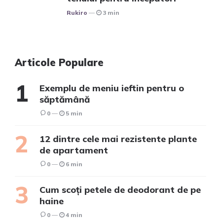
Posted
Rukiro
3 min
Articole Populare
Exemplu de meniu ieftin pentru o
săptămână
0
5 min
12 dintre cele mai rezistente plante
de apartament
0
6 min
Cum scoți petele de deodorant de pe
haine
0
4 min