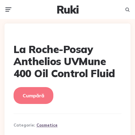
Ruki
Meniu
Caut
La Roche-Posay
Anthelios UVMune
400 Oil Control Fluid
Cumpără
Categorie:
Cosmetice