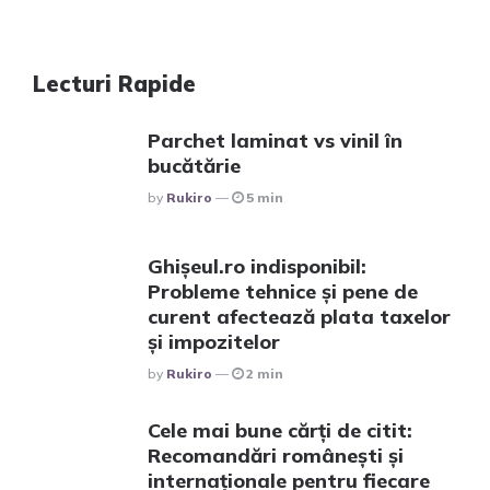
Lecturi Rapide
Parchet laminat vs vinil în
bucătărie
Posted
By
Rukiro
5 min
Ghișeul.ro indisponibil:
Probleme tehnice și pene de
curent afectează plata taxelor
și impozitelor
Posted
By
Rukiro
2 min
Cele mai bune cărți de citit:
Recomandări românești și
internaționale pentru fiecare