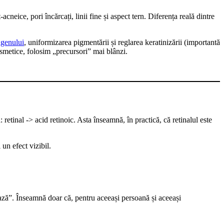
neice, pori încărcați, linii fine și aspect tern. Diferența reală dintre
agenului
, uniformizarea pigmentării și reglarea keratinizării (importantă
osmetice, folosim „precursori” mai blânzi.
 retinal -> acid retinoic. Asta înseamnă, în practică, că retinalul este
 un efect vizibil.
ează”. Înseamnă doar că, pentru aceeași persoană și aceeași