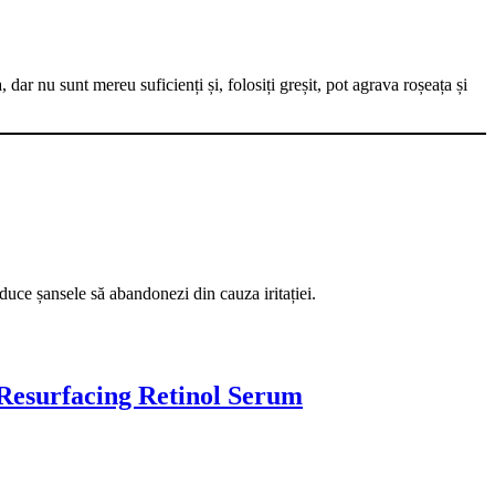
ar nu sunt mereu suficienți și, folosiți greșit, pot agrava roșeața și
educe șansele să abandonezi din cauza iritației.
 Resurfacing Retinol Serum