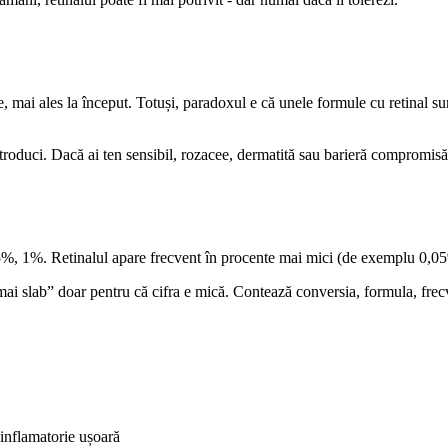
ane, mai ales la început. Totuși, paradoxul e că unele formule cu retinal s
ntroduci. Dacă ai ten sensibil, rozacee, dermatită sau barieră compromisă,
,5%, 1%. Retinalul apare frecvent în procente mai mici (de exemplu 0,05
i slab” doar pentru că cifra e mică. Contează conversia, formula, frecven
inflamatorie ușoară