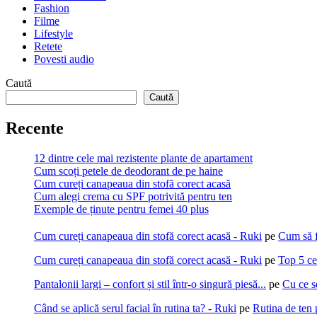
Fashion
Filme
Lifestyle
Retete
Povesti audio
Caută
Caută
Recente
12 dintre cele mai rezistente plante de apartament
Cum scoți petele de deodorant de pe haine
Cum cureți canapeaua din stofă corect acasă
Cum alegi crema cu SPF potrivită pentru ten
Exemple de ținute pentru femei 40 plus
Cum cureți canapeaua din stofă corect acasă - Ruki
pe
Cum să f
Cum cureți canapeaua din stofă corect acasă - Ruki
pe
Top 5 ce
Pantalonii largi – confort și stil într-o singură piesă...
pe
Cu ce s
Când se aplică serul facial în rutina ta? - Ruki
pe
Rutina de ten 