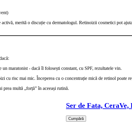
vent)
ivă, merită o discuție cu dermatologul. Retinoizii cosmetici pot ajuta, d
 dacă:
e un maratonist - dacă îl folosești constant, cu SPF, rezultatele vin.
inoizi cu risc mai mic. Începerea cu o concentrație mică de retinol poate r
 prea multă „forță” în aceeași rutină.
Ser de Fata, CeraVe,
Cumpără