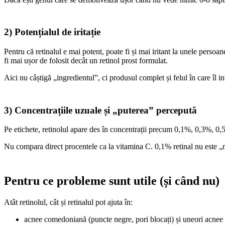
2) Potențialul de iritație
Pentru că retinalul e mai potent, poate fi și mai iritant la unele perso
fi mai ușor de folosit decât un retinol prost formulat.
Aici nu câștigă „ingredientul”, ci produsul complet și felul în care îl i
3) Concentrațiile uzuale și „puterea” percepută
Pe etichete, retinolul apare des în concentrații precum 0,1%, 0,3%, 0
Nu compara direct procentele ca la vitamina C. 0,1% retinal nu este „ma
Pentru ce probleme sunt utile (și când nu)
Atât retinolul, cât și retinalul pot ajuta în:
acnee comedoniană (puncte negre, pori blocați) și uneori acnee 