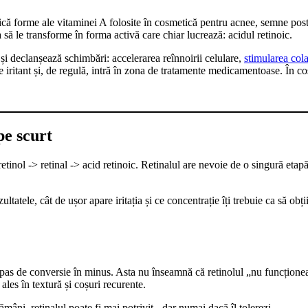
dică forme ale vitaminei A folosite în cosmetică pentru acnee, semne post-ac
a să le transforme în forma activă care chiar lucrează: acidul retinoic.
 și declanșează schimbări: accelerarea reînnoirii celulare,
stimularea col
 iritant și, de regulă, intră în zona de tratamente medicamentoase. În c
pe scurt
etinol -> retinal -> acid retinoic. Retinalul are nevoie de o singură etapă:
ltatele, cât de ușor apare iritația și ce concentrație îți trebuie ca să obții
un pas de conversie în minus. Asta nu înseamnă că retinolul „nu funcțion
les în textură și coșuri recurente.
ni, retinalul poate fi mai potrivit - dar numai dacă îl tolerezi.