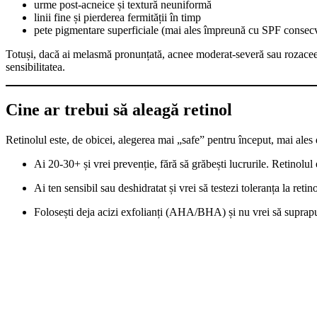
urme post-acneice și textură neuniformă
linii fine și pierderea fermității în timp
pete pigmentare superficiale (mai ales împreună cu SPF consec
Totuși, dacă ai melasmă pronunțată, acnee moderat-severă sau rozacee act
sensibilitatea.
Cine ar trebui să aleagă retinol
Retinolul este, de obicei, alegerea mai „safe” pentru început, mai ales
Ai 20-30+ și vrei prevenție, fără să grăbești lucrurile. Retinolul 
Ai ten sensibil sau deshidratat și vrei să testezi toleranța la ret
Folosești deja acizi exfolianți (AHA/BHA) și nu vrei să suprapui