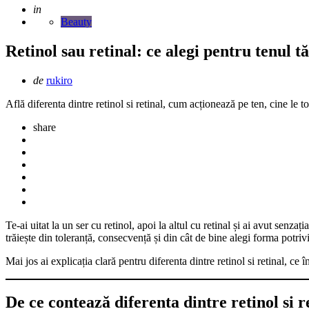
Adaugat
in
Beauty
Retinol sau retinal: ce alegi pentru tenul t
Scris
de
rukiro
de
Află diferenta dintre retinol si retinal, cum acționează pe ten, cine le t
share
Te-ai uitat la un ser cu retinol, apoi la altul cu retinal și ai avut sen
trăiește din toleranță, consecvență și din cât de bine alegi forma potriv
Mai jos ai explicația clară pentru diferenta dintre retinol si retinal, ce 
De ce contează diferenta dintre retinol si r