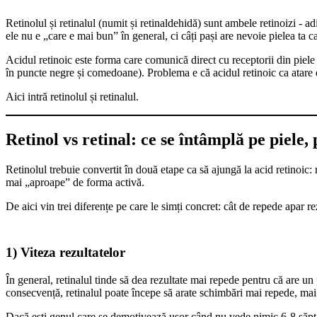
Retinolul și retinalul (numit și retinaldehidă) sunt ambele retinoizi - a
ele nu e „care e mai bun” în general, ci câți pași are nevoie pielea ta c
Acidul retinoic este forma care comunică direct cu receptorii din piele
în puncte negre și comedoane). Problema e că acidul retinoic ca atare e
Aici intră retinolul și retinalul.
Retinol vs retinal: ce se întâmplă pe piele, 
Retinolul trebuie convertit în două etape ca să ajungă la acid retinoic: r
mai „aproape” de forma activă.
De aici vin trei diferențe pe care le simți concret: cât de repede apar rezu
1) Viteza rezultatelor
În general, retinalul tinde să dea rezultate mai repede pentru că are 
consecvență, retinalul poate începe să arate schimbări mai repede, mai a
Dacă ești genul care se demotivează ușor când nu vede nimic 6-8 săptămâ