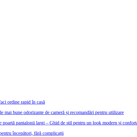
aci ordine rapid în casă
le mai bune odorizante de cameră și recomandări pentru utilizare
e poartă pantalonii largi – Ghid de stil pentru un look modern și confort
pentru începători, fără complicații