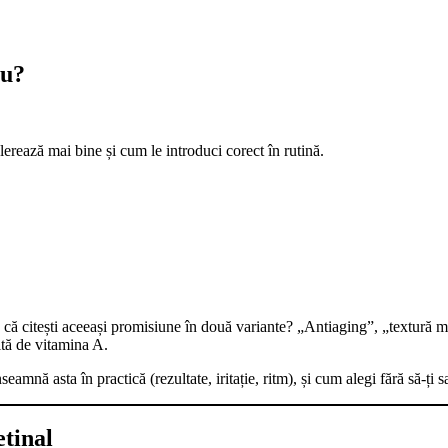
ău?
olerează mai bine și cum le introduci corect în rutină.
zația că citești aceeași promisiune în două variante? „Antiaging”, „textură 
ită de vitamina A.
înseamnă asta în practică (rezultate, iritație, ritm), și cum alegi fără să-ț
etinal