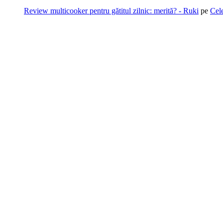
Review multicooker pentru gătitul zilnic: merită? - Ruki
pe
Cel