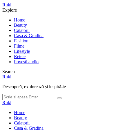
Meniu
Ruki
Cauta
Explore
Home
Beauty
Calatorii
Casa & Gradina
Fashion
Filme
Lifestyle
Retete
Povesti audio
Search
Ruki
Descoperă, explorează și inspiră-te
Cauta
Cauta
dupa:
Ruki
Home
Beauty
Calatorii
Casa & Gradina