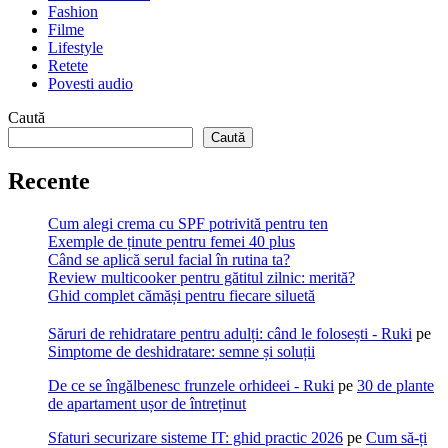
Fashion
Filme
Lifestyle
Retete
Povesti audio
Caută
Caută
Recente
Cum alegi crema cu SPF potrivită pentru ten
Exemple de ținute pentru femei 40 plus
Când se aplică serul facial în rutina ta?
Review multicooker pentru gătitul zilnic: merită?
Ghid complet cămăși pentru fiecare siluetă
Săruri de rehidratare pentru adulți: când le folosești - Ruki
pe
Simptome de deshidratare: semne și soluții
De ce se îngălbenesc frunzele orhideei - Ruki
pe
30 de plante
de apartament ușor de întreținut
Sfaturi securizare sisteme IT: ghid practic 2026
pe
Cum să-ți