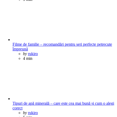
Filme de familie – recomandări pentru seri perfecte petrecute
împreună
Posted
by
rukiro
4 min
Tipuri de apă minerală – care este cea mai bună și cum o alegi
corect
Posted
by
rukiro