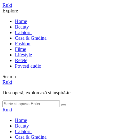
Meniu
Ruki
Cauta
Explore
Home
Beauty
Calatorii
Casa & Gradina
Fashion
Filme
Lifestyle
Retete
Povesti audio
Search
Ruki
Descoperă, explorează și inspiră-te
Cauta
Cauta
dupa:
Ruki
Home
Beauty
Calatorii
Casa & Gradina