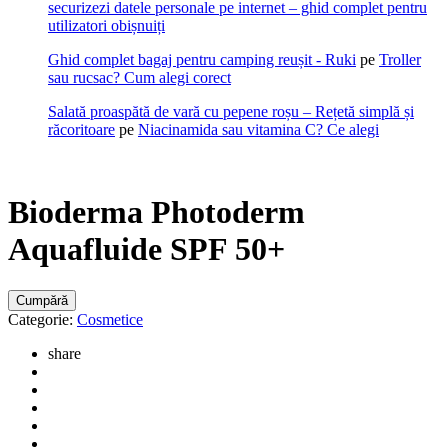
securizezi datele personale pe internet – ghid complet pentru
utilizatori obișnuiți
Ghid complet bagaj pentru camping reușit - Ruki
pe
Troller
sau rucsac? Cum alegi corect
Salată proaspătă de vară cu pepene roșu – Rețetă simplă și
răcoritoare
pe
Niacinamida sau vitamina C? Ce alegi
Bioderma Photoderm
Aquafluide SPF 50+
Cumpără
Categorie:
Cosmetice
share