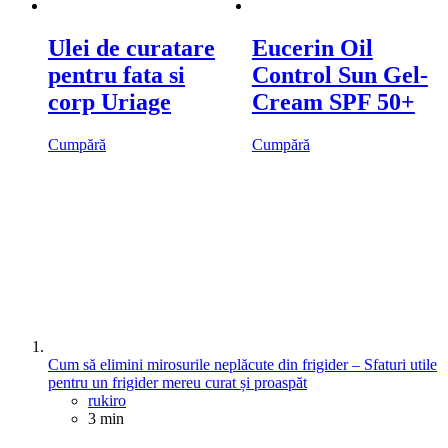
Ulei de curatare
Eucerin Oil
pentru fata si
Control Sun Gel-
corp Uriage
Cream SPF 50+
Cumpără
Cumpără
Cum să elimini mirosurile neplăcute din frigider – Sfaturi utile
pentru un frigider mereu curat și proaspăt
Posted
rukiro
3 min