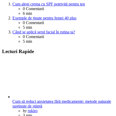
Cum alegi crema cu SPF potrivită pentru ten
0
Comentarii
6 min
Exemple de ținute pentru femei 40 plus
0
Comentarii
5 min
Când se aplică serul facial în rutina ta?
0
Comentarii
5 min
Lecturi Rapide
Cum să reduci anxietatea fără medicamente: metode naturale
susținute de știință
Posted
by
rukiro
3 min