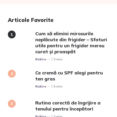
Articole Favorite
Cum să elimini mirosurile
neplăcute din frigider – Sfaturi
utile pentru un frigider mereu
curat și proaspăt
Posted
Rukiro
3 min
Ce cremă cu SPF alegi pentru
ten gras
Posted
Rukiro
6 min
Rutina corectă de îngrijire a
tenului pentru începători
Posted
Rukiro
3 min