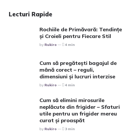
Lecturi Rapide
Rochiile de Primăvară: Tendințe
și Croieli pentru Fiecare Stil
Posted
By
Rukiro
4 min
Cum să pregătești bagajul de
mână corect – reguli,
dimensiuni și lucruri interzise
Posted
By
Rukiro
4 min
Cum să elimini mirosurile
neplăcute din frigider – Sfaturi
utile pentru un frigider mereu
curat și proaspăt
Posted
By
Rukiro
3 min