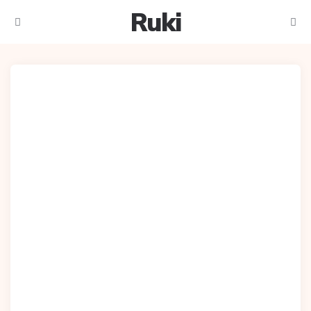
Ruki
Meniu
Caut