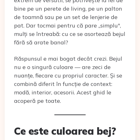
extrem de versatil, se potrivește la fel de
bine pe un perete de living, pe un palton
de toamnă sau pe un set de lenjerie de
pat. Dar tocmai pentru că pare „simplu",
mulți se întreabă: cu ce se asortează bejul
fără să arate banal?
Răspunsul e mai bogat decât crezi. Bejul
nu e o singură culoare — are zeci de
nuanțe, fiecare cu propriul caracter. Și se
combină diferit în funcție de context:
modă, interior, acesorii. Acest ghid le
acoperă pe toate.
Ce este culoarea bej?