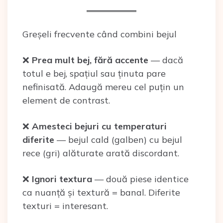
Greșeli frecvente când combini bejul
❌
Prea mult bej, fără accente
— dacă
totul e bej, spațiul sau ținuta pare
nefinisată. Adaugă mereu cel puțin un
element de contrast.
❌
Amesteci bejuri cu temperaturi
diferite
— bejul cald (galben) cu bejul
rece (gri) alăturate arată discordant.
❌
Ignori textura
— două piese identice
ca nuanță și textură = banal. Diferite
texturi = interesant.