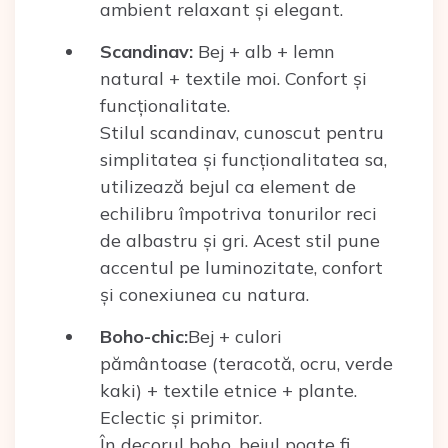
ambient relaxant și elegant.
Scandinav:
Bej + alb + lemn
natural + textile moi. Confort și
funcționalitate.
Stilul scandinav, cunoscut pentru
simplitatea și funcționalitatea sa,
utilizează bejul ca element de
echilibru împotriva tonurilor reci
de albastru și gri. Acest stil pune
accentul pe luminozitate, confort
și conexiunea cu natura.
Boho-chic:
Bej + culori
pământoase (teracotă, ocru, verde
kaki) + textile etnice + plante.
Eclectic și primitor.
În decorul boho, bejul poate fi