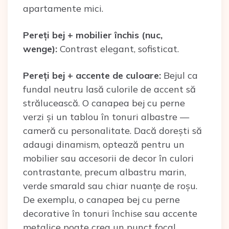
apartamente mici.
Pereți bej + mobilier închis (nuc,
wenge):
Contrast elegant, sofisticat.
Pereți bej + accente de culoare:
Bejul ca
fundal neutru lasă culorile de accent să
strălucească. O canapea bej cu perne
verzi și un tablou în tonuri albastre —
cameră cu personalitate. Dacă dorești să
adaugi dinamism, optează pentru un
mobilier sau accesorii de decor în culori
contrastante, precum albastru marin,
verde smarald sau chiar nuanțe de roșu.
De exemplu, o canapea bej cu perne
decorative în tonuri închise sau accente
metalice poate crea un punct focal