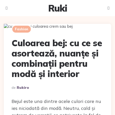
Ruki
Meniu
Caut
Fashion
Culoarea bej: cu ce se
asortează, nuanțe și
combinații pentru
modă și interior
Scris
De
Rukiro
De
Bejul este una dintre acele culori care nu
ies niciodată din modă. Neutru, cald și