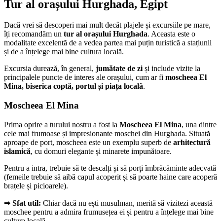
Tur al orașului Hurghada, Egipt
Dacă vrei să descoperi mai mult decât plajele și excursiile pe mare,
îți recomandăm un
tur al orașului Hurghada
. Aceasta este o
modalitate excelentă de a vedea partea mai puțin turistică a stațiunii
și de a înțelege mai bine cultura locală.
Excursia durează, în general,
jumătate de zi
și include vizite la
principalele puncte de interes ale orașului, cum ar fi
moscheea El
Mina, biserica coptă, portul și piața locală
.
Moscheea El Mina
Prima oprire a turului nostru a fost la
Moscheea El Mina
, una dintre
cele mai frumoase și impresionante moschei din Hurghada. Situată
aproape de port, moscheea este un exemplu superb de
arhitectură
islamică
, cu domuri elegante și minarete impunătoare.
Pentru a intra, trebuie să te descalți și să porți îmbrăcăminte adecvată
(femeile trebuie să aibă capul acoperit și să poarte haine care acoperă
brațele și picioarele).
➡
Sfat util:
Chiar dacă nu ești musulman, merită să vizitezi această
moschee pentru a admira frumusețea ei și pentru a înțelege mai bine
cultura locală.