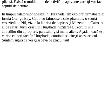
plictisi. Există o multitudine de activități captivante care îți vor face
sejurul de neuitat.
În timpul călătoriilor noastre în Hurghada, am explorat următoarele:
insula Orange Bay, Cairo cu faimoasele sale piramide, o scurtă
croazieră pe Nil, vizite la fabrica de papirus și Muzeul din Cairo, o
zi de safari, turul orașului Hurghada, vizitarea Luxorului și a
atracțiilor din apropiere, parasailing și multe altele. Așadar, dacă ești
curios ce poți face în Hurghada, continuă să citești acest articol.
Suntem siguri că vei găsi ceva pe placul tău!