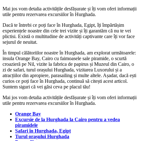
Mai jos vom detalia activitățile desfășurate și îți vom oferi informații
utile pentru rezervarea excursiilor în Hurghada.
Dacă te întrebi ce poți face în Hurghada, Egipt, îți împărtășim
experiențele noastre din cele trei vizite și îți garantăm că nu te vei
plictisi. Există o multitudine de activități captivante care îți vor face
sejurul de neuitat.
În timpul călătoriilor noastre în Hurghada, am explorat următoarele:
insula Orange Bay, Cairo cu faimoasele sale piramide, o scurtă
croazieră pe Nil, vizite la fabrica de papirus și Muzeul din Cairo, o
zi de safari, turul orașului Hurghada, vizitarea Luxorului și a
atracțiilor din apropiere, parasailing și multe altele. Așadar, dacă ești
curios ce poți face în Hurghada, continuă să citești acest articol.
Suntem siguri că vei găsi ceva pe placul tău!
Mai jos vom detalia activitățile desfășurate și îți vom oferi informații
utile pentru rezervarea excursiilor în Hurghada.
Orange Bay
Excursie de la Hurghada la Cairo pentru a vedea
piramidele
Safari în Hurghada, Egipt
Turul orașului Hurghada