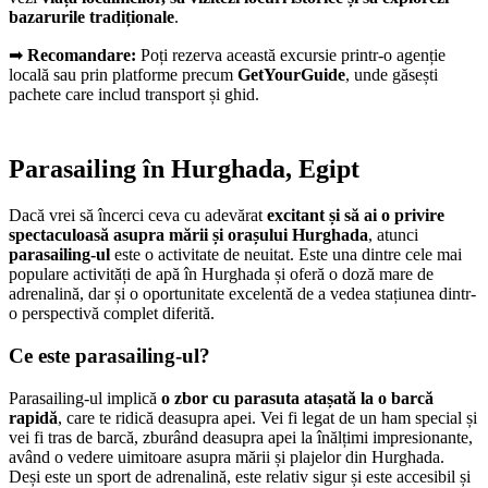
bazarurile tradiționale
.
➡
Recomandare:
Poți rezerva această excursie printr-o agenție
locală sau prin platforme precum
GetYourGuide
, unde găsești
pachete care includ transport și ghid.
Parasailing în Hurghada, Egipt
Dacă vrei să încerci ceva cu adevărat
excitant și să ai o privire
spectaculoasă asupra mării și orașului Hurghada
, atunci
parasailing-ul
este o activitate de neuitat. Este una dintre cele mai
populare activități de apă în Hurghada și oferă o doză mare de
adrenalină, dar și o oportunitate excelentă de a vedea stațiunea dintr-
o perspectivă complet diferită.
Ce este parasailing-ul?
Parasailing-ul implică
o zbor cu parasuta atașată la o barcă
rapidă
, care te ridică deasupra apei. Vei fi legat de un ham special și
vei fi tras de barcă, zburând deasupra apei la înălțimi impresionante,
având o vedere uimitoare asupra mării și plajelor din Hurghada.
Deși este un sport de adrenalină, este relativ sigur și este accesibil și