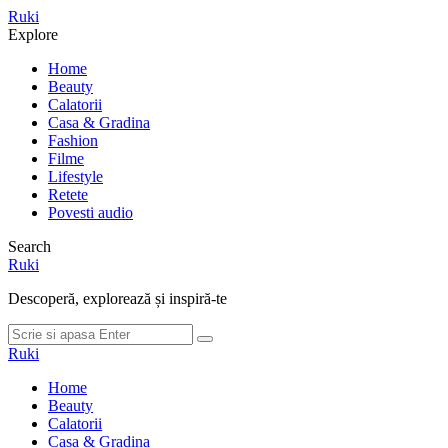
Meniu
Ruki
Cauta
Explore
Home
Beauty
Calatorii
Casa & Gradina
Fashion
Filme
Lifestyle
Retete
Povesti audio
Search
Ruki
Descoperă, explorează și inspiră-te
Cauta
Cauta
dupa:
Ruki
Home
Beauty
Calatorii
Casa & Gradina