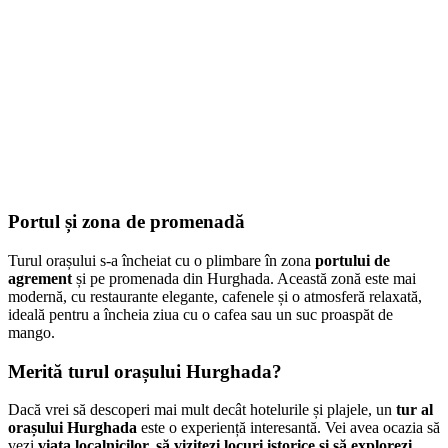
Portul și zona de promenadă
Turul orașului s-a încheiat cu o plimbare în zona
portului de
agrement
și pe promenada din Hurghada. Această zonă este mai
modernă, cu restaurante elegante, cafenele și o atmosferă relaxată,
ideală pentru a încheia ziua cu o cafea sau un suc proaspăt de
mango.
Merită turul orașului Hurghada?
Dacă vrei să descoperi mai mult decât hotelurile și plajele, un
tur al
orașului Hurghada
este o experiență interesantă. Vei avea ocazia să
vezi
viața localnicilor, să vizitezi locuri istorice și să explorezi