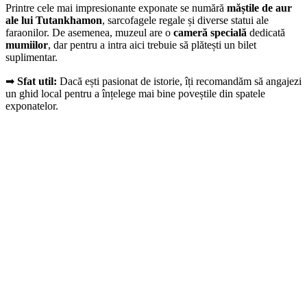
Printre cele mai impresionante exponate se numără
măștile de aur
ale lui Tutankhamon
, sarcofagele regale și diverse statui ale
faraonilor. De asemenea, muzeul are o
cameră specială
dedicată
mumiilor
, dar pentru a intra aici trebuie să plătești un bilet
suplimentar.
➡
Sfat util:
Dacă ești pasionat de istorie, îți recomandăm să angajezi
un ghid local pentru a înțelege mai bine poveștile din spatele
exponatelor.