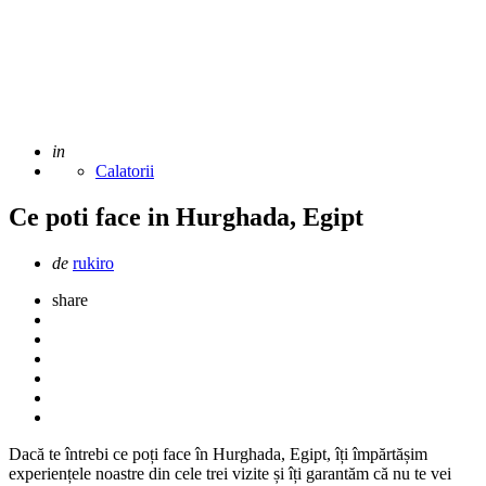
Adaugat
in
Calatorii
Ce poti face in Hurghada, Egipt
Scris
de
rukiro
de
share
Dacă te întrebi ce poți face în Hurghada, Egipt, îți împărtășim
experiențele noastre din cele trei vizite și îți garantăm că nu te vei