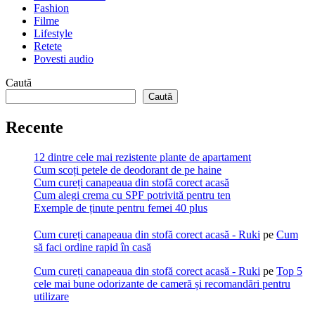
Fashion
Filme
Lifestyle
Retete
Povesti audio
Caută
Caută
Recente
12 dintre cele mai rezistente plante de apartament
Cum scoți petele de deodorant de pe haine
Cum cureți canapeaua din stofă corect acasă
Cum alegi crema cu SPF potrivită pentru ten
Exemple de ținute pentru femei 40 plus
Cum cureți canapeaua din stofă corect acasă - Ruki
pe
Cum
să faci ordine rapid în casă
Cum cureți canapeaua din stofă corect acasă - Ruki
pe
Top 5
cele mai bune odorizante de cameră și recomandări pentru
utilizare