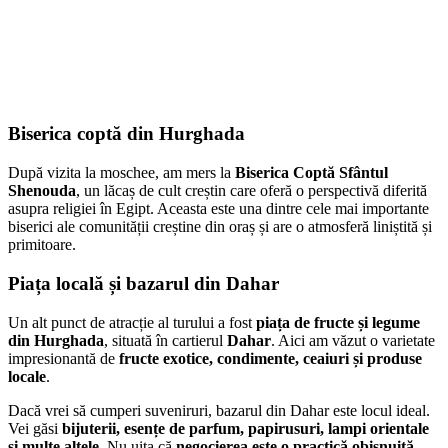
Biserica coptă din Hurghada
După vizita la moschee, am mers la
Biserica Coptă Sfântul
Shenouda
, un lăcaș de cult creștin care oferă o perspectivă diferită
asupra religiei în Egipt. Aceasta este una dintre cele mai importante
biserici ale comunității creștine din oraș și are o atmosferă liniștită și
primitoare.
Piața locală și bazarul din Dahar
Un alt punct de atracție al turului a fost
piața de fructe și legume
din Hurghada
, situată în cartierul
Dahar
. Aici am văzut o varietate
impresionantă de
fructe exotice, condimente, ceaiuri și produse
locale
.
Dacă vrei să cumperi suveniruri, bazarul din Dahar este locul ideal.
Vei găsi
bijuterii, esențe de parfum, papirusuri, lampi orientale
și multe altele
. Nu uita că
negocierea este o practică obișnuită
,