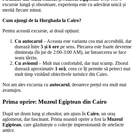
excursie lungă și obositoare, experiența este cu adevărat unică și
merită fiecare minut.
Cum ajungi de la Hurghada la Cairo?
Pentru această excursie, ai două opțiuni:
Cu autocarul
– Aceasta este varianta cea mai accesibilă, dar
durează între
5 și 6 ore
pe sens. Plecarea este foarte devreme
dimineața (în jur de 2:00-3:00 AM), iar întoarcerea se face
seara târziu.
Cu avionul
– Mult mai confortabil, dar mai scump. Zborul
durează aproximativ
1 oră
, ceea ce îți permite să petreci mai
mult timp vizitând obiectivele turistice din Cairo.
Noi am ales excursia cu
autocarul
, deoarece prețul era mult mai
avantajos.
Prima oprire: Muzeul Egiptean din Cairo
După un drum lung și obositor, am ajuns în
Cairo
, un oraș
aglomerat, dar fascinant. Prima noastră oprire a fost la
Muzeul
Egiptean
, care găzduiește o colecție impresionantă de artefacte
antice.