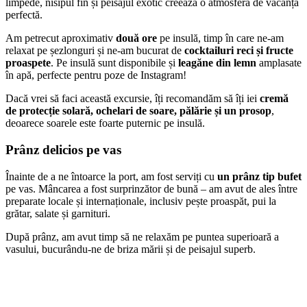
limpede, nisipul fin și peisajul exotic creează o atmosferă de vacanță
perfectă.
Am petrecut aproximativ
două ore
pe insulă, timp în care ne-am
relaxat pe șezlonguri și ne-am bucurat de
cocktailuri reci și fructe
proaspete
. Pe insulă sunt disponibile și
leagăne din lemn
amplasate
în apă, perfecte pentru poze de Instagram!
Dacă vrei să faci această excursie, îți recomandăm să îți iei
cremă
de protecție solară, ochelari de soare, pălărie și un prosop
,
deoarece soarele este foarte puternic pe insulă.
Prânz delicios pe vas
Înainte de a ne întoarce la port, am fost serviți cu
un prânz tip bufet
pe vas. Mâncarea a fost surprinzător de bună – am avut de ales între
preparate locale și internaționale, inclusiv pește proaspăt, pui la
grătar, salate și garnituri.
După prânz, am avut timp să ne relaxăm pe puntea superioară a
vasului, bucurându-ne de briza mării și de peisajul superb.