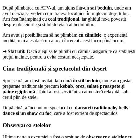
După plimbarea cu ATV-ul, am ajuns într-un
sat beduin
, unde am
avut ocazia să vedem cum trăiesc localnicii în mijlocul deșertului.
Am fost întâmpinați cu
ceai tradițional
, iar ghidul ne-a povestit
despre obiceiurile și stilul de viață al beduinilor.
Am avut și posibilitatea să ne plimbăm
cu cămilele
, o experiență
inedită, mai ales dacă nu ai mai încercat acest lucru până acum.
➡
Sfat util:
Dacă alegi să te plimbi cu cămila, asigură-te că stabilești
prețul înainte, pentru a evita costuri neașteptate.
Cina tradițională și spectacolul din deșert
Spre seară, am fost invitați la o
cină în stil beduin
, unde am gustat
preparate tradiționale precum
kebab, orez, salate proaspete și
pâine egipteană
. Totul a fost servit într-o atmosferă relaxată, sub
cerul plin de stele.
După cină, a început un spectacol cu
dansuri tradiționale, belly
dance și un show cu foc
, care a fost extrem de spectaculos.
Observarea stelelor
Ultima parte a excursiei a fost o sesiune de
observare a stelelor
cu