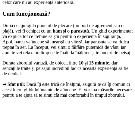
celor care nu au experiență anterioară.
Cum funcționează?
După ce ajungi la punctul de plecare (un port de agrement sau o
plajă), vei fi echipat cu un
ham și o parasută
. Un ghid experimentat
va explica tot ce trebuie să știi pentru o experiență în siguranță.
Apoi, barca va începe să meargă cu viteză, iar parasuta se va ridica
treptat în aer. La început, vei simți o fâlfâire puternică de vânt, iar
apoi te vei relaxa în timp ce te înalți la înălțime și te bucuri de peisaj.
Durata zborului variază, de obicei, între
10 și 15 minute
, dar
senzațiile trăite și peisajul incredibil fac ca această experiență să fie
de neuitat.
➡
Sfat util:
Dacă îți este frică de înălțimi, asigură-te că îți comunici
acest lucru ghidului înainte de a începe. Ei vor lua măsurile necesare
pentru a te ajuta să te simți cât mai confortabil în timpul zborului.