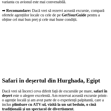
varianta cu avionul este mai convenabilă.
➡
Recomandare:
Dacă vrei să rezervi această excursie, compară
ofertele agențiilor locale cu cele de pe
GetYourGuide
pentru a
obține cel mai bun preț și cele mai bune condiții.
Safari în deșertul din Hurghada, Egipt
Dacă vrei să încerci ceva diferit față de excursiile pe mare,
safari în
deșert
este o alegere excelentă. Am rezervat această excursie printr-
o agenție locală și am avut parte de o experiență palpitantă, care a
inclus
plimbare cu ATV-ul, vizită la un sat beduin, o cină
tradițională și un spectacol de divertisment
.