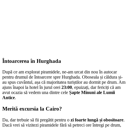
Întoarcerea în Hurghada
După ce am explorat piramidele, ne-am urcat din nou în autocar
pentru drumul de întoarcere spre Hurghada. Oboseala și căldura și-
au spus cuvântul, așa că majoritatea turiștilor au dormit pe drum. Am
ajuns înapoi la hotel în jurul orei
23:00
, epuizați, dar fericiți că am
avut ocazia să vedem una dintre cele
Șapte Minuni ale Lumii
Antice
.
Merită excursia la Cairo?
Da, dar trebuie să fii pregătit pentru o
zi foarte lungă și obositoare
.
Dacă vrei să vizitezi piramidele fără să petreci ore întregi pe drum,