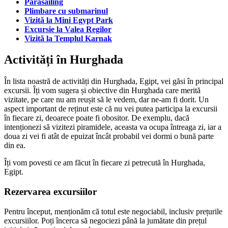
Parasailing
Plimbare cu submarinul
Vizită la Mini Egypt Park
Excursie la Valea Regilor
Vizită la Templul Karnak
Activități în Hurghada
În lista noastră de activități din Hurghada, Egipt, vei găsi în principal
excursii. Îți vom sugera și obiective din Hurghada care merită
vizitate, pe care nu am reușit să le vedem, dar ne-am fi dorit. Un
aspect important de reținut este că nu vei putea participa la excursii
în fiecare zi, deoarece poate fi obositor. De exemplu, dacă
intenționezi să vizitezi piramidele, aceasta va ocupa întreaga zi, iar a
doua zi vei fi atât de epuizat încât probabil vei dormi o bună parte
din ea.
Îți vom povesti ce am făcut în fiecare zi petrecută în Hurghada,
Egipt.
Rezervarea excursiilor
Pentru început, menționăm că totul este negociabil, inclusiv prețurile
excursiilor. Poți încerca să negociezi până la jumătate din prețul