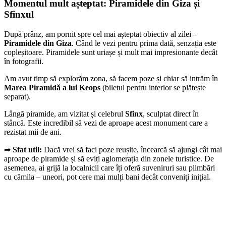
Momentul mult așteptat: Piramidele din Giza și
Sfinxul
După prânz, am pornit spre cel mai așteptat obiectiv al zilei –
Piramidele din Giza
. Când le vezi pentru prima dată, senzația este
copleșitoare. Piramidele sunt uriașe și mult mai impresionante decât
în fotografii.
Am avut timp să explorăm zona, să facem poze și chiar să intrăm în
Marea Piramidă a lui Keops
(biletul pentru interior se plătește
separat).
Lângă piramide, am vizitat și celebrul
Sfinx
, sculptat direct în
stâncă. Este incredibil să vezi de aproape acest monument care a
rezistat mii de ani.
➡
Sfat util:
Dacă vrei să faci poze reușite, încearcă să ajungi cât mai
aproape de piramide și să eviți aglomerația din zonele turistice. De
asemenea, ai grijă la localnicii care îți oferă suveniruri sau plimbări
cu cămila – uneori, pot cere mai mulți bani decât conveniți inițial.