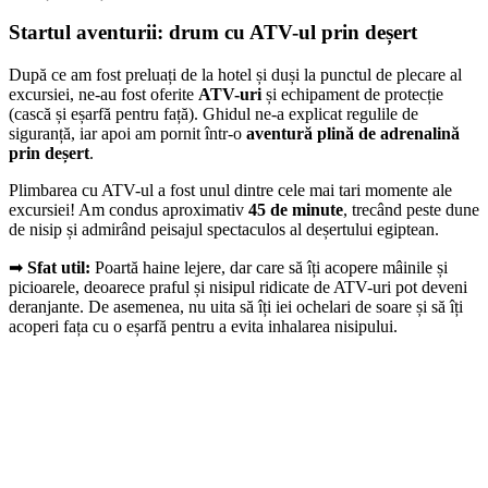
Startul aventurii: drum cu ATV-ul prin deșert
După ce am fost preluați de la hotel și duși la punctul de plecare al
excursiei, ne-au fost oferite
ATV-uri
și echipament de protecție
(cască și eșarfă pentru față). Ghidul ne-a explicat regulile de
siguranță, iar apoi am pornit într-o
aventură plină de adrenalină
prin deșert
.
Plimbarea cu ATV-ul a fost unul dintre cele mai tari momente ale
excursiei! Am condus aproximativ
45 de minute
, trecând peste dune
de nisip și admirând peisajul spectaculos al deșertului egiptean.
➡
Sfat util:
Poartă haine lejere, dar care să îți acopere mâinile și
picioarele, deoarece praful și nisipul ridicate de ATV-uri pot deveni
deranjante. De asemenea, nu uita să îți iei ochelari de soare și să îți
acoperi fața cu o eșarfă pentru a evita inhalarea nisipului.