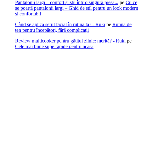
Pantalonii largi – confort și stil într-o singură piesă...
pe
Cu ce
se poartă pantalonii largi – Ghid de stil pentru un look modern
și confortabil
Când se aplică serul facial în rutina ta? - Ruki
pe
Rutina de
ten pentru începători, fără complicații
Review multicooker pentru gătitul zilnic: merită? - Ruki
pe
Cele mai bune supe rapide pentru acasă