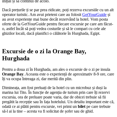
inițial și să continui de acolo.
Dacă prețurile ți se par prea ridicate, poți rezerva excursiile cu un alt
operator turistic. Am avut prieteni care au folosit
GetYourGuide
și
au avut experiențe mai bune decât rezervând la hotel. Vom posta
oferte de la GetYourGuide pentru fiecare excursie pe care am făcut-
o, astfel încât să poți vedea costurile și să le compari cu cele ale
ghizilor locali, dacă planifici o călătorie în Hurghada, Egipt.
Excursie de o zi la Orange Bay,
Hurghada
Pentru a doua zi în Hurghada, am ales o excursie de o zi pe insula
Orange Bay
. Aceasta este o experiență de aproximativ 8-9 ore, care
îți va ocupa întreaga zi, dar merită din plin.
Dimineața, am fost preluați de la hotel cu un microbuz și duși la
marina lui Tito. În funcție de agenția de turism prin care îți rezervi
excursia, ora de preluare poate varia, dar de obicei trebuie să fii
pregătit la recepție sau în fața hotelului. Un detaliu important este că,
odată ce ai plătit pentru excursie, vei primi un
bilet
pe care trebuie
să-l ai la tine – acesta va fi solicitat de șofer sau de ghid.