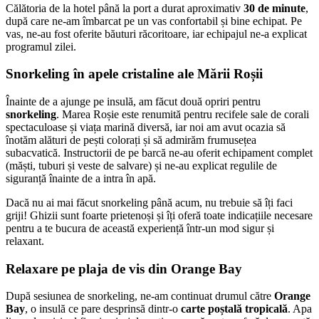
Călătoria de la hotel până la port a durat aproximativ
30 de minute
,
după care ne-am îmbarcat pe un vas confortabil și bine echipat. Pe
vas, ne-au fost oferite băuturi răcoritoare, iar echipajul ne-a explicat
programul zilei.
Snorkeling în apele cristaline ale Mării Roșii
Înainte de a ajunge pe insulă, am făcut două opriri pentru
snorkeling
. Marea Roșie este renumită pentru recifele sale de corali
spectaculoase și viața marină diversă, iar noi am avut ocazia să
înotăm alături de pești colorați și să admirăm frumusețea
subacvatică. Instructorii de pe barcă ne-au oferit echipament complet
(măști, tuburi și veste de salvare) și ne-au explicat regulile de
siguranță înainte de a intra în apă.
Dacă nu ai mai făcut snorkeling până acum, nu trebuie să îți faci
griji! Ghizii sunt foarte prietenoși și îți oferă toate indicațiile necesare
pentru a te bucura de această experiență într-un mod sigur și
relaxant.
Relaxare pe plaja de vis din Orange Bay
După sesiunea de snorkeling, ne-am continuat drumul către
Orange
Bay
, o insulă ce pare desprinsă dintr-o
carte poștală tropicală
. Apa