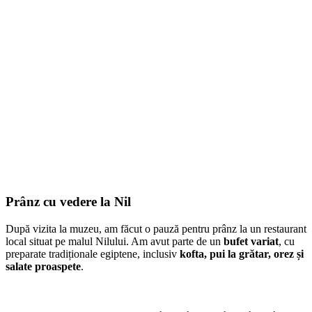
Prânz cu vedere la Nil
După vizita la muzeu, am făcut o pauză pentru prânz la un restaurant
local situat pe malul Nilului. Am avut parte de un
bufet variat
, cu
preparate tradiționale egiptene, inclusiv
kofta, pui la grătar, orez și
salate proaspete
.