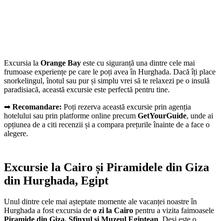
Excursia la
Orange Bay
este cu siguranță una dintre cele mai
frumoase experiențe pe care le poți avea în Hurghada. Dacă îți place
snorkelingul, înotul sau pur și simplu vrei să te relaxezi pe o insulă
paradisiacă, această excursie este perfectă pentru tine.
➡
Recomandare:
Poți rezerva această excursie prin agenția
hotelului sau prin platforme online precum
GetYourGuide
, unde ai
opțiunea de a citi recenzii și a compara prețurile înainte de a face o
alegere.
Excursie la Cairo și Piramidele din Giza
din Hurghada, Egipt
Unul dintre cele mai așteptate momente ale vacanței noastre în
Hurghada a fost excursia de
o zi la Cairo
pentru a vizita faimoasele
Piramide din Giza, Sfinxul și Muzeul Egiptean
. Deși este o