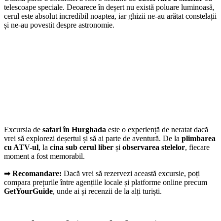
telescoape speciale. Deoarece în deșert nu există poluare luminoasă,
cerul este absolut incredibil noaptea, iar ghizii ne-au arătat constelații
și ne-au povestit despre astronomie.
Excursia de
safari în Hurghada
este o experiență de neratat dacă
vrei să explorezi deșertul și să ai parte de aventură. De la
plimbarea
cu ATV-ul
, la
cina sub cerul liber
și
observarea stelelor
, fiecare
moment a fost memorabil.
➡
Recomandare:
Dacă vrei să rezervezi această excursie, poți
compara prețurile între agențiile locale și platforme online precum
GetYourGuide
, unde ai și recenzii de la alți turiști.