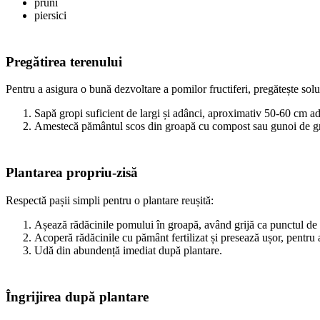
pruni
piersici
Pregătirea terenului
Pentru a asigura o bună dezvoltare a pomilor fructiferi, pregătește solul
Sapă gropi suficient de largi și adânci, aproximativ 50-60 cm a
Amestecă pământul scos din groapă cu compost sau gunoi de graj
Plantarea propriu-zisă
Respectă pașii simpli pentru o plantare reușită:
Așează rădăcinile pomului în groapă, având grijă ca punctul de al
Acoperă rădăcinile cu pământ fertilizat și presează ușor, pentru a
Udă din abundență imediat după plantare.
Îngrijirea după plantare