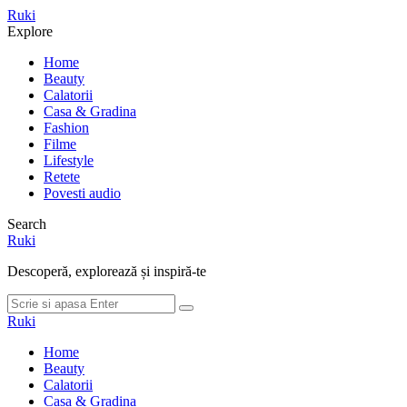
Meniu
Ruki
Cauta
Explore
Home
Beauty
Calatorii
Casa & Gradina
Fashion
Filme
Lifestyle
Retete
Povesti audio
Search
Ruki
Descoperă, explorează și inspiră-te
Cauta
Cauta
dupa:
Ruki
Home
Beauty
Calatorii
Casa & Gradina