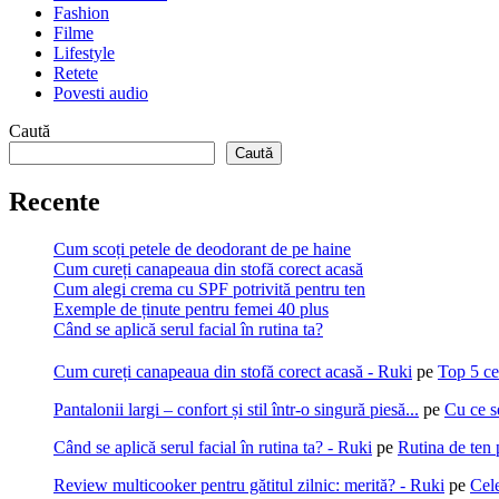
Fashion
Filme
Lifestyle
Retete
Povesti audio
Caută
Caută
Recente
Cum scoți petele de deodorant de pe haine
Cum cureți canapeaua din stofă corect acasă
Cum alegi crema cu SPF potrivită pentru ten
Exemple de ținute pentru femei 40 plus
Când se aplică serul facial în rutina ta?
Cum cureți canapeaua din stofă corect acasă - Ruki
pe
Top 5 ce
Pantalonii largi – confort și stil într-o singură piesă...
pe
Cu ce s
Când se aplică serul facial în rutina ta? - Ruki
pe
Rutina de ten 
Review multicooker pentru gătitul zilnic: merită? - Ruki
pe
Cel