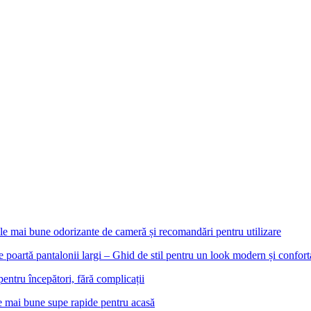
le mai bune odorizante de cameră și recomandări pentru utilizare
e poartă pantalonii largi – Ghid de stil pentru un look modern și confort
pentru începători, fără complicații
e mai bune supe rapide pentru acasă