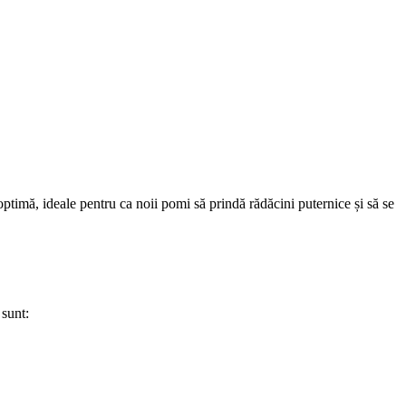
ptimă, ideale pentru ca noii pomi să prindă rădăcini puternice și să se
 sunt: