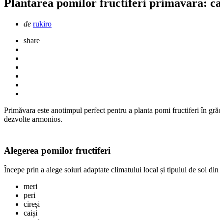
Plantarea pomilor fructiferi primavara: ca
Scris
de
rukiro
de
share
Primăvara este anotimpul perfect pentru a planta pomi fructiferi în gră
dezvolte armonios.
Alegerea pomilor fructiferi
Începe prin a alege soiuri adaptate climatului local și tipului de sol di
meri
peri
cireși
caiși