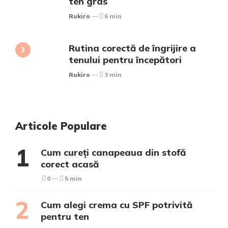
ten gras
Posted
Rukiro
6 min
Rutina corectă de îngrijire a
tenului pentru începători
Posted
Rukiro
3 min
Articole Populare
Cum cureți canapeaua din stofă
corect acasă
0
5 min
Cum alegi crema cu SPF potrivită
pentru ten