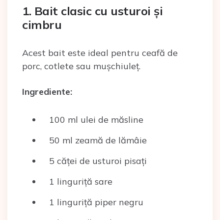
1. Bait clasic cu usturoi și
cimbru
Acest bait este ideal pentru ceafă de
porc, cotlete sau mușchiuleț.
Ingrediente:
100 ml ulei de măsline
50 ml zeamă de lămâie
5 căței de usturoi pisați
1 linguriță sare
1 linguriță piper negru