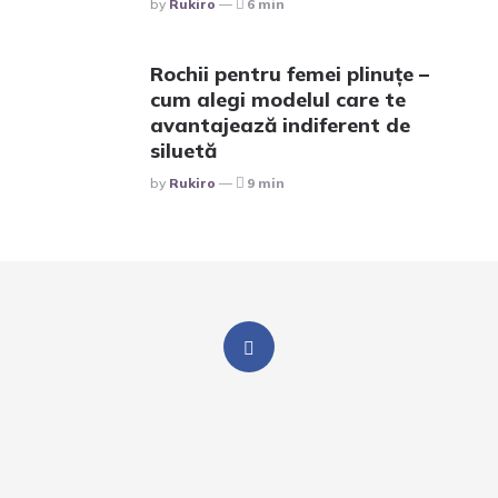
Posted
By
Rukiro
6 min
Rochii pentru femei plinuțe –
cum alegi modelul care te
avantajează indiferent de
siluetă
Posted
By
Rukiro
9 min