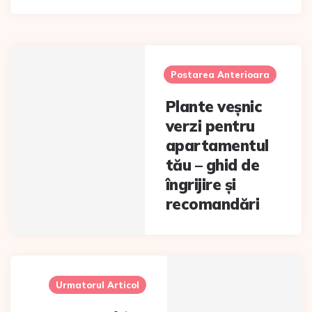
Post
navigation
Postarea Anterioara
Plante veșnic
verzi pentru
apartamentul
tău – ghid de
îngrijire și
recomandări
Urmatorul Articol