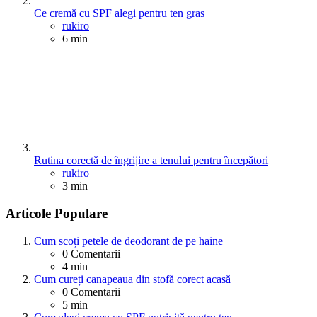
Ce cremă cu SPF alegi pentru ten gras
Posted
rukiro
6 min
Rutina corectă de îngrijire a tenului pentru începători
Posted
rukiro
3 min
Articole Populare
Cum scoți petele de deodorant de pe haine
0
Comentarii
4 min
Cum cureți canapeaua din stofă corect acasă
0
Comentarii
5 min