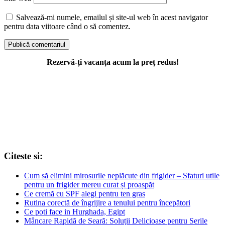
Salvează-mi numele, emailul și site-ul web în acest navigator
pentru data viitoare când o să comentez.
Rezervă-ți vacanța acum la preț redus!
Citeste si:
Cum să elimini mirosurile neplăcute din frigider – Sfaturi utile
pentru un frigider mereu curat și proaspăt
Ce cremă cu SPF alegi pentru ten gras
Rutina corectă de îngrijire a tenului pentru începători
Ce poti face in Hurghada, Egipt
Mâncare Rapidă de Seară: Soluții Delicioase pentru Serile