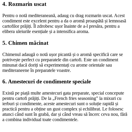
4. Rozmarin uscat
Pentru o notă mediteraneană, adaug cu drag rozmarin uscat. Acest
condiment este excelent pentru a da o aromă proaspătă și lemnoasă
cartofilor prăjiți. Îl zdrobesc ușor înainte de a-l presăra, pentru a
elibera uleiurile esențiale și a intensifica aroma.
5. Chimen măcinat
Chimenul adaugă o notă ușor picantă și o aromă specifică care se
potrivește perfect cu preparatele din cartofi. Este un condiment
minunat dacă doriți să experimentați cu arome orientale sau
mediteraneene în preparatele voastre.
6. Amestecuri de condimente speciale
Există pe piață multe amestecuri gata preparate, special concepute
pentru cartofi prăjiți. De la „French fries seasoning” la mixuri cu
ierburi și condimente, aceste amestecuri sunt o soluție rapidă și
practică pentru a obține un gust complex și echilibrat. Le folosesc
atunci când sunt în grabă, dar și când vreau să încerc ceva nou, fără
a combina individual toate condimentele.