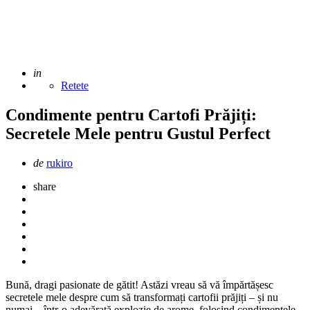
Adaugat
in
Retete
Condimente pentru Cartofi Prăjiți:
Secretele Mele pentru Gustul Perfect
Scris
de
rukiro
de
share
Bună, dragi pasionate de gătit! Astăzi vreau să vă împărtășesc
secretele mele despre cum să transformați cartofii prăjiți – și nu
numai – într-o adevărată explozie de arome, folosind condimentele