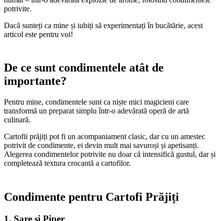
potrivite.
Dacă sunteți ca mine și iubiți să experimentați în bucătărie, acest
articol este pentru voi!
De ce sunt condimentele atât de
importante?
Pentru mine, condimentele sunt ca niște mici magicieni care
transformă un preparat simplu într-o adevărată operă de artă
culinară.
Cartofii prăjiți pot fi un acompaniament clasic, dar cu un amestec
potrivit de condimente, ei devin mult mai savuroși și apetisanți.
Alegerea condimentelor potrivite nu doar că intensifică gustul, dar și
completează textura crocantă a cartofilor.
Condimente pentru Cartofi Prăjiți
1. Sare și Piper