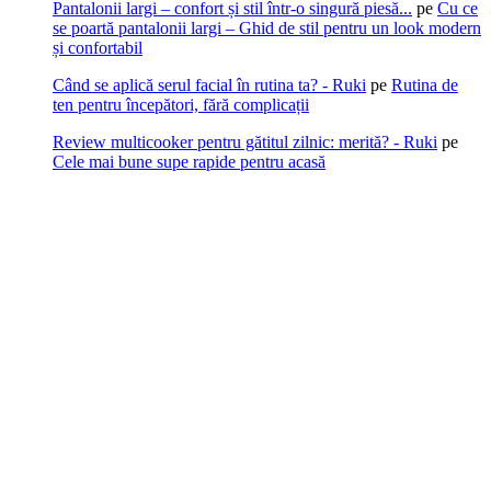
Pantalonii largi – confort și stil într-o singură piesă...
pe
Cu ce
se poartă pantalonii largi – Ghid de stil pentru un look modern
și confortabil
Când se aplică serul facial în rutina ta? - Ruki
pe
Rutina de
ten pentru începători, fără complicații
Review multicooker pentru gătitul zilnic: merită? - Ruki
pe
Cele mai bune supe rapide pentru acasă