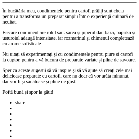
În bucătăria mea, condimentele pentru cartofi prăjiți sunt cheia
pentru a transforma un preparat simplu într-o experiență culinară de
neuitat.
Fiecare condiment are rolul său: sarea și piperul dau baza, paprika și
usturoiul adaugă intensitate, iar rozmarinul și chimenul completează
cu arome sofisticate.
Nu uitați să experimentați și cu condimentele pentru piure și cartofi
la cuptor, pentru a vă bucura de preparate variate și pline de savoare.
Sper ca aceste sugestii să vă inspire și să vă ajute să creați cele mai
delicioase preparate cu cartofi, care nu doar că vor arăta minunat,
dar vor fi și sănătoase și pline de gust!
Poftă bună și spor la gătit!
share