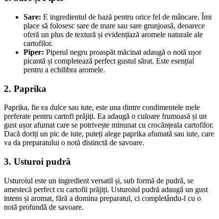
Sare:
E ingredientul de bază pentru orice fel de mâncare. Îmi
place să folosesc sare de mare sau sare grunjoasă, deoarece
oferă un plus de textură și evidențiază aromele naturale ale
cartofilor.
Piper:
Piperul negru proaspăt măcinat adaugă o notă ușor
picantă și completează perfect gustul sărat. Este esențial
pentru a echilibra aromele.
2. Paprika
Paprika, fie ea dulce sau iute, este una dintre condimentele mele
preferate pentru cartofi prăjiți. Ea adaugă o culoare frumoasă și un
gust ușor afumat care se potrivește minunat cu crocănțeala cartofilor.
Dacă doriți un pic de iute, puteți alege paprika afumată sau iute, care
va da preparatului o notă distinctă de savoare.
3. Usturoi pudră
Usturoiul este un ingredient versatil și, sub formă de pudră, se
amestecă perfect cu cartofii prăjiți. Usturoiul pudră adaugă un gust
intens și aromat, fără a domina preparatul, ci completându-l cu o
notă profundă de savoare.