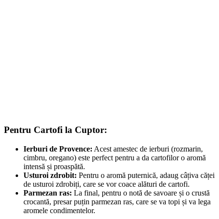
Pentru Cartofi la Cuptor:
Ierburi de Provence:
Acest amestec de ierburi (rozmarin,
cimbru, oregano) este perfect pentru a da cartofilor o aromă
intensă și proaspătă.
Usturoi zdrobit:
Pentru o aromă puternică, adaug câțiva căței
de usturoi zdrobiți, care se vor coace alături de cartofi.
Parmezan ras:
La final, pentru o notă de savoare și o crustă
crocantă, presar puțin parmezan ras, care se va topi și va lega
aromele condimentelor.