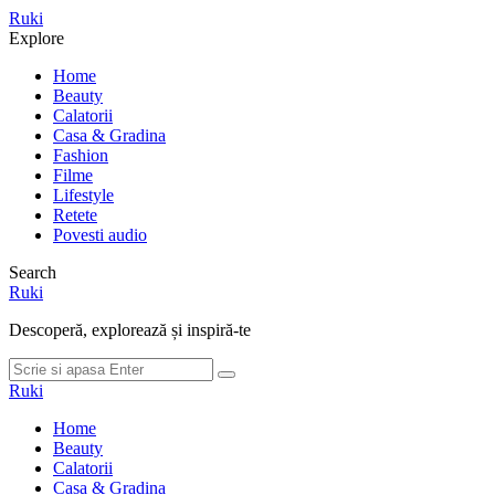
Meniu
Ruki
Cauta
Explore
Home
Beauty
Calatorii
Casa & Gradina
Fashion
Filme
Lifestyle
Retete
Povesti audio
Search
Ruki
Descoperă, explorează și inspiră-te
Cauta
Cauta
dupa:
Ruki
Home
Beauty
Calatorii
Casa & Gradina