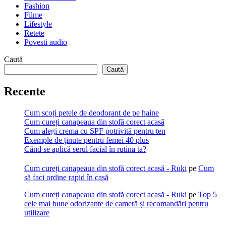
Fashion
Filme
Lifestyle
Retete
Povesti audio
Caută
Caută
Recente
Cum scoți petele de deodorant de pe haine
Cum cureți canapeaua din stofă corect acasă
Cum alegi crema cu SPF potrivită pentru ten
Exemple de ținute pentru femei 40 plus
Când se aplică serul facial în rutina ta?
Cum cureți canapeaua din stofă corect acasă - Ruki
pe
Cum
să faci ordine rapid în casă
Cum cureți canapeaua din stofă corect acasă - Ruki
pe
Top 5
cele mai bune odorizante de cameră și recomandări pentru
utilizare