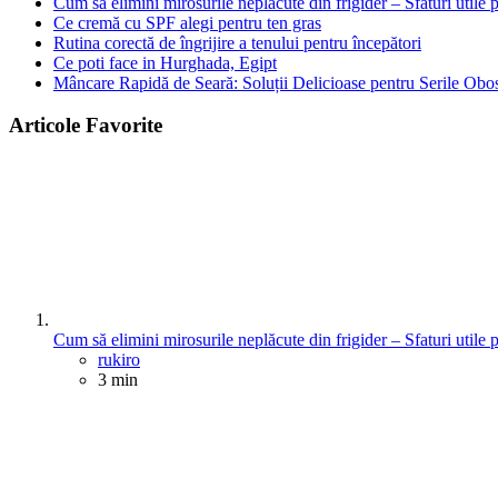
Cum să elimini mirosurile neplăcute din frigider – Sfaturi utile 
Ce cremă cu SPF alegi pentru ten gras
Rutina corectă de îngrijire a tenului pentru începători
Ce poti face in Hurghada, Egipt
Mâncare Rapidă de Seară: Soluții Delicioase pentru Serile Obos
Articole Favorite
Cum să elimini mirosurile neplăcute din frigider – Sfaturi utile 
Posted
rukiro
3 min