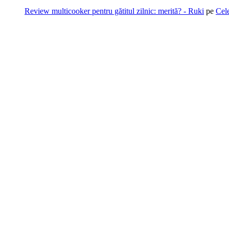
Review multicooker pentru gătitul zilnic: merită? - Ruki
pe
Cel