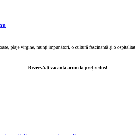
man
ase, plaje virgine, munți impunători, o cultură fascinantă și o ospitalit
Rezervă-ți vacanța acum la preț redus!