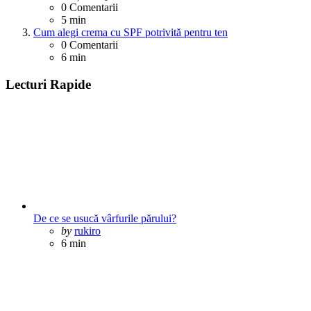
0
Comentarii
5 min
Cum alegi crema cu SPF potrivită pentru ten
0
Comentarii
6 min
Lecturi Rapide
De ce se usucă vârfurile părului?
Posted
by
rukiro
6 min