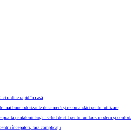
aci ordine rapid în casă
le mai bune odorizante de cameră și recomandări pentru utilizare
e poartă pantalonii largi – Ghid de stil pentru un look modern și confort
pentru începători, fără complicații