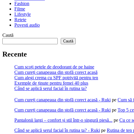
Fashion
Filme
Lifestyle
Retete
Povesti audio
Caută
Caută
Recente
Cum scoți petele de deodorant de pe haine
Cum cureți canapeaua din stofă corect acasă
Cum alegi crema cu SPF potrivită pentru ten
Exemple de ținute pentru femei 40 plus
Când se aplică serul facial în rutina ta?
Cum cureți canapeaua din stofă corect acasă - Ruki
pe
Cum să f
Cum cureți canapeaua din stofă corect acasă - Ruki
pe
Top 5 ce
Pantalonii largi – confort și stil într-o singură piesă...
pe
Cu ce s
Când se aplică serul facial în rutina ta? - Ruki
pe
Rutina de ten 