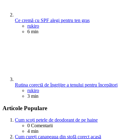
Ce cremă cu SPF alegi pentru ten gras
Posted
rukiro
6 min
Rutina corectă de îngrijire a tenului pentru începători
Posted
rukiro
3 min
Articole Populare
Cum scoți petele de deodorant de pe haine
0
Comentarii
4 min
Cum cureți canapeaua din stofă corect acasă