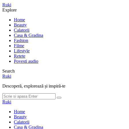
Meniu
Ruki
Cauta
Explore
Home
Beauty
Calatorii
Casa & Gradina
Fashion
Filme
Lifestyle
Retete
Povesti audio
Search
Ruki
Descoperă, explorează și inspiră-te
Cauta
Cauta
dupa:
Ruki
Home
Beauty
Calatorii
Casa & Gradina