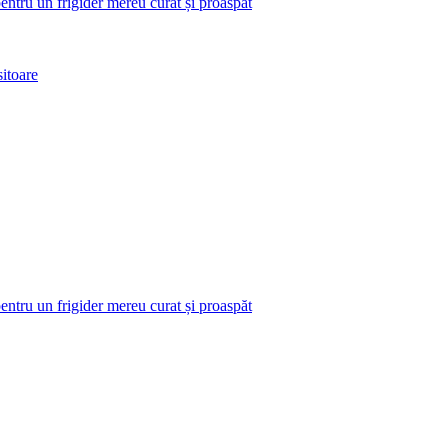
pentru un frigider mereu curat și proaspăt
itoare
pentru un frigider mereu curat și proaspăt