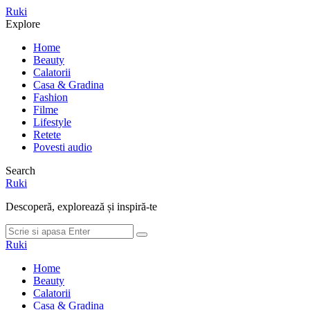
Meniu
Ruki
Cauta
Explore
Home
Beauty
Calatorii
Casa & Gradina
Fashion
Filme
Lifestyle
Retete
Povesti audio
Search
Ruki
Descoperă, explorează și inspiră-te
Cauta
Cauta
dupa:
Ruki
Home
Beauty
Calatorii
Casa & Gradina