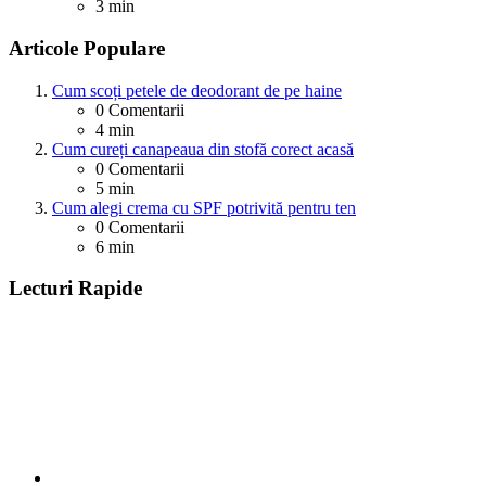
3 min
Articole Populare
Cum scoți petele de deodorant de pe haine
0
Comentarii
4 min
Cum cureți canapeaua din stofă corect acasă
0
Comentarii
5 min
Cum alegi crema cu SPF potrivită pentru ten
0
Comentarii
6 min
Lecturi Rapide