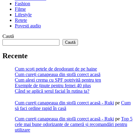
Fashion
Filme
Lifestyle
Retete
Povesti audio
Caută
Caută
Recente
Cum scoți petele de deodorant de pe haine
Cum cureți canapeaua din stofă corect acasă
Cum alegi crema cu SPF potrivită pentru ten
Exemple de ținute pentru femei 40 plus
Când se aplică serul facial în rutina ta?
Cum cureți canapeaua din stofă corect acasă - Ruki
pe
Cum
să faci ordine rapid în casă
Cum cureți canapeaua din stofă corect acasă - Ruki
pe
Top 5
cele mai bune odorizante de cameră și recomandări pentru
utilizare