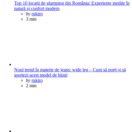
Top 10 locații de glamping din România: Experiențe inedite în
natură și confort modern
Posted
by
rukiro
3 min
Noul trend în materie de jeans: wide leg – Cum să porți și să
asortezi acest model de blugi
Posted
by
rukiro
2 min