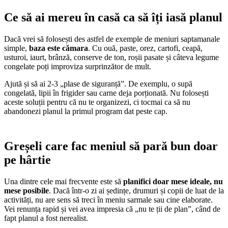
Ce să ai mereu în casă ca să îți iasă planul
Dacă vrei să folosești des astfel de exemple de meniuri saptamanale
simple,
baza este cămara
. Cu ouă, paste, orez, cartofi, ceapă,
usturoi, iaurt, brânză, conserve de ton, roșii pasate și câteva legume
congelate poți improviza surprinzător de mult.
Ajută și să ai 2-3 „plase de siguranță”. De exemplu, o supă
congelată, lipii în frigider sau carne deja porționată. Nu folosești
aceste soluții pentru că nu te organizezi, ci tocmai ca să nu
abandonezi planul la primul program dat peste cap.
Greșeli care fac meniul să pară bun doar
pe hârtie
Una dintre cele mai frecvente este să
planifici doar mese ideale, nu
mese posibile
. Dacă într-o zi ai ședințe, drumuri și copii de luat de la
activități, nu are sens să treci în meniu sarmale sau cine elaborate.
Vei renunța rapid și vei avea impresia că „nu te ții de plan”, când de
fapt planul a fost nerealist.