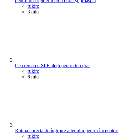
pentru un frigider mereu curat și proaspăt
Posted
rukiro
3 min
Ce cremă cu SPF alegi pentru ten gras
Posted
rukiro
6 min
Rutina corectă de îngrijire a tenului pentru începători
Posted
rukiro