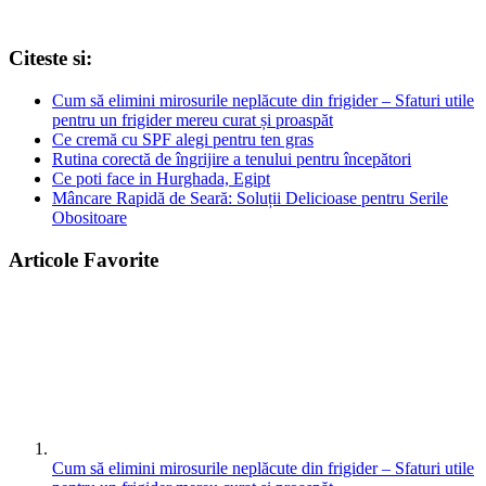
Citeste si:
Cum să elimini mirosurile neplăcute din frigider – Sfaturi utile
pentru un frigider mereu curat și proaspăt
Ce cremă cu SPF alegi pentru ten gras
Rutina corectă de îngrijire a tenului pentru începători
Ce poti face in Hurghada, Egipt
Mâncare Rapidă de Seară: Soluții Delicioase pentru Serile
Obositoare
Articole Favorite
Cum să elimini mirosurile neplăcute din frigider – Sfaturi utile