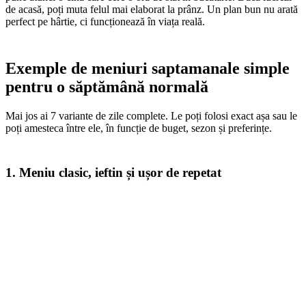
de acasă, poți muta felul mai elaborat la prânz. Un plan bun nu arată
perfect pe hârtie, ci funcționează în viața reală.
Exemple de meniuri saptamanale simple
pentru o săptămână normală
Mai jos ai 7 variante de zile complete. Le poți folosi exact așa sau le
poți amesteca între ele, în funcție de buget, sezon și preferințe.
1. Meniu clasic, ieftin și ușor de repetat