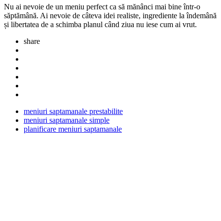
Nu ai nevoie de un meniu perfect ca să mănânci mai bine într-o
săptămână. Ai nevoie de câteva idei realiste, ingrediente la îndemână
și libertatea de a schimba planul când ziua nu iese cum ai vrut.
share
meniuri saptamanale prestabilite
meniuri saptamanale simple
planificare meniuri saptamanale
Post
navigation