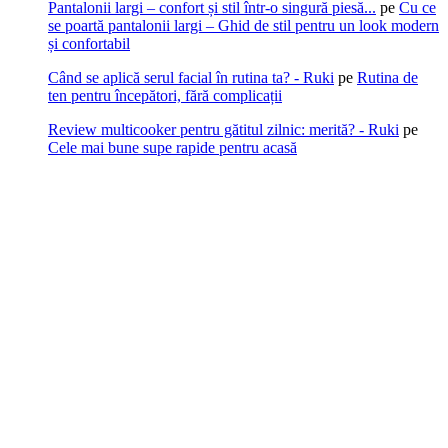
Pantalonii largi – confort și stil într-o singură piesă...
pe
Cu ce
se poartă pantalonii largi – Ghid de stil pentru un look modern
și confortabil
Când se aplică serul facial în rutina ta? - Ruki
pe
Rutina de
ten pentru începători, fără complicații
Review multicooker pentru gătitul zilnic: merită? - Ruki
pe
Cele mai bune supe rapide pentru acasă