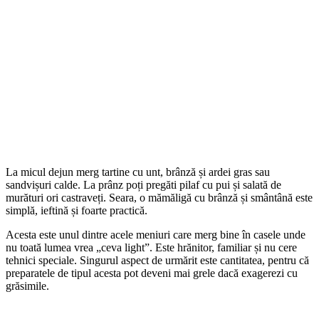
La micul dejun merg tartine cu unt, brânză și ardei gras sau
sandvișuri calde. La prânz poți pregăti pilaf cu pui și salată de
murături ori castraveți. Seara, o mămăligă cu brânză și smântână este
simplă, ieftină și foarte practică.
Acesta este unul dintre acele meniuri care merg bine în casele unde
nu toată lumea vrea „ceva light”. Este hrănitor, familiar și nu cere
tehnici speciale. Singurul aspect de urmărit este cantitatea, pentru că
preparatele de tipul acesta pot deveni mai grele dacă exagerezi cu
grăsimile.