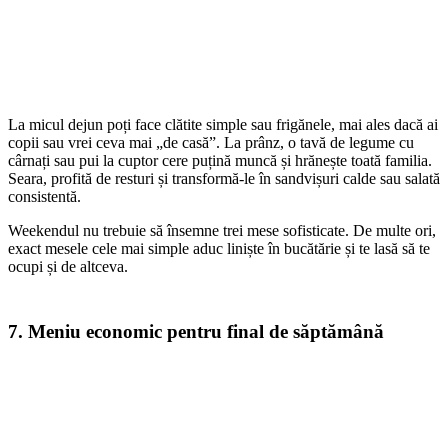
La micul dejun poți face clătite simple sau frigănele, mai ales dacă ai
copii sau vrei ceva mai „de casă”. La prânz, o tavă de legume cu
cârnați sau pui la cuptor cere puțină muncă și hrănește toată familia.
Seara, profită de resturi și transformă-le în sandvișuri calde sau salată
consistentă.
Weekendul nu trebuie să însemne trei mese sofisticate. De multe ori,
exact mesele cele mai simple aduc liniște în bucătărie și te lasă să te
ocupi și de altceva.
7. Meniu economic pentru final de săptămână