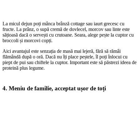
La micul dejun poți mânca brânză cottage sau iaurt grecesc cu
fructe. La prânz, o supă cremă de dovlecel, morcov sau linte este
sățioasă dacă o servești cu crutoane. Seara, alege pește la cuptor cu
broccoli și morcovi copți.
Aici avantajul este senzația de masă mai lejeră, fără să rămâi
flămândă după o oră. Dacă nu îți place peștele, îl poți înlocui cu
piept de pui sau chiftele la cuptor. Important este să păstrezi ideea de
proteină plus legume.
4. Meniu de familie, acceptat ușor de toți