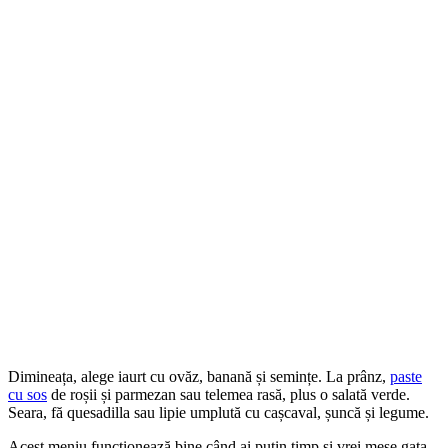
Dimineața, alege iaurt cu ovăz, banană și semințe. La prânz,
paste
cu sos
de roșii și parmezan sau telemea rasă, plus o salată verde.
Seara, fă quesadilla sau lipie umplută cu cașcaval, șuncă și legume.
Acest meniu funcționează bine când ai puțin timp și vrei mese gata