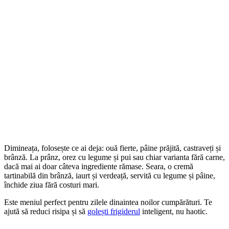
Dimineața, folosește ce ai deja: ouă fierte, pâine prăjită, castraveți și
brânză. La prânz, orez cu legume și pui sau chiar varianta fără carne,
dacă mai ai doar câteva ingrediente rămase. Seara, o cremă
tartinabilă din brânză, iaurt și verdeață, servită cu legume și pâine,
închide ziua fără costuri mari.
Este meniul perfect pentru zilele dinaintea noilor cumpărături. Te
ajută să reduci risipa și să
golești frigiderul
inteligent, nu haotic.