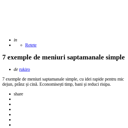
Adaugat
in
Retete
7 exemple de meniuri saptamanale simple
Scris
de
rukiro
de
7 exemple de meniuri saptamanale simple, cu idei rapide pentru mic
dejun, prânz și cină. Economisești timp, bani și reduci risipa.
share