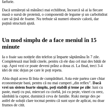
farfurie.
Dacă urmărești să mănânci mai echilibrat, încearcă să ai la fiecare
masă o sursă de proteină, o componentă de legume și un carbohidrat
care să țină de foame. Nu trebuie să numeri obsesiv calorii, dar
puțină structură ajută.
Un mod simplu de a face meniul în 15
minute
Ia o foaie sau notițele din telefon și împarte săptămâna în 7 zile.
Completează mai întâi cinele, pentru că ele dau cel mai des bătăi de
cap. Apoi vezi ce poate deveni prânz a doua zi. La final, treci 3-4
idei de mic dejun pe care le poți repeta.
Abia după aceea fă lista de cumpărături. Asta este partea care chiar
economisește bani, pentru că nu mai cumperi „din reflex”.
Dacă
vrei un sistem foarte simplu, poți stabili și teme pe zile
: luni cu
paste, marți cu pui, miercuri cu ciorbă, joi cu pește, vineri cu orez,
sâmbătă la cuptor, duminică ceva de familie. Ruki merge des pe
astfel de soluții clare tocmai pentru că sunt ușor de aplicat, nu doar
frumos de citit.