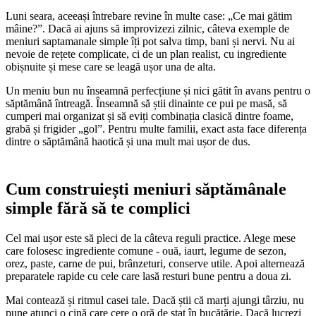
Luni seara, aceeași întrebare revine în multe case: „Ce mai gătim
mâine?”. Dacă ai ajuns să improvizezi zilnic, câteva exemple de
meniuri saptamanale simple îți pot salva timp, bani și nervi. Nu ai
nevoie de rețete complicate, ci de un plan realist, cu ingrediente
obișnuite și mese care se leagă ușor una de alta.
Un meniu bun nu înseamnă perfecțiune și nici gătit în avans pentru o
săptămână întreagă. Înseamnă să știi dinainte ce pui pe masă, să
cumperi mai organizat și să eviți combinația clasică dintre foame,
grabă și frigider „gol”. Pentru multe familii, exact asta face diferența
dintre o săptămână haotică și una mult mai ușor de dus.
Cum construiești meniuri săptămânale
simple fără să te complici
Cel mai ușor este să pleci de la câteva reguli practice. Alege mese
care folosesc ingrediente comune - ouă, iaurt, legume de sezon,
orez, paste, carne de pui, brânzeturi, conserve utile. Apoi alternează
preparatele rapide cu cele care lasă resturi bune pentru a doua zi.
Mai contează și ritmul casei tale. Dacă știi că marți ajungi târziu, nu
pune atunci o cină care cere o oră de stat în bucătărie. Dacă lucrezi