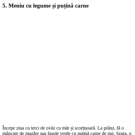
5. Meniu cu legume și puțină carne
Începe ziua cu terci de ovăz cu măr și scorțișoară. La prânz, fă o
mâncare de mazăre sau fasole verde cu puțină carne de pui. Seara, o