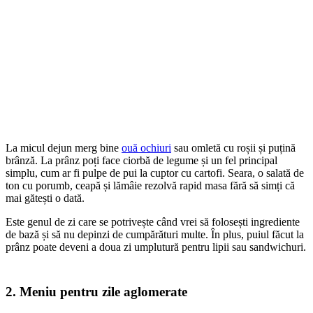
La micul dejun merg bine
ouă ochiuri
sau omletă cu roșii și puțină
brânză. La prânz poți face ciorbă de legume și un fel principal
simplu, cum ar fi pulpe de pui la cuptor cu cartofi. Seara, o salată de
ton cu porumb, ceapă și lămâie rezolvă rapid masa fără să simți că
mai gătești o dată.
Este genul de zi care se potrivește când vrei să folosești ingrediente
de bază și să nu depinzi de cumpărături multe. În plus, puiul făcut la
prânz poate deveni a doua zi umplutură pentru lipii sau sandwichuri.
2. Meniu pentru zile aglomerate