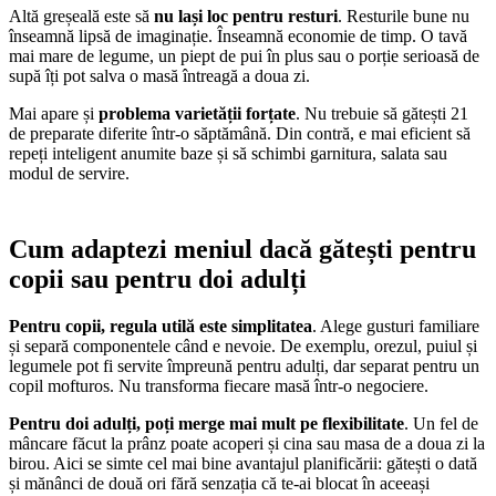
Altă greșeală este să
nu lași loc pentru resturi
. Resturile bune nu
înseamnă lipsă de imaginație. Înseamnă economie de timp. O tavă
mai mare de legume, un piept de pui în plus sau o porție serioasă de
supă îți pot salva o masă întreagă a doua zi.
Mai apare și
problema varietății forțate
. Nu trebuie să gătești 21
de preparate diferite într-o săptămână. Din contră, e mai eficient să
repeți inteligent anumite baze și să schimbi garnitura, salata sau
modul de servire.
Cum adaptezi meniul dacă gătești pentru
copii sau pentru doi adulți
Pentru copii, regula utilă este simplitatea
. Alege gusturi familiare
și separă componentele când e nevoie. De exemplu, orezul, puiul și
legumele pot fi servite împreună pentru adulți, dar separat pentru un
copil mofturos. Nu transforma fiecare masă într-o negociere.
Pentru doi adulți, poți merge mai mult pe flexibilitate
. Un fel de
mâncare făcut la prânz poate acoperi și cina sau masa de a doua zi la
birou. Aici se simte cel mai bine avantajul planificării: gătești o dată
și mănânci de două ori fără senzația că te-ai blocat în aceeași