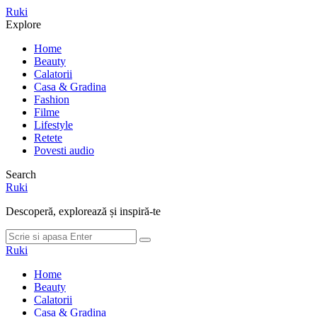
Meniu
Ruki
Cauta
Explore
Home
Beauty
Calatorii
Casa & Gradina
Fashion
Filme
Lifestyle
Retete
Povesti audio
Search
Ruki
Descoperă, explorează și inspiră-te
Cauta
Cauta
dupa:
Ruki
Home
Beauty
Calatorii
Casa & Gradina