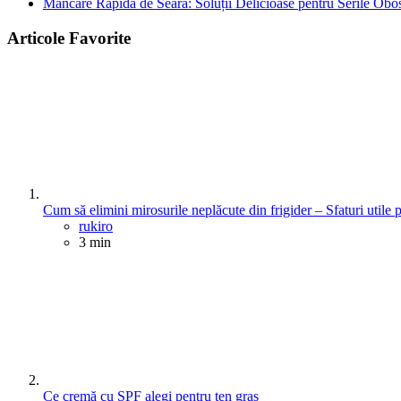
Mâncare Rapidă de Seară: Soluții Delicioase pentru Serile Obos
Articole Favorite
Cum să elimini mirosurile neplăcute din frigider – Sfaturi utile 
Posted
rukiro
3 min
Ce cremă cu SPF alegi pentru ten gras