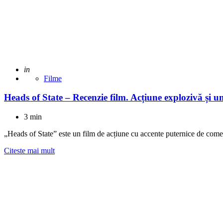
Adaugat
in
Filme
Heads of State – Recenzie film. Acțiune explozivă și u
3 min
„Heads of State” este un film de acțiune cu accente puternice de come
Citeste mai mult