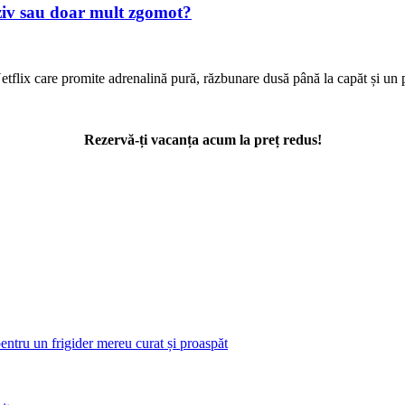
loziv sau doar mult zgomot?
e Netflix care promite adrenalină pură, răzbunare dusă până la capăt și u
Rezervă-ți vacanța acum la preț redus!
pentru un frigider mereu curat și proaspăt