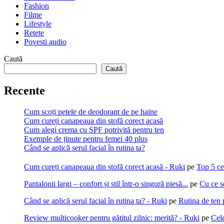
Fashion
Filme
Lifestyle
Retete
Povesti audio
Caută
Caută
Recente
Cum scoți petele de deodorant de pe haine
Cum cureți canapeaua din stofă corect acasă
Cum alegi crema cu SPF potrivită pentru ten
Exemple de ținute pentru femei 40 plus
Când se aplică serul facial în rutina ta?
Cum cureți canapeaua din stofă corect acasă - Ruki
pe
Top 5 ce
Pantalonii largi – confort și stil într-o singură piesă...
pe
Cu ce s
Când se aplică serul facial în rutina ta? - Ruki
pe
Rutina de ten 
Review multicooker pentru gătitul zilnic: merită? - Ruki
pe
Cel