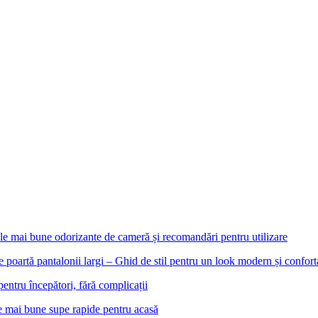
le mai bune odorizante de cameră și recomandări pentru utilizare
e poartă pantalonii largi – Ghid de stil pentru un look modern și confort
pentru începători, fără complicații
e mai bune supe rapide pentru acasă