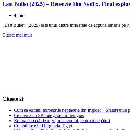
Last Bullet (2025) – Recenzie film Netflix. Final exp
4 min
„Last Bullet” (2025) este unul dintre thrillerele de acțiune lansate p
Citeste mai mult
Citeste si:
Cum să elimini mirosurile neplăcute din frigider – Sfaturi utile 
Ce cremă cu SPF alegi pentru ten gras
Rutina corectă de îngrijire a tenului pentru începători
Ce poti face in Hurghada, Egipt