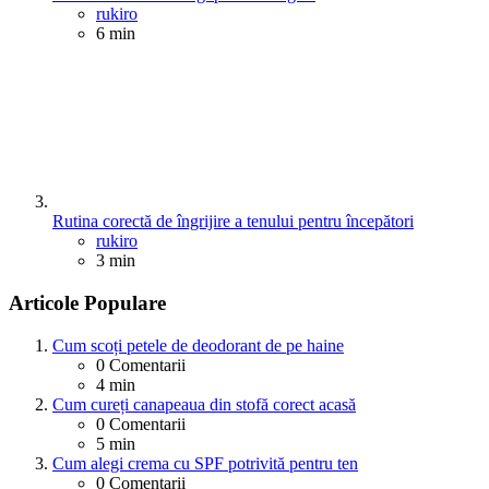
Posted
rukiro
6 min
Rutina corectă de îngrijire a tenului pentru începători
Posted
rukiro
3 min
Articole Populare
Cum scoți petele de deodorant de pe haine
0
Comentarii
4 min
Cum cureți canapeaua din stofă corect acasă
0
Comentarii
5 min
Cum alegi crema cu SPF potrivită pentru ten
0
Comentarii