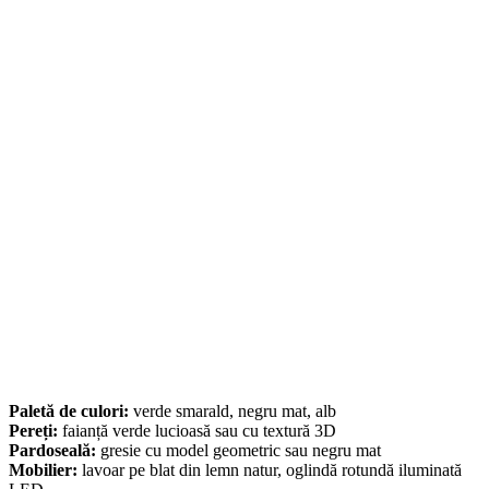
Paletă de culori:
verde smarald, negru mat, alb
Pereți:
faianță verde lucioasă sau cu textură 3D
Pardoseală:
gresie cu model geometric sau negru mat
Mobilier:
lavoar pe blat din lemn natur, oglindă rotundă iluminată