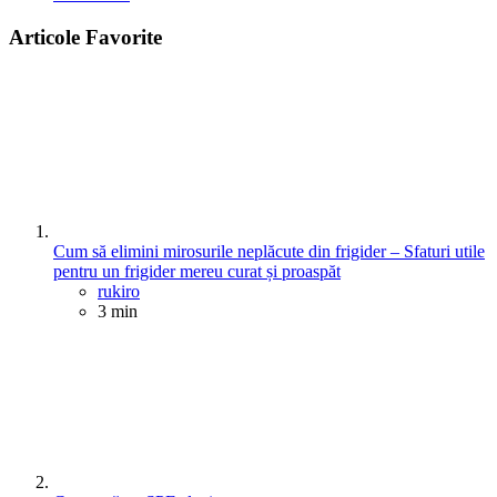
Articole Favorite
Cum să elimini mirosurile neplăcute din frigider – Sfaturi utile
pentru un frigider mereu curat și proaspăt
Posted
rukiro
3 min