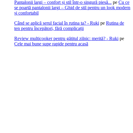
Pantalonii largi – confort și stil într-o singură piesă...
pe
Cu ce
se poartă pantalonii largi – Ghid de stil pentru un look modern
și confortabil
Când se aplică serul facial în rutina ta? - Ruki
pe
Rutina de
ten pentru începători, fără complicații
Review multicooker pentru gătitul zilnic: merită? - Ruki
pe
Cele mai bune supe rapide pentru acasă