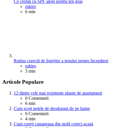
Ce cremă cu SPF alegi pentru ten gras
Posted
rukiro
6 min
Rutina corectă de îngrijire a tenului pentru începători
Posted
rukiro
3 min
Articole Populare
12 dintre cele mai rezistente plante de apartament
0
Comentarii
6 min
Cum scoți petele de deodorant de pe haine
0
Comentarii
4 min
Cum cureți canapeaua din stofă corect acasă