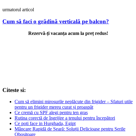
urmatorul articol
Cum să faci o grădină verticală pe balcon?
Rezervă-ți vacanța acum la preț redus!
Citeste si:
Cum să elimini mirosurile neplăcute din frigider – Sfaturi utile
pentru un frigider mereu curat și proaspăt
Ce cremă cu SPF alegi pentru ten gras
Rutina corectă de îngrijire a tenului pentru începători
Ce poti face in Hurghada, Egipt
Mâncare Rapidă de Seară: Soluții Delicioase pentru Serile
Obositoare