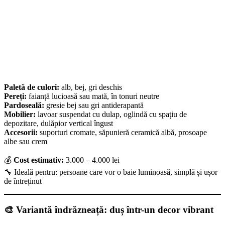
Paletă de culori:
alb, bej, gri deschis
Pereți:
faianță lucioasă sau mată, în tonuri neutre
Pardoseală:
gresie bej sau gri antiderapantă
Mobilier:
lavoar suspendat cu dulap, oglindă cu spațiu de
depozitare, dulăpior vertical îngust
Accesorii:
suporturi cromate, săpunieră ceramică albă, prosoape
albe sau crem
💰
Cost estimativ:
3.000 – 4.000 lei
🔧 Ideală pentru: persoane care vor o baie luminoasă, simplă și ușor
de întreținut
🎨 Variantă îndrăzneață: duș într-un decor vibrant