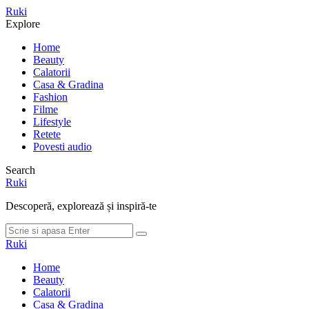
Meniu
Ruki
Cauta
Explore
Home
Beauty
Calatorii
Casa & Gradina
Fashion
Filme
Lifestyle
Retete
Povesti audio
Search
Ruki
Descoperă, explorează și inspiră-te
Cauta
Cauta
dupa:
Ruki
Home
Beauty
Calatorii
Casa & Gradina