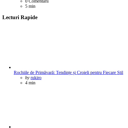
0
Comentarii
5 min
Lecturi Rapide
Rochiile de Primăvară: Tendințe și Croieli pentru Fiecare Stil
Posted
by
rukiro
4 min