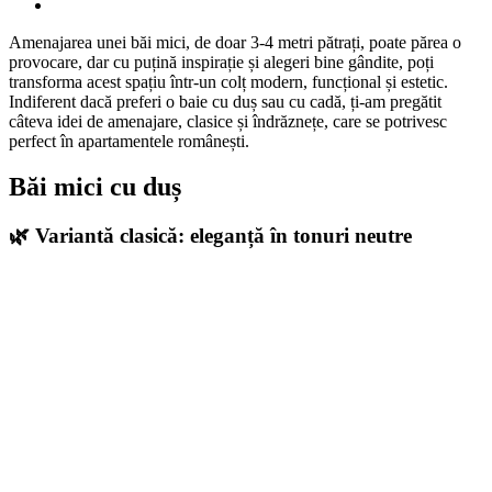
Amenajarea unei băi mici, de doar 3-4 metri pătrați, poate părea o
provocare, dar cu puțină inspirație și alegeri bine gândite, poți
transforma acest spațiu într-un colț modern, funcțional și estetic.
Indiferent dacă preferi o baie cu duș sau cu cadă, ți-am pregătit
câteva idei de amenajare, clasice și îndrăznețe, care se potrivesc
perfect în apartamentele românești.
Băi mici cu duș
🌿 Variantă clasică: eleganță în tonuri neutre