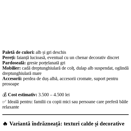
Paletă de culori:
alb și gri deschis
Pereți:
faianță lucioasă, eventual cu un chenar decorativ discret
Pardoseală:
gresie porțelanată gri
Mobilier:
cadă dreptunghiulară de colț, dulap alb suspendat, oglindă
dreptunghiulară mare
Accesorii:
perdea de duș albă, accesorii cromate, suport pentru
prosoape
💰
Cost estimativ:
3.500 – 4.500 lei
✅ Ideală pentru: familii cu copii mici sau persoane care preferă băile
relaxante
🔥 Variantă îndrăzneață: texturi calde și decorative