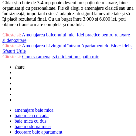
Chiar și o baie de 3-4 mp poate deveni un spațiu de relaxare, bine
organizat și cu personalitate. Fie că alegi o amenajare clasică sau una
îndrăzneață, important este să adaptezi designul la nevoile tale și să
îți placă rezultatul final. Cu un buget între 3.000 și 6.000 lei, poți
obține o transformare completă și durabilă.
Citeste si:
Amenajarea balconului mic: Idei practice pentru relaxare
și depozitare
Citeste si:
Amenajarea Livingului într-un Apartament de Bloc: Idei și
Sfaturi Utile
Citeste si:
Cum sa amenajezi eficient un spatiu mic
share
amenajare baie mica
baie mica cu cada
baie mica cu dus
baie moderna mica
decorare baie apartament