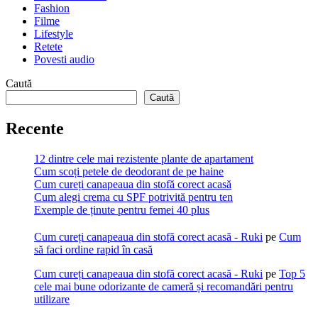
Fashion
Filme
Lifestyle
Retete
Povesti audio
Caută
Caută
Recente
12 dintre cele mai rezistente plante de apartament
Cum scoți petele de deodorant de pe haine
Cum cureți canapeaua din stofă corect acasă
Cum alegi crema cu SPF potrivită pentru ten
Exemple de ținute pentru femei 40 plus
Cum cureți canapeaua din stofă corect acasă - Ruki
pe
Cum
să faci ordine rapid în casă
Cum cureți canapeaua din stofă corect acasă - Ruki
pe
Top 5
cele mai bune odorizante de cameră și recomandări pentru
utilizare