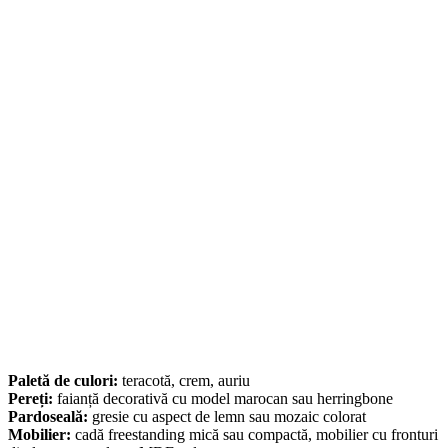
Paletă de culori:
teracotă, crem, auriu
Pereți:
faianță decorativă cu model marocan sau herringbone
Pardoseală:
gresie cu aspect de lemn sau mozaic colorat
Mobilier:
cadă freestanding mică sau compactă, mobilier cu fronturi