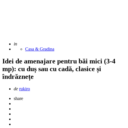
Adaugat
in
Casa & Gradina
Idei de amenajare pentru băi mici (3-4
mp): cu duș sau cu cadă, clasice și
îndrăznețe
Scris
de
rukiro
de
share