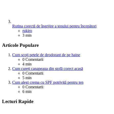
Rutina corectă de îngrijire a tenului pentru începători
Posted
rukiro
3 min
Articole Populare
Cum scoți petele de deodorant de pe haine
0
Comentarii
4 min
Cum cureți canapeaua din stofă corect acasă
0
Comentarii
5 min
Cum alegi crema cu SPF potrivită pentru ten
0
Comentarii
6 min
Lecturi Rapide