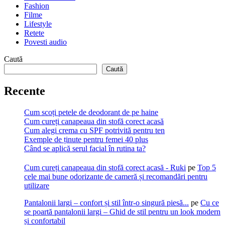
Fashion
Filme
Lifestyle
Retete
Povesti audio
Caută
Caută
Recente
Cum scoți petele de deodorant de pe haine
Cum cureți canapeaua din stofă corect acasă
Cum alegi crema cu SPF potrivită pentru ten
Exemple de ținute pentru femei 40 plus
Când se aplică serul facial în rutina ta?
Cum cureți canapeaua din stofă corect acasă - Ruki
pe
Top 5
cele mai bune odorizante de cameră și recomandări pentru
utilizare
Pantalonii largi – confort și stil într-o singură piesă...
pe
Cu ce
se poartă pantalonii largi – Ghid de stil pentru un look modern
și confortabil