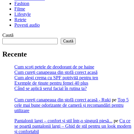
Fashion
Filme
Lifestyle
Retete
Povesti audio
Caută
Caută
Recente
Cum scoți petele de deodorant de pe haine
Cum cureți canapeaua din stofă corect acasă
Cum alegi crema cu SPF potrivită pentru ten
Exemple de ținute pentru femei 40 plus
Când se aplică serul facial în rutina ta?
Cum cureți canapeaua din stofă corect acasă - Ruki
pe
Top 5
cele mai bune odorizante de cameră și recomandări pentru
utilizare
Pantalonii largi – confort și stil într-o singură piesă...
pe
Cu ce
se poartă pantalonii largi – Ghid de stil pentru un look modern
și confortabil