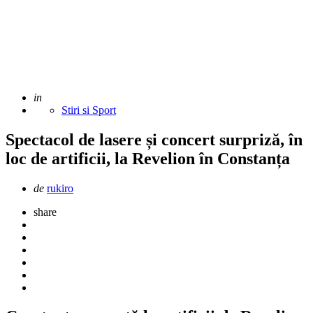
Adaugat
in
Stiri si Sport
Spectacol de lasere și concert surpriză, în
loc de artificii, la Revelion în Constanța
Scris
de
rukiro
de
share