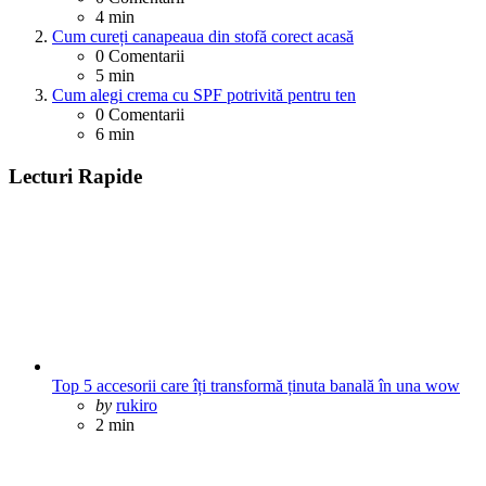
4 min
Cum cureți canapeaua din stofă corect acasă
0
Comentarii
5 min
Cum alegi crema cu SPF potrivită pentru ten
0
Comentarii
6 min
Lecturi Rapide
Top 5 accesorii care îți transformă ținuta banală în una wow
Posted
by
rukiro
2 min