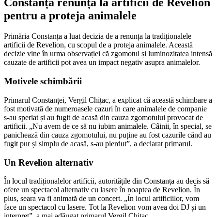
Constanța renunță la artificii de Revelion
pentru a proteja animalele
Primăria Constanța a luat decizia de a renunța la tradiționalele
artificii de Revelion, cu scopul de a proteja animalele. Această
decizie vine în urma observației că zgomotul și luminozitatea intensă
cauzate de artificii pot avea un impact negativ asupra animalelor.
Motivele schimbării
Primarul Constanței, Vergil Chițac, a explicat că această schimbare a
fost motivată de numeroasele cazuri în care animalele de companie
s-au speriat și au fugit de acasă din cauza zgomotului provocat de
artificii. „Nu avem de ce să nu iubim animalele. Câinii, în special, se
panichează din cauza zgomotului, nu puține au fost cazurile când au
fugit pur și simplu de acasă, s-au pierdut”, a declarat primarul.
Un Revelion alternativ
În locul tradiționalelor artificii, autoritățile din Constanța au decis să
ofere un spectacol alternativ cu lasere în noaptea de Revelion. În
plus, seara va fi animată de un concert. „În locul artificiilor, vom
face un spectacol cu lasere. Tot la Revelion vom avea doi DJ și un
interpret”, a mai adăugat primarul Vergil Chițac.