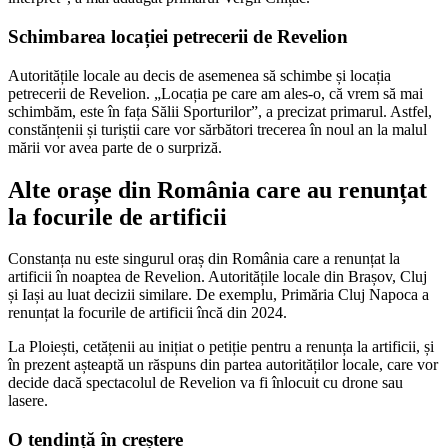
Schimbarea locației petrecerii de Revelion
Autoritățile locale au decis de asemenea să schimbe și locația
petrecerii de Revelion. „Locația pe care am ales-o, că vrem să mai
schimbăm, este în fața Sălii Sporturilor”, a precizat primarul. Astfel,
constănțenii și turiștii care vor sărbători trecerea în noul an la malul
mării vor avea parte de o surpriză.
Alte orașe din România care au renunțat
la focurile de artificii
Constanța nu este singurul oraș din România care a renunțat la
artificii în noaptea de Revelion. Autoritățile locale din Brașov, Cluj
și Iași au luat decizii similare. De exemplu, Primăria Cluj Napoca a
renunțat la focurile de artificii încă din 2024.
La Ploiești, cetățenii au inițiat o petiție pentru a renunța la artificii, și
în prezent așteaptă un răspuns din partea autorităților locale, care vor
decide dacă spectacolul de Revelion va fi înlocuit cu drone sau
lasere.
O tendință în creștere