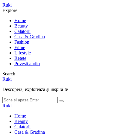
Meniu
Ruki
Cauta
Explore
Home
Beauty
Calatorii
Casa & Gradina
Fashion
Filme
Lifestyle
Retete
Povesti audio
Search
Ruki
Descoperă, explorează și inspiră-te
Cauta
Cauta
dupa:
Ruki
Home
Beauty
Calatorii
Casa & Gradina