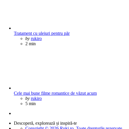
Tratament cu uleiuri pentru păr
Posted
by
rukiro
2 min
Cele mai bune filme romantice de văzut acum
Posted
by
rukiro
5 min
Descoperă, explorează și inspiră-te
Copyright © 2026 Ruki.ro. Toate drepturile rezervate.