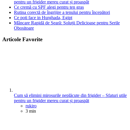
pentru un frigider mereu curat și proaspăt
Ce cremă cu SPF alegi pentru ten gras
Rutina corectă de îngrijire a tenului pentru începători
Ce poti face in Hurghada, Egipt
Mâncare Rapidă de Seară: Soluții Delicioase pentru Serile
Obositoare
Articole Favorite
Cum să elimini mirosurile neplăcute din frigider – Sfaturi utile
pentru un frigider mereu curat și proaspăt
Posted
rukiro
3 min