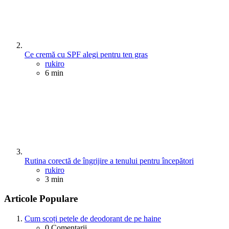
Ce cremă cu SPF alegi pentru ten gras
Posted
rukiro
6 min
Rutina corectă de îngrijire a tenului pentru începători
Posted
rukiro
3 min
Articole Populare
Cum scoți petele de deodorant de pe haine
0
Comentarii