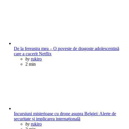
De la fereastra mea – O poveste de dragoste adolescentină
care a cucerit Netflix
Posted
by
rukiro
2 min
Incursiuni misterioase cu drone asupra Belgiei: Alerte de
securitate și implicarea internațională
Posted
by
rukiro