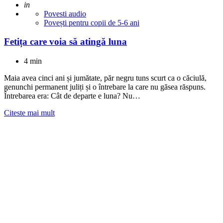
Adaugat
in
Povesti audio
Povești pentru copii de 5-6 ani
Fetița care voia să atingă luna
4 min
Maia avea cinci ani și jumătate, păr negru tuns scurt ca o căciulă,
genunchi permanent juliți și o întrebare la care nu găsea răspuns.
Întrebarea era: Cât de departe e luna? Nu…
Citeste mai mult