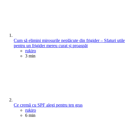
Cum să elimini mirosurile neplăcute din frigider – Sfaturi utile
pentru un frigider mereu curat și proaspăt
Posted
rukiro
3 min
Ce cremă cu SPF alegi pentru ten gras
Posted
rukiro
6 min