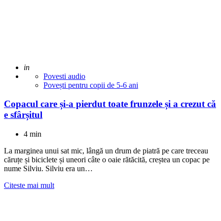
Adaugat
in
Povesti audio
Povești pentru copii de 5-6 ani
Copacul care și-a pierdut toate frunzele și a crezut că
e sfârșitul
4 min
La marginea unui sat mic, lângă un drum de piatră pe care treceau
căruțe și biciclete și uneori câte o oaie rătăcită, creștea un copac pe
nume Silviu. Silviu era un…
Citeste mai mult