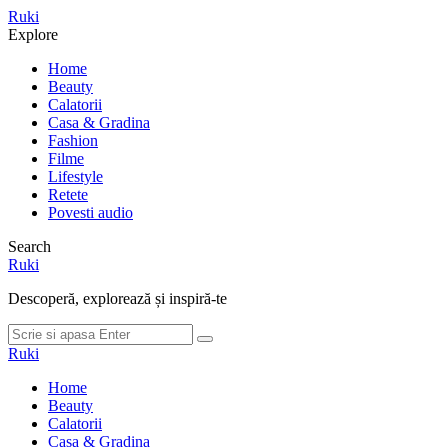
Meniu
Ruki
Cauta
Explore
Home
Beauty
Calatorii
Casa & Gradina
Fashion
Filme
Lifestyle
Retete
Povesti audio
Search
Ruki
Descoperă, explorează și inspiră-te
Cauta
Cauta
dupa:
Ruki
Home
Beauty
Calatorii
Casa & Gradina