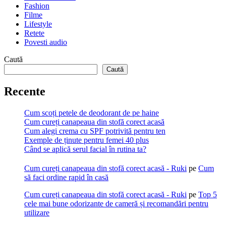
Fashion
Filme
Lifestyle
Retete
Povesti audio
Caută
Caută
Recente
Cum scoți petele de deodorant de pe haine
Cum cureți canapeaua din stofă corect acasă
Cum alegi crema cu SPF potrivită pentru ten
Exemple de ținute pentru femei 40 plus
Când se aplică serul facial în rutina ta?
Cum cureți canapeaua din stofă corect acasă - Ruki
pe
Cum
să faci ordine rapid în casă
Cum cureți canapeaua din stofă corect acasă - Ruki
pe
Top 5
cele mai bune odorizante de cameră și recomandări pentru
utilizare