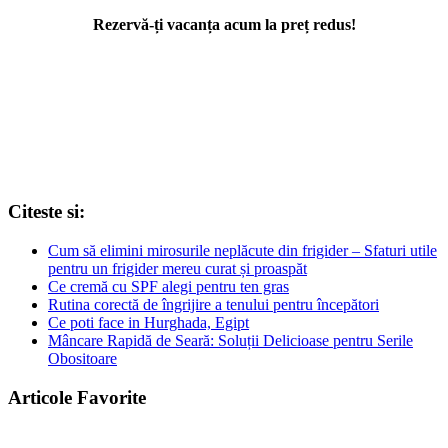
Rezervă-ți vacanța acum la preț redus!
Citeste si:
Cum să elimini mirosurile neplăcute din frigider – Sfaturi utile
pentru un frigider mereu curat și proaspăt
Ce cremă cu SPF alegi pentru ten gras
Rutina corectă de îngrijire a tenului pentru începători
Ce poti face in Hurghada, Egipt
Mâncare Rapidă de Seară: Soluții Delicioase pentru Serile
Obositoare
Articole Favorite