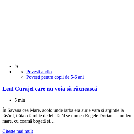
Adaugat
in
Povesti audio
Povești pentru copii de 5-6 ani
Leul Curajel care nu voia să răcnească
5 min
În Savana cea Mare, acolo unde iarba era aurie vara și argintie la
răsărit, trăia o familie de lei. Tatăl se numea Regele Dorian — un leu
mare, cu coamă bogată și…
Citeste mai mult