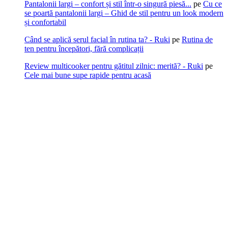
Pantalonii largi – confort și stil într-o singură piesă...
pe
Cu ce
se poartă pantalonii largi – Ghid de stil pentru un look modern
și confortabil
Când se aplică serul facial în rutina ta? - Ruki
pe
Rutina de
ten pentru începători, fără complicații
Review multicooker pentru gătitul zilnic: merită? - Ruki
pe
Cele mai bune supe rapide pentru acasă