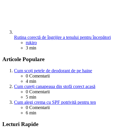
Rutina corectă de îngrijire a tenului pentru începători
Posted
rukiro
3 min
Articole Populare
Cum scoți petele de deodorant de pe haine
0
Comentarii
4 min
Cum cureți canapeaua din stofă corect acasă
0
Comentarii
5 min
Cum alegi crema cu SPF potrivită pentru ten
0
Comentarii
6 min
Lecturi Rapide