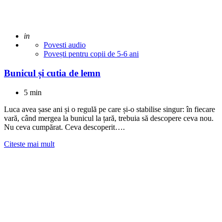
Adaugat
in
Povesti audio
Povești pentru copii de 5-6 ani
Bunicul și cutia de lemn
5 min
Luca avea șase ani și o regulă pe care și-o stabilise singur: în fiecare
vară, când mergea la bunicul la țară, trebuia să descopere ceva nou.
Nu ceva cumpărat. Ceva descoperit….
Citeste mai mult