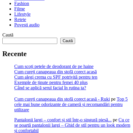
Fashion
Filme
Lifestyle
Retete
Povesti audio
Caută
Caută
Recente
Cum scoți petele de deodorant de pe haine
Cum cureți canapeaua din stofă corect acasă
Cum alegi crema cu SPF potrivită pentru ten
Exemple de ținute pentru femei 40 plus
Când se aplică serul facial în rutina ta?
Cum cureți canapeaua din stofă corect acasă - Ruki
pe
Top 5
cele mai bune odorizante de cameră și recomandări pentru
utilizare
Pantalonii largi – confort și stil într-o singură piesă...
pe
Cu ce
se poartă pantalonii largi – Ghid de stil pentru un look modern
și confortabil