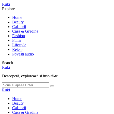
Meniu
Ruki
Cauta
Explore
Home
Beauty
Calatorii
Casa & Gradina
Fashion
Filme
Lifestyle
Retete
Povesti audio
Search
Ruki
Descoperă, explorează și inspiră-te
Cauta
Cauta
dupa:
Ruki
Home
Beauty
Calatorii
Casa & Gradina