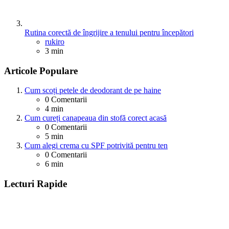
Rutina corectă de îngrijire a tenului pentru începători
Posted
rukiro
3 min
Articole Populare
Cum scoți petele de deodorant de pe haine
0
Comentarii
4 min
Cum cureți canapeaua din stofă corect acasă
0
Comentarii
5 min
Cum alegi crema cu SPF potrivită pentru ten
0
Comentarii
6 min
Lecturi Rapide