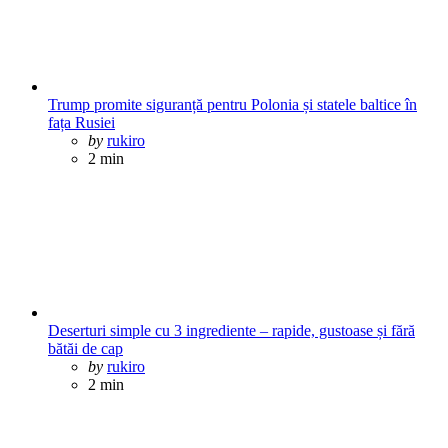
Trump promite siguranță pentru Polonia și statele baltice în
fața Rusiei
Posted
by
rukiro
2 min
Deserturi simple cu 3 ingrediente – rapide, gustoase și fără
bătăi de cap
Posted
by
rukiro
2 min