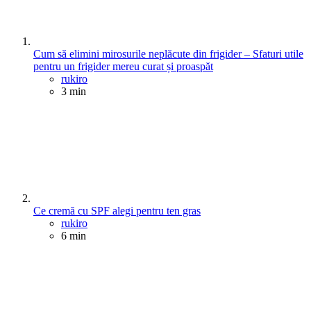
Cum să elimini mirosurile neplăcute din frigider – Sfaturi utile
pentru un frigider mereu curat și proaspăt
Posted
rukiro
3 min
Ce cremă cu SPF alegi pentru ten gras
Posted
rukiro
6 min