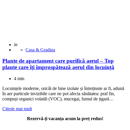
Adaugat
in
Casa & Gradina
Plante de apartament care purifică aerul – Top
plante care îți împrospătează aerul din locuință
4 min
Locuințele moderne, oricât de bine izolate și întreținute ar fi, adună
în aer particule invizibile care ne pot afecta sănătatea: praf fin,
compuși organici volatili (VOC), mucegai, fumul de țigară…
Citeste mai mult
Rezervă-ți vacanța acum la preț redus!