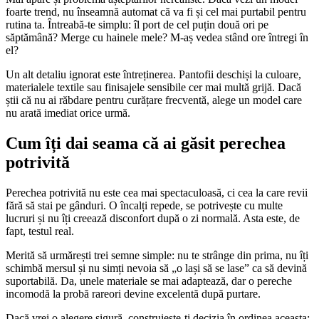
foarte trend, nu înseamnă automat că va fi și cel mai purtabil pentru
rutina ta. Întreabă-te simplu: îl port de cel puțin două ori pe
săptămână? Merge cu hainele mele? M-aș vedea stând ore întregi în
el?
Un alt detaliu ignorat este întreținerea. Pantofii deschiși la culoare,
materialele textile sau finisajele sensibile cer mai multă grijă. Dacă
știi că nu ai răbdare pentru curățare frecventă, alege un model care
nu arată imediat orice urmă.
Cum îți dai seama că ai găsit perechea
potrivită
Perechea potrivită nu este cea mai spectaculoasă, ci cea la care revii
fără să stai pe gânduri. O încalți repede, se potrivește cu multe
lucruri și nu îți creează disconfort după o zi normală. Asta este, de
fapt, testul real.
Merită să urmărești trei semne simple: nu te strânge din prima, nu îți
schimbă mersul și nu simți nevoia să „o lași să se lase” ca să devină
suportabilă. Da, unele materiale se mai adaptează, dar o pereche
incomodă la probă rareori devine excelentă după purtare.
Dacă vrei o alegere sigură, construiește-ți decizia în ordinea aceasta: