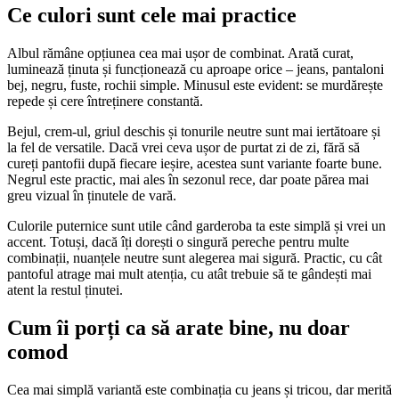
Ce culori sunt cele mai practice
Albul rămâne opțiunea cea mai ușor de combinat. Arată curat,
luminează ținuta și funcționează cu aproape orice – jeans, pantaloni
bej, negru, fuste, rochii simple. Minusul este evident: se murdărește
repede și cere întreținere constantă.
Bejul, crem-ul, griul deschis și tonurile neutre sunt mai iertătoare și
la fel de versatile. Dacă vrei ceva ușor de purtat zi de zi, fără să
cureți pantofii după fiecare ieșire, acestea sunt variante foarte bune.
Negrul este practic, mai ales în sezonul rece, dar poate părea mai
greu vizual în ținutele de vară.
Culorile puternice sunt utile când garderoba ta este simplă și vrei un
accent. Totuși, dacă îți dorești o singură pereche pentru multe
combinații, nuanțele neutre sunt alegerea mai sigură. Practic, cu cât
pantoful atrage mai mult atenția, cu atât trebuie să te gândești mai
atent la restul ținutei.
Cum îi porți ca să arate bine, nu doar
comod
Cea mai simplă variantă este combinația cu jeans și tricou, dar merită