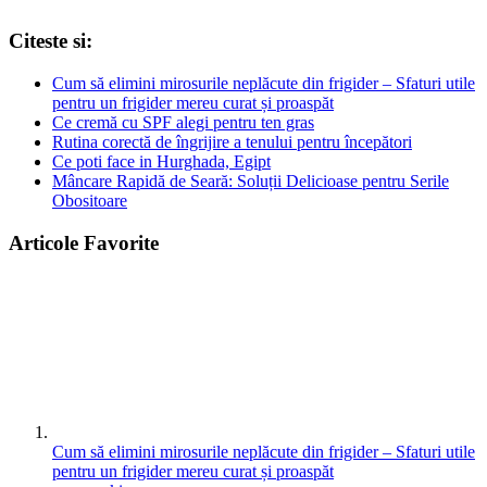
Citeste si:
Cum să elimini mirosurile neplăcute din frigider – Sfaturi utile
pentru un frigider mereu curat și proaspăt
Ce cremă cu SPF alegi pentru ten gras
Rutina corectă de îngrijire a tenului pentru începători
Ce poti face in Hurghada, Egipt
Mâncare Rapidă de Seară: Soluții Delicioase pentru Serile
Obositoare
Articole Favorite
Cum să elimini mirosurile neplăcute din frigider – Sfaturi utile
pentru un frigider mereu curat și proaspăt