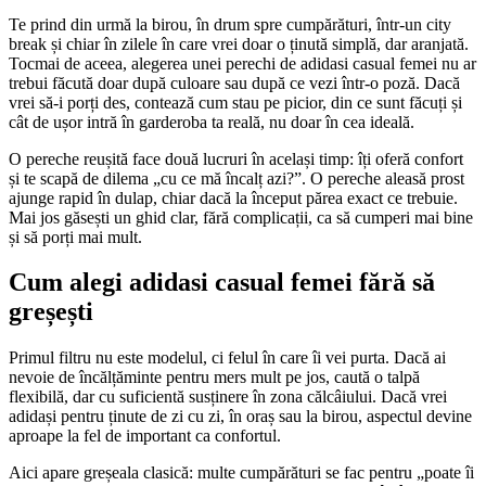
Te prind din urmă la birou, în drum spre cumpărături, într-un city
break și chiar în zilele în care vrei doar o ținută simplă, dar aranjată.
Tocmai de aceea, alegerea unei perechi de adidasi casual femei nu ar
trebui făcută doar după culoare sau după ce vezi într-o poză. Dacă
vrei să-i porți des, contează cum stau pe picior, din ce sunt făcuți și
cât de ușor intră în garderoba ta reală, nu doar în cea ideală.
O pereche reușită face două lucruri în același timp: îți oferă confort
și te scapă de dilema „cu ce mă încalț azi?”. O pereche aleasă prost
ajunge rapid în dulap, chiar dacă la început părea exact ce trebuie.
Mai jos găsești un ghid clar, fără complicații, ca să cumperi mai bine
și să porți mai mult.
Cum alegi adidasi casual femei fără să
greșești
Primul filtru nu este modelul, ci felul în care îi vei purta. Dacă ai
nevoie de încălțăminte pentru mers mult pe jos, caută o talpă
flexibilă, dar cu suficientă susținere în zona călcâiului. Dacă vrei
adidași pentru ținute de zi cu zi, în oraș sau la birou, aspectul devine
aproape la fel de important ca confortul.
Aici apare greșeala clasică: multe cumpărături se fac pentru „poate îi