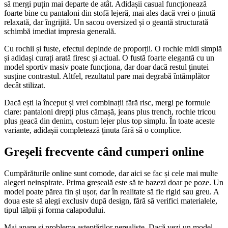
să mergi puțin mai departe de atât. Adidașii casual funcționează
foarte bine cu pantaloni din stofă lejeră, mai ales dacă vrei o ținută
relaxată, dar îngrijită. Un sacou oversized și o geantă structurată
schimbă imediat impresia generală.
Cu rochii și fuste, efectul depinde de proporții. O rochie midi simplă
și adidași curați arată firesc și actual. O fustă foarte elegantă cu un
model sportiv masiv poate funcționa, dar doar dacă restul ținutei
susține contrastul. Altfel, rezultatul pare mai degrabă întâmplător
decât stilizat.
Dacă ești la început și vrei combinații fără risc, mergi pe formule
clare: pantaloni drepți plus cămașă, jeans plus trench, rochie tricou
plus geacă din denim, costum lejer plus top simplu. În toate aceste
variante, adidașii completează ținuta fără să o complice.
Greșeli frecvente când cumperi online
Cumpărăturile online sunt comode, dar aici se fac și cele mai multe
alegeri neinspirate. Prima greșeală este să te bazezi doar pe poze. Un
model poate părea fin și ușor, dar în realitate să fie rigid sau greu. A
doua este să alegi exclusiv după design, fără să verifici materialele,
tipul tălpii și forma calapodului.
Mai apare și problema așteptărilor nerealiste. Dacă vezi un model