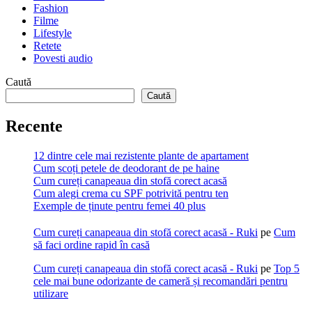
Fashion
Filme
Lifestyle
Retete
Povesti audio
Caută
Caută
Recente
12 dintre cele mai rezistente plante de apartament
Cum scoți petele de deodorant de pe haine
Cum cureți canapeaua din stofă corect acasă
Cum alegi crema cu SPF potrivită pentru ten
Exemple de ținute pentru femei 40 plus
Cum cureți canapeaua din stofă corect acasă - Ruki
pe
Cum
să faci ordine rapid în casă
Cum cureți canapeaua din stofă corect acasă - Ruki
pe
Top 5
cele mai bune odorizante de cameră și recomandări pentru
utilizare