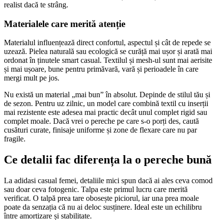
realist dacă te strâng.
Materialele care merită atenție
Materialul influențează direct confortul, aspectul și cât de repede se
uzează. Pielea naturală sau ecologică se curăță mai ușor și arată mai
ordonat în ținutele smart casual. Textilul și mesh-ul sunt mai aerisite
și mai ușoare, bune pentru primăvară, vară și perioadele în care
mergi mult pe jos.
Nu există un material „mai bun” în absolut. Depinde de stilul tău și
de sezon. Pentru uz zilnic, un model care combină textil cu inserții
mai rezistente este adesea mai practic decât unul complet rigid sau
complet moale. Dacă vrei o pereche pe care s-o porți des, caută
cusături curate, finisaje uniforme și zone de flexare care nu par
fragile.
Ce detalii fac diferența la o pereche bună
La adidasi casual femei, detaliile mici spun dacă ai ales ceva comod
sau doar ceva fotogenic. Talpa este primul lucru care merită
verificat. O talpă prea tare obosește piciorul, iar una prea moale
poate da senzația că nu ai deloc susținere. Ideal este un echilibru
între amortizare și stabilitate.