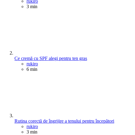
Posted
rukiro
3 min
Ce cremă cu SPF alegi pentru ten gras
Posted
rukiro
6 min
Rutina corectă de îngrijire a tenului pentru începători
Posted
rukiro
3 min