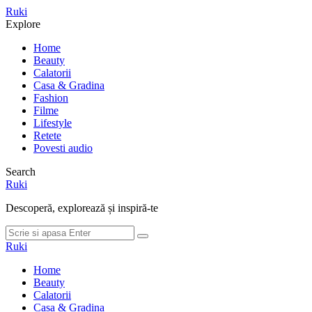
Meniu
Ruki
Cauta
Explore
Home
Beauty
Calatorii
Casa & Gradina
Fashion
Filme
Lifestyle
Retete
Povesti audio
Search
Ruki
Descoperă, explorează și inspiră-te
Cauta
Cauta
dupa:
Ruki
Home
Beauty
Calatorii
Casa & Gradina