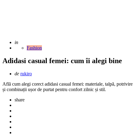
Adaugat
in
Fashion
Adidasi casual femei: cum îi alegi bine
Scris
de
rukiro
de
Află cum alegi corect adidasi casual femei: materiale, talpă, potrivire
și combinații ușor de purtat pentru confort zilnic și stil.
share