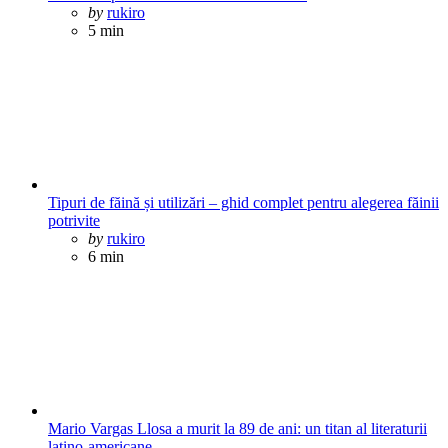
Posted
by
rukiro
5 min
Tipuri de făină și utilizări – ghid complet pentru alegerea făinii
potrivite
Posted
by
rukiro
6 min
Mario Vargas Llosa a murit la 89 de ani: un titan al literaturii
latino-americane