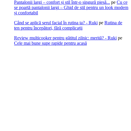
Pantalonii largi – confort și stil într-o singură piesă...
pe
Cu ce
se poartă pantalonii largi – Ghid de stil pentru un look modern
și confortabil
Când se aplică serul facial în rutina ta? - Ruki
pe
Rutina de
ten pentru începători, fără complicații
Review multicooker pentru gătitul zilnic: merită? - Ruki
pe
Cele mai bune supe rapide pentru acasă