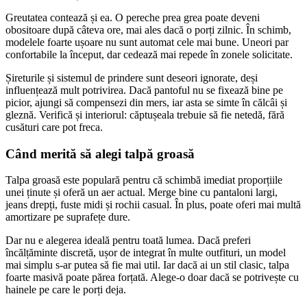
Greutatea contează și ea. O pereche prea grea poate deveni
obositoare după câteva ore, mai ales dacă o porți zilnic. În schimb,
modelele foarte ușoare nu sunt automat cele mai bune. Uneori par
confortabile la început, dar cedează mai repede în zonele solicitate.
Șireturile și sistemul de prindere sunt deseori ignorate, deși
influențează mult potrivirea. Dacă pantoful nu se fixează bine pe
picior, ajungi să compensezi din mers, iar asta se simte în călcâi și
gleznă. Verifică și interiorul: căptușeala trebuie să fie netedă, fără
cusături care pot freca.
Când merită să alegi talpă groasă
Talpa groasă este populară pentru că schimbă imediat proporțiile
unei ținute și oferă un aer actual. Merge bine cu pantaloni largi,
jeans drepți, fuste midi și rochii casual. În plus, poate oferi mai multă
amortizare pe suprafețe dure.
Dar nu e alegerea ideală pentru toată lumea. Dacă preferi
încălțăminte discretă, ușor de integrat în multe outfituri, un model
mai simplu s-ar putea să fie mai util. Iar dacă ai un stil clasic, talpa
foarte masivă poate părea forțată. Alege-o doar dacă se potrivește cu
hainele pe care le porți deja.