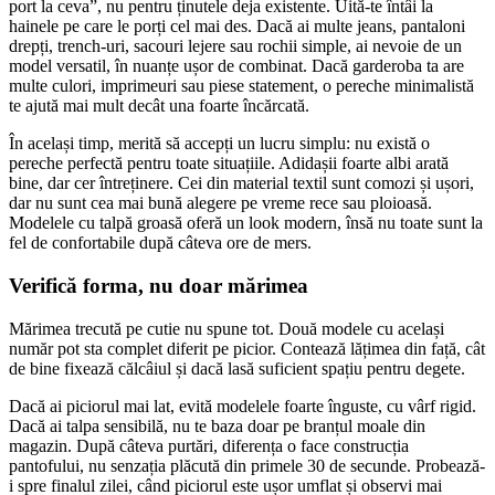
port la ceva”, nu pentru ținutele deja existente. Uită-te întâi la
hainele pe care le porți cel mai des. Dacă ai multe jeans, pantaloni
drepți, trench-uri, sacouri lejere sau rochii simple, ai nevoie de un
model versatil, în nuanțe ușor de combinat. Dacă garderoba ta are
multe culori, imprimeuri sau piese statement, o pereche minimalistă
te ajută mai mult decât una foarte încărcată.
În același timp, merită să accepți un lucru simplu: nu există o
pereche perfectă pentru toate situațiile. Adidașii foarte albi arată
bine, dar cer întreținere. Cei din material textil sunt comozi și ușori,
dar nu sunt cea mai bună alegere pe vreme rece sau ploioasă.
Modelele cu talpă groasă oferă un look modern, însă nu toate sunt la
fel de confortabile după câteva ore de mers.
Verifică forma, nu doar mărimea
Mărimea trecută pe cutie nu spune tot. Două modele cu același
număr pot sta complet diferit pe picior. Contează lățimea din față, cât
de bine fixează călcâiul și dacă lasă suficient spațiu pentru degete.
Dacă ai piciorul mai lat, evită modelele foarte înguste, cu vârf rigid.
Dacă ai talpa sensibilă, nu te baza doar pe branțul moale din
magazin. După câteva purtări, diferența o face construcția
pantofului, nu senzația plăcută din primele 30 de secunde. Probează-
i spre finalul zilei, când piciorul este ușor umflat și observi mai