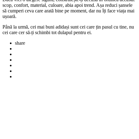
scop, confort, material, culoare, abia apoi trend. Așa reduci șansele
să cumperi ceva care arată bine pe moment, dar nu îți face viața mai
ușoară.
Până la urmă, cei mai buni adidași sunt cei care țin pasul cu tine, nu
cei care cer să-ți schimbi tot dulapul pentru ei.
share
Post
navigation