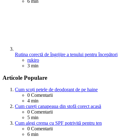
6 min
Rutina corectă de îngrijire a tenului pentru începători
Posted
rukiro
3 min
Articole Populare
Cum scoți petele de deodorant de pe haine
0
Comentarii
4 min
Cum cureți canapeaua din stofă corect acasă
0
Comentarii
5 min
Cum alegi crema cu SPF potrivită pentru ten
0
Comentarii
6 min