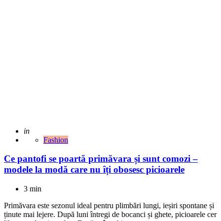
Adaugat
in
Fashion
Ce pantofi se poartă primăvara și sunt comozi –
modele la modă care nu îți obosesc picioarele
3 min
Primăvara este sezonul ideal pentru plimbări lungi, ieșiri spontane și
ținute mai lejere. După luni întregi de bocanci și ghete, picioarele cer