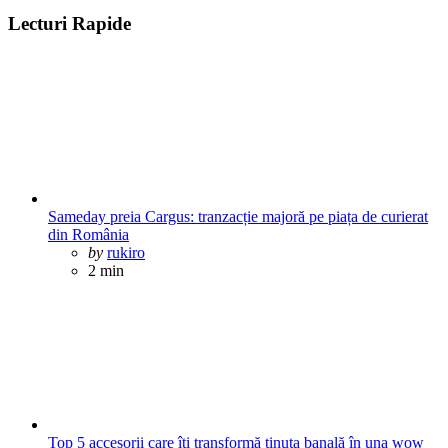
Lecturi Rapide
Sameday preia Cargus: tranzacție majoră pe piața de curierat
din România
Posted
by
rukiro
2 min
Top 5 accesorii care îți transformă ținuta banală în una wow