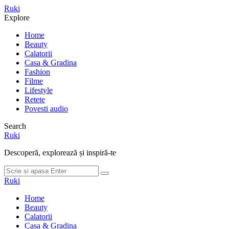
Meniu
Ruki
Cauta
Explore
Home
Beauty
Calatorii
Casa & Gradina
Fashion
Filme
Lifestyle
Retete
Povesti audio
Search
Ruki
Descoperă, explorează și inspiră-te
Cauta
Cauta
dupa:
Ruki
Home
Beauty
Calatorii
Casa & Gradina