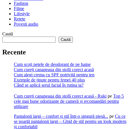
Fashion
Filme
Lifestyle
Retete
Povesti audio
Caută
Caută
Recente
Cum scoți petele de deodorant de pe haine
Cum cureți canapeaua din stofă corect acasă
Cum alegi crema cu SPF potrivită pentru ten
Exemple de ținute pentru femei 40 plus
Când se aplică serul facial în rutina ta?
Cum cureți canapeaua din stofă corect acasă - Ruki
pe
Top 5
cele mai bune odorizante de cameră și recomandări pentru
utilizare
Pantalonii largi – confort și stil într-o singură piesă...
pe
Cu ce
se poartă pantalonii largi – Ghid de stil pentru un look modern
și confortabil