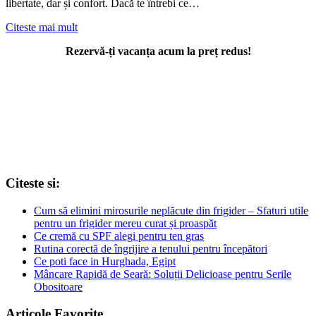
libertate, dar și confort. Dacă te întrebi ce…
Citeste mai mult
Rezervă-ți vacanța acum la preț redus!
Citeste si:
Cum să elimini mirosurile neplăcute din frigider – Sfaturi utile
pentru un frigider mereu curat și proaspăt
Ce cremă cu SPF alegi pentru ten gras
Rutina corectă de îngrijire a tenului pentru începători
Ce poti face in Hurghada, Egipt
Mâncare Rapidă de Seară: Soluții Delicioase pentru Serile
Obositoare
Articole Favorite