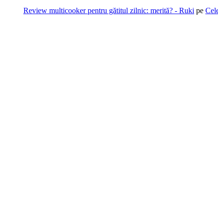
Review multicooker pentru gătitul zilnic: merită? - Ruki
pe
Cel