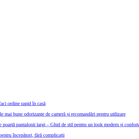
aci ordine rapid în casă
le mai bune odorizante de cameră și recomandări pentru utilizare
e poartă pantalonii largi – Ghid de stil pentru un look modern și confort
pentru începători, fără complicații