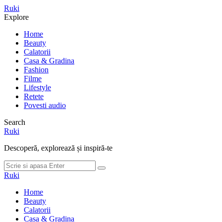
Meniu
Ruki
Cauta
Explore
Home
Beauty
Calatorii
Casa & Gradina
Fashion
Filme
Lifestyle
Retete
Povesti audio
Search
Ruki
Descoperă, explorează și inspiră-te
Cauta
Cauta
dupa:
Ruki
Home
Beauty
Calatorii
Casa & Gradina