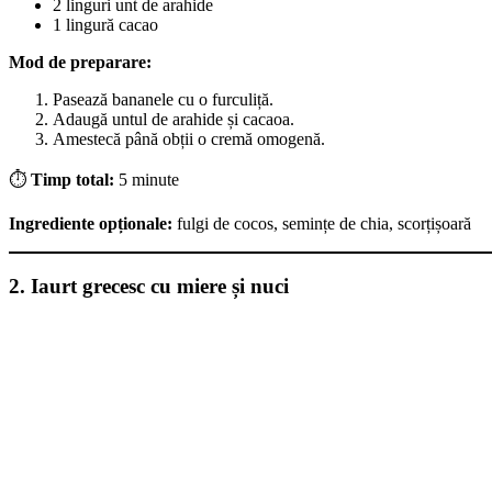
2 linguri unt de arahide
1 lingură cacao
Mod de preparare:
Pasează bananele cu o furculiță.
Adaugă untul de arahide și cacaoa.
Amestecă până obții o cremă omogenă.
⏱️
Timp total:
5 minute
Ingrediente opționale:
fulgi de cocos, semințe de chia, scorțișoară
2. Iaurt grecesc cu miere și nuci