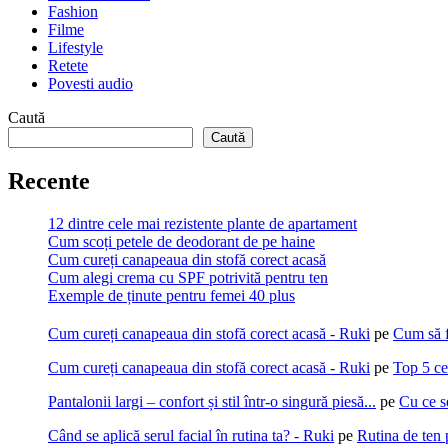
Fashion
Filme
Lifestyle
Retete
Povesti audio
Caută
Caută
Recente
12 dintre cele mai rezistente plante de apartament
Cum scoți petele de deodorant de pe haine
Cum cureți canapeaua din stofă corect acasă
Cum alegi crema cu SPF potrivită pentru ten
Exemple de ținute pentru femei 40 plus
Cum cureți canapeaua din stofă corect acasă - Ruki
pe
Cum să f
Cum cureți canapeaua din stofă corect acasă - Ruki
pe
Top 5 ce
Pantalonii largi – confort și stil într-o singură piesă...
pe
Cu ce s
Când se aplică serul facial în rutina ta? - Ruki
pe
Rutina de ten 