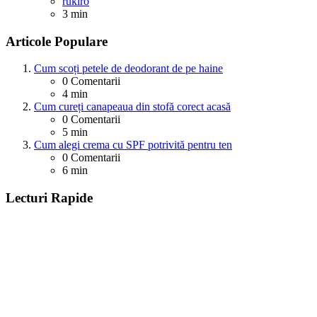
Posted
rukiro
3 min
Articole Populare
Cum scoți petele de deodorant de pe haine
0
Comentarii
4 min
Cum cureți canapeaua din stofă corect acasă
0
Comentarii
5 min
Cum alegi crema cu SPF potrivită pentru ten
0
Comentarii
6 min
Lecturi Rapide