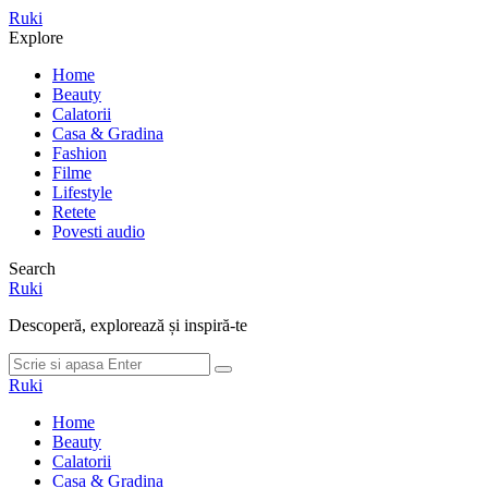
Meniu
Ruki
Cauta
Explore
Home
Beauty
Calatorii
Casa & Gradina
Fashion
Filme
Lifestyle
Retete
Povesti audio
Search
Ruki
Descoperă, explorează și inspiră-te
Cauta
Cauta
dupa:
Ruki
Home
Beauty
Calatorii
Casa & Gradina