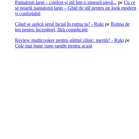
Pantalonii largi – confort și stil într-o singură piesă...
pe
Cu ce
se poartă pantalonii largi – Ghid de stil pentru un look modern
și confortabil
Când se aplică serul facial în rutina ta? - Ruki
pe
Rutina de
ten pentru începători, fără complicații
Review multicooker pentru gătitul zilnic: merită? - Ruki
pe
Cele mai bune supe rapide pentru acasă