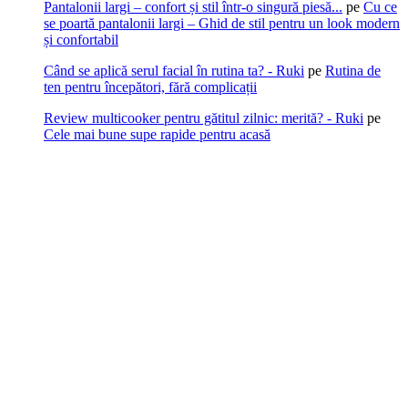
Pantalonii largi – confort și stil într-o singură piesă...
pe
Cu ce
se poartă pantalonii largi – Ghid de stil pentru un look modern
și confortabil
Când se aplică serul facial în rutina ta? - Ruki
pe
Rutina de
ten pentru începători, fără complicații
Review multicooker pentru gătitul zilnic: merită? - Ruki
pe
Cele mai bune supe rapide pentru acasă