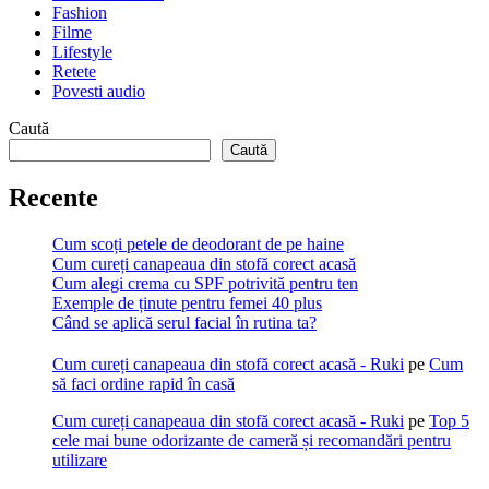
Fashion
Filme
Lifestyle
Retete
Povesti audio
Caută
Caută
Recente
Cum scoți petele de deodorant de pe haine
Cum cureți canapeaua din stofă corect acasă
Cum alegi crema cu SPF potrivită pentru ten
Exemple de ținute pentru femei 40 plus
Când se aplică serul facial în rutina ta?
Cum cureți canapeaua din stofă corect acasă - Ruki
pe
Cum
să faci ordine rapid în casă
Cum cureți canapeaua din stofă corect acasă - Ruki
pe
Top 5
cele mai bune odorizante de cameră și recomandări pentru
utilizare