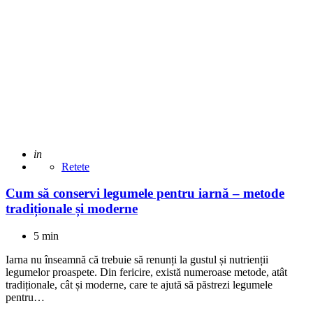
Adaugat
in
Retete
Cum să conservi legumele pentru iarnă – metode
tradiționale și moderne
5 min
Iarna nu înseamnă că trebuie să renunți la gustul și nutrienții
legumelor proaspete. Din fericire, există numeroase metode, atât
tradiționale, cât și moderne, care te ajută să păstrezi legumele
pentru…