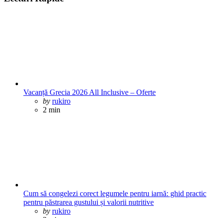
Vacanță Grecia 2026 All Inclusive – Oferte
Posted
by
rukiro
2 min
Cum să congelezi corect legumele pentru iarnă: ghid practic
pentru păstrarea gustului și valorii nutritive
Posted
by
rukiro