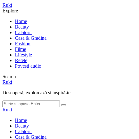
Meniu
Ruki
Cauta
Explore
Home
Beauty
Calatorii
Casa & Gradina
Fashion
Filme
Lifestyle
Retete
Povesti audio
Search
Ruki
Descoperă, explorează și inspiră-te
Cauta
Cauta
dupa:
Ruki
Home
Beauty
Calatorii
Casa & Gradina