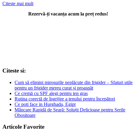
Citeste mai mult
Rezervă-ți vacanța acum la preț redus!
Citeste si:
Cum să elimini mirosurile neplăcute din frigider – Sfaturi utile
pentru un frigider mereu curat și proaspăt
Ce cremă cu SPF alegi pentru ten gras
Rutina corectă de îngrijire a tenului pentru începători
Ce poti face in Hurghada, Egipt
Mâncare Rapidă de Seară: Soluții Delicioase pentru Serile
Obositoare
Articole Favorite