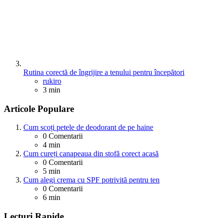
Rutina corectă de îngrijire a tenului pentru începători
Posted
rukiro
3 min
Articole Populare
Cum scoți petele de deodorant de pe haine
0
Comentarii
4 min
Cum cureți canapeaua din stofă corect acasă
0
Comentarii
5 min
Cum alegi crema cu SPF potrivită pentru ten
0
Comentarii
6 min
Lecturi Rapide