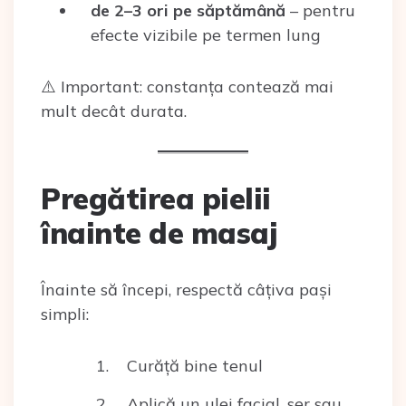
de 2–3 ori pe săptămână
– pentru
efecte vizibile pe termen lung
⚠️ Important: constanța contează mai
mult decât durata.
Pregătirea pielii
înainte de masaj
Înainte să începi, respectă câțiva pași
simpli:
Curăță bine tenul
Aplică un ulei facial, ser sau