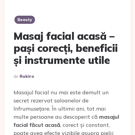
Beauty
Masaj facial acasă –
pași corecți, beneficii
și instrumente utile
Scris
De
Rukiro
De
Masajul facial nu mai este demult un
secret rezervat saloanelor de
înfrumusețare. În ultimii ani, tot mai
multe persoane au descoperit că
masajul
facial făcut acasă
, corect și constant,
poate avea efecte vizibile asupra pielii: