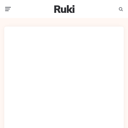
Ruki
Meniu
Caut