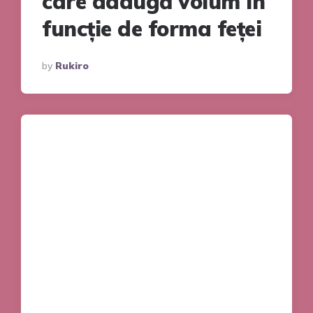
care adaugă volum în
funcție de forma feței
Posted
By
Rukiro
By