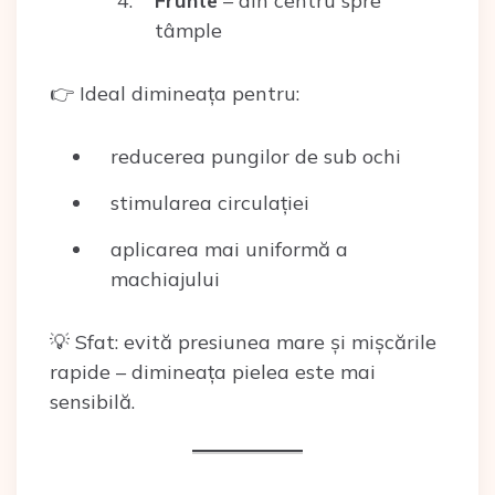
Frunte
– din centru spre
tâmple
👉 Ideal dimineața pentru:
reducerea pungilor de sub ochi
stimularea circulației
aplicarea mai uniformă a
machiajului
💡 Sfat: evită presiunea mare și mișcările
rapide – dimineața pielea este mai
sensibilă.