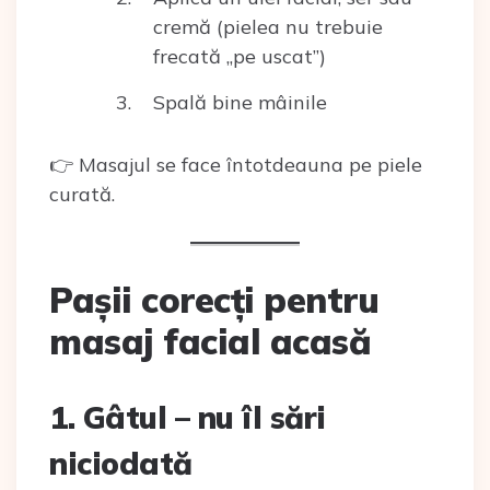
cremă (pielea nu trebuie
frecată „pe uscat”)
Spală bine mâinile
👉 Masajul se face întotdeauna pe piele
curată.
Pașii corecți pentru
masaj facial acasă
1. Gâtul – nu îl sări
niciodată