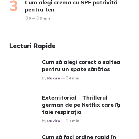
Cum alegi crema cu SPF potrivită
pentru ten
0
6 min
Lecturi Rapide
Cum să alegi corect o saltea
pentru un spate sănătos
Posted
By
Rukiro
4 min
Exterritorial – Thrillerul
german de pe Netflix care îți
taie respirația
Posted
By
Rukiro
3 min
Cum să faci ordine rapid în