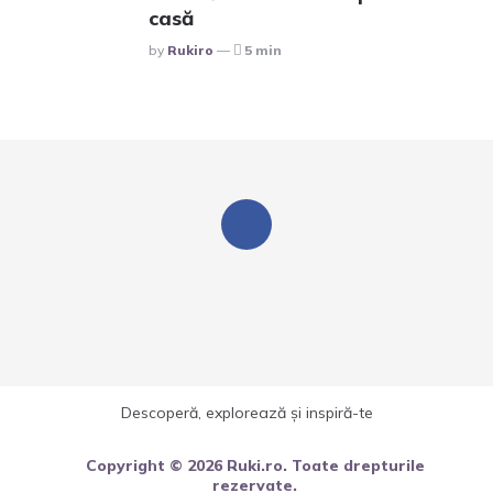
casă
Posted
By
Rukiro
5 min
Descoperă, explorează și inspiră-te
Copyright © 2026 Ruki.ro. Toate drepturile
rezervate.