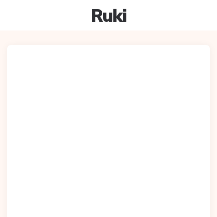
Ruki
Meniu
Caut