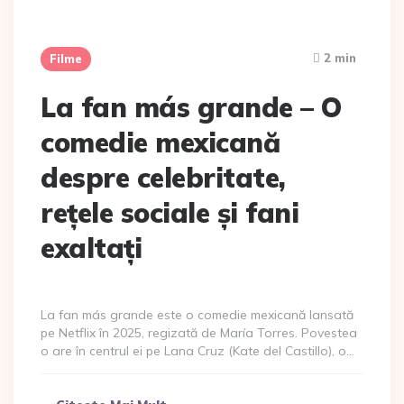
2 min
Filme
La fan más grande – O
comedie mexicană
despre celebritate,
rețele sociale și fani
exaltați
La fan más grande este o comedie mexicană lansată
pe Netflix în 2025, regizată de María Torres. Povestea
o are în centrul ei pe Lana Cruz (Kate del Castillo), o…