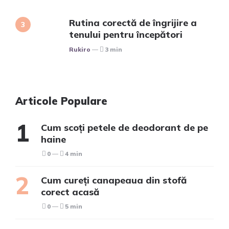
Rutina corectă de îngrijire a
tenului pentru începători
Posted
Rukiro
3 min
Articole Populare
Cum scoți petele de deodorant de pe
haine
0
4 min
Cum cureți canapeaua din stofă
corect acasă
0
5 min