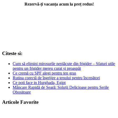
Rezervă-ți vacanța acum la preț redus!
Citeste si:
Cum să elimini mirosurile neplăcute din frigider – Sfaturi utile
pentru un frigider mereu curat și proaspăt
Ce cremă cu SPF alegi pentru ten gras
Rutina corectă de îngrijire a tenului pentru începători
Ce poti face in Hurghada, Egipt
Mâncare Rapidă de Seară: Soluții Delicioase pentru Serile
Obositoare
Articole Favorite