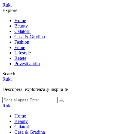
Meniu
Ruki
Cauta
Explore
Home
Beauty
Calatorii
Casa & Gradina
Fashion
Filme
Lifestyle
Retete
Povesti audio
Search
Ruki
Descoperă, explorează și inspiră-te
Cauta
Cauta
dupa:
Ruki
Home
Beauty
Calatorii
Casa & Gradina