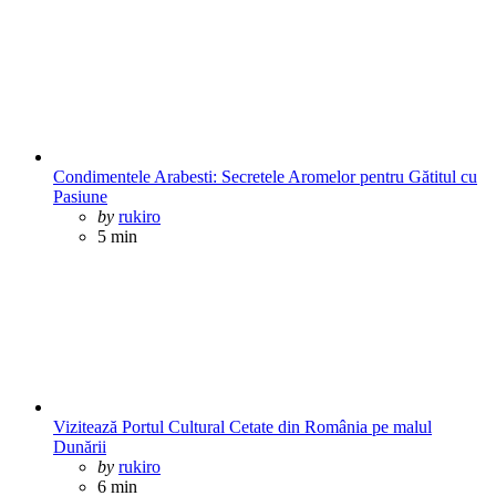
Condimentele Arabesti: Secretele Aromelor pentru Gătitul cu
Pasiune
Posted
by
rukiro
5 min
Vizitează Portul Cultural Cetate din România pe malul
Dunării
Posted
by
rukiro
6 min