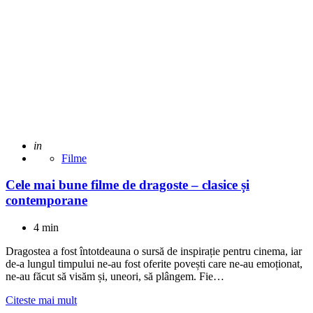
Adaugat
in
Filme
Cele mai bune filme de dragoste – clasice și
contemporane
4 min
Dragostea a fost întotdeauna o sursă de inspirație pentru cinema, iar
de-a lungul timpului ne-au fost oferite povești care ne-au emoționat,
ne-au făcut să visăm și, uneori, să plângem. Fie…
Citeste mai mult