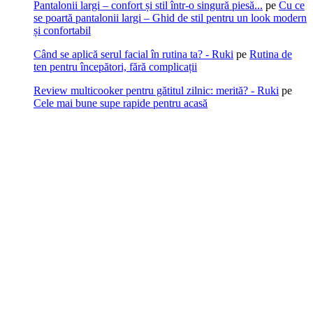
Pantalonii largi – confort și stil într-o singură piesă...
pe
Cu ce
se poartă pantalonii largi – Ghid de stil pentru un look modern
și confortabil
Când se aplică serul facial în rutina ta? - Ruki
pe
Rutina de
ten pentru începători, fără complicații
Review multicooker pentru gătitul zilnic: merită? - Ruki
pe
Cele mai bune supe rapide pentru acasă