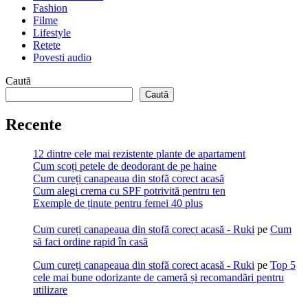
Fashion
Filme
Lifestyle
Retete
Povesti audio
Caută
Caută
Recente
12 dintre cele mai rezistente plante de apartament
Cum scoți petele de deodorant de pe haine
Cum cureți canapeaua din stofă corect acasă
Cum alegi crema cu SPF potrivită pentru ten
Exemple de ținute pentru femei 40 plus
Cum cureți canapeaua din stofă corect acasă - Ruki
pe
Cum
să faci ordine rapid în casă
Cum cureți canapeaua din stofă corect acasă - Ruki
pe
Top 5
cele mai bune odorizante de cameră și recomandări pentru
utilizare