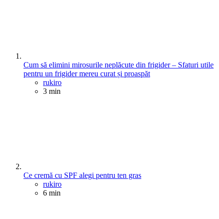
Cum să elimini mirosurile neplăcute din frigider – Sfaturi utile
pentru un frigider mereu curat și proaspăt
Posted
rukiro
3 min
Ce cremă cu SPF alegi pentru ten gras
Posted
rukiro
6 min