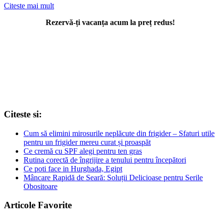
Citeste mai mult
Rezervă-ți vacanța acum la preț redus!
Citeste si:
Cum să elimini mirosurile neplăcute din frigider – Sfaturi utile
pentru un frigider mereu curat și proaspăt
Ce cremă cu SPF alegi pentru ten gras
Rutina corectă de îngrijire a tenului pentru începători
Ce poti face in Hurghada, Egipt
Mâncare Rapidă de Seară: Soluții Delicioase pentru Serile
Obositoare
Articole Favorite