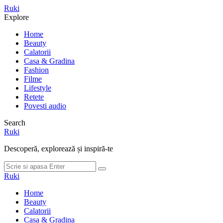
Meniu
Ruki
Cauta
Explore
Home
Beauty
Calatorii
Casa & Gradina
Fashion
Filme
Lifestyle
Retete
Povesti audio
Search
Ruki
Descoperă, explorează și inspiră-te
Cauta
Cauta
dupa:
Ruki
Home
Beauty
Calatorii
Casa & Gradina