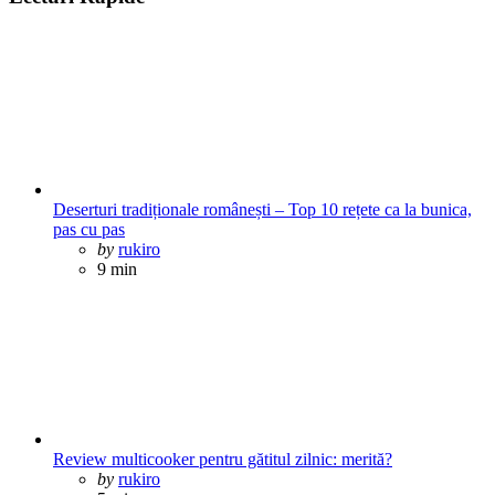
Deserturi tradiționale românești – Top 10 rețete ca la bunica,
pas cu pas
Posted
by
rukiro
9 min
Review multicooker pentru gătitul zilnic: merită?
Posted
by
rukiro