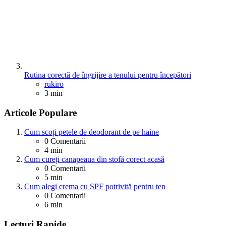
Rutina corectă de îngrijire a tenului pentru începători
Posted
rukiro
3 min
Articole Populare
Cum scoți petele de deodorant de pe haine
0
Comentarii
4 min
Cum cureți canapeaua din stofă corect acasă
0
Comentarii
5 min
Cum alegi crema cu SPF potrivită pentru ten
0
Comentarii
6 min
Lecturi Rapide