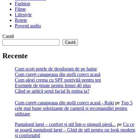
Fashion
Filme
Lifestyle
Retete
Povesti audio
Caută
Caută
Recente
Cum scoți petele de deodorant de pe haine
Cum cureți canapeaua din stofă corect acasă
Cum alegi crema cu SPF potrivită pentru ten
Exemple de ținute pentru femei 40 plus
Când se aplică serul facial în rutina ta?
Cum cureți canapeaua din stofă corect acasă - Ruki
pe
Top 5
cele mai bune odorizante de cameră și recomandări pentru
utilizare
Pantalonii largi – confort și stil într-o singură piesă...
pe
Cu ce
se poartă pantalonii largi – Ghid de stil pentru un look modern
și confortabil