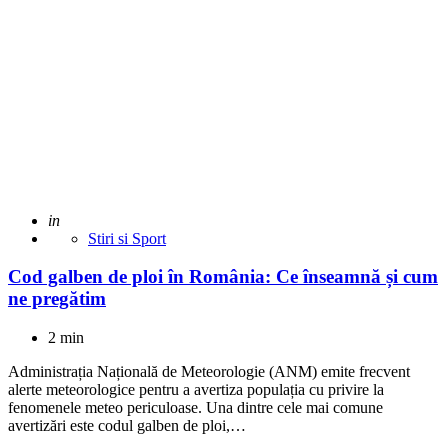
Adaugat
in
Stiri si Sport
Cod galben de ploi în România: Ce înseamnă și cum
ne pregătim
2 min
Administrația Națională de Meteorologie (ANM) emite frecvent
alerte meteorologice pentru a avertiza populația cu privire la
fenomenele meteo periculoase. Una dintre cele mai comune
avertizări este codul galben de ploi,…