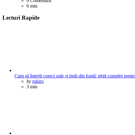
0
Comentarii
6 min
Lecturi Rapide
Cum să întreții corect oale și tigăi din fontă: ghid complet pentr
Posted
by
rukiro
3 min