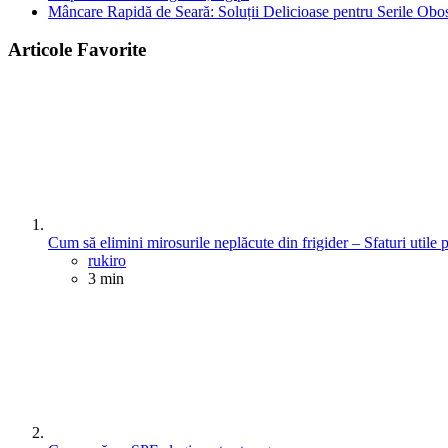
Mâncare Rapidă de Seară: Soluții Delicioase pentru Serile Obos
Articole Favorite
Cum să elimini mirosurile neplăcute din frigider – Sfaturi utile 
Posted
rukiro
3 min