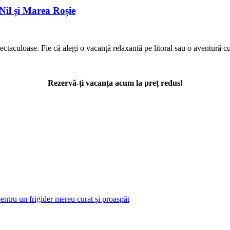
 Nil și Marea Roșie
spectaculoase. Fie că alegi o vacanță relaxantă pe litoral sau o aventură c
Rezervă-ți vacanța acum la preț redus!
pentru un frigider mereu curat și proaspăt