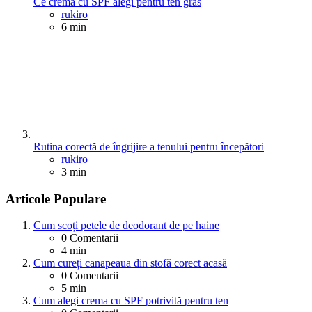
Ce cremă cu SPF alegi pentru ten gras
Posted
rukiro
6 min
Rutina corectă de îngrijire a tenului pentru începători
Posted
rukiro
3 min
Articole Populare
Cum scoți petele de deodorant de pe haine
0
Comentarii
4 min
Cum cureți canapeaua din stofă corect acasă
0
Comentarii
5 min
Cum alegi crema cu SPF potrivită pentru ten