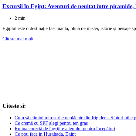
Excursii în Egipt: Aventuri de neuitat între piramide,
2 min
Egiptul este o destinație fascinantă, plină de mister, istorie și peisaje 
Citeste mai mult
Citeste si:
Cum să elimini mirosurile neplăcute din frigider – Sfaturi utile 
Ce cremă cu SPF alegi pentru ten gras
Rutina corectă de îngrijire a tenului pentru începători
Ce poti face in Hurghada, Egipt