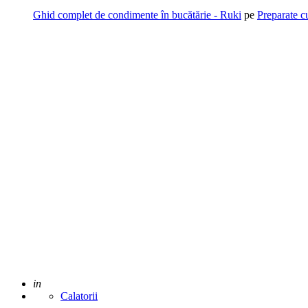
Ghid complet de condimente în bucătărie - Ruki
pe
Preparate c
Adaugat
in
Calatorii