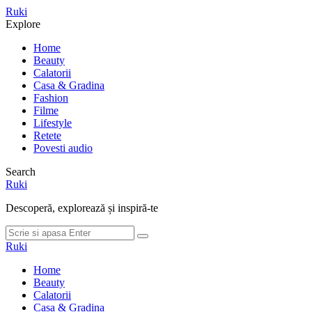
Meniu
Ruki
Cauta
Explore
Home
Beauty
Calatorii
Casa & Gradina
Fashion
Filme
Lifestyle
Retete
Povesti audio
Search
Ruki
Descoperă, explorează și inspiră-te
Cauta
Cauta
dupa:
Ruki
Home
Beauty
Calatorii
Casa & Gradina