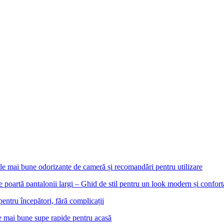
le mai bune odorizante de cameră și recomandări pentru utilizare
e poartă pantalonii largi – Ghid de stil pentru un look modern și confort
pentru începători, fără complicații
e mai bune supe rapide pentru acasă