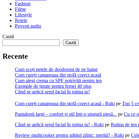
Fashion
Filme
Lifestyle
Retete
Povesti audio
Caută
Caută
Recente
Cum scoți petele de deodorant de pe haine
Cum cureți canapeaua din stofă corect acasă
Cum alegi crema cu SPF potrivită pentru ten
Exemple de ținute pentru femei 40 plus
Când se aplică serul facial în rutina ta?
Cum cureți canapeaua din stofă corect acasă - Ruki
pe
Top 5 ce
Pantalonii largi – confort și stil într-o singură piesă...
pe
Cu ce s
Când se aplică serul facial în rutina ta? - Ruki
pe
Rutina de ten 
Review multicooker pentru gătitul zilnic: merită? - Ruki
pe
Cel