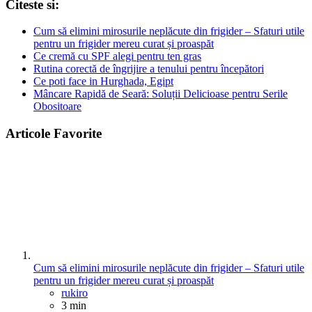
Citeste si:
Cum să elimini mirosurile neplăcute din frigider – Sfaturi utile
pentru un frigider mereu curat și proaspăt
Ce cremă cu SPF alegi pentru ten gras
Rutina corectă de îngrijire a tenului pentru începători
Ce poti face in Hurghada, Egipt
Mâncare Rapidă de Seară: Soluții Delicioase pentru Serile
Obositoare
Articole Favorite
Cum să elimini mirosurile neplăcute din frigider – Sfaturi utile
pentru un frigider mereu curat și proaspăt
Posted
rukiro
3 min