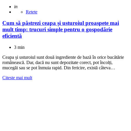
Adaugat
in
Retete
Cum să păstrezi ceapa și usturoiul proaspete mai
mult timp: trucuri simple pentru o gospodărie
eficientă
3 min
Ceapa și usturoiul sunt două ingrediente de bază în orice bucătărie
românească. Dar, dacă nu sunt depozitate corect, pot încolți,
mucegăi sau se pot înmuia rapid. Din fericire, există câteva…
Citeste mai mult