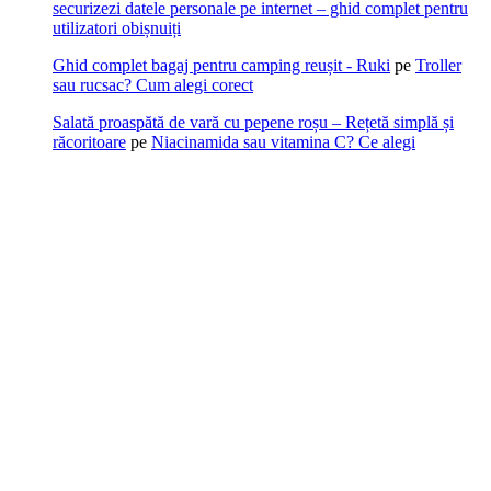
securizezi datele personale pe internet – ghid complet pentru
utilizatori obișnuiți
Ghid complet bagaj pentru camping reușit - Ruki
pe
Troller
sau rucsac? Cum alegi corect
Salată proaspătă de vară cu pepene roșu – Rețetă simplă și
răcoritoare
pe
Niacinamida sau vitamina C? Ce alegi