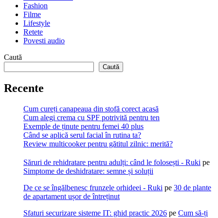
Fashion
Filme
Lifestyle
Retete
Povesti audio
Caută
Caută
Recente
Cum cureți canapeaua din stofă corect acasă
Cum alegi crema cu SPF potrivită pentru ten
Exemple de ținute pentru femei 40 plus
Când se aplică serul facial în rutina ta?
Review multicooker pentru gătitul zilnic: merită?
Săruri de rehidratare pentru adulți: când le folosești - Ruki
pe
Simptome de deshidratare: semne și soluții
De ce se îngălbenesc frunzele orhideei - Ruki
pe
30 de plante
de apartament ușor de întreținut
Sfaturi securizare sisteme IT: ghid practic 2026
pe
Cum să-ți