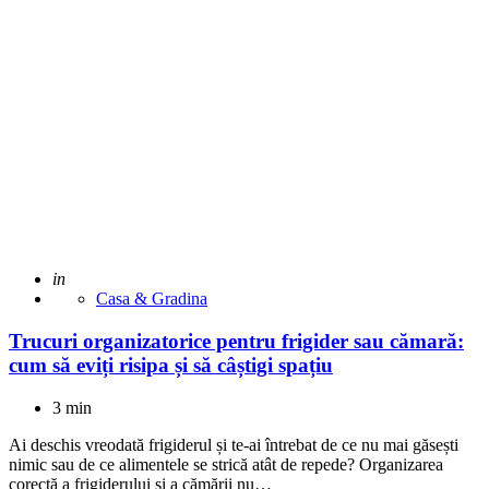
Adaugat
in
Casa & Gradina
Trucuri organizatorice pentru frigider sau cămară:
cum să eviți risipa și să câștigi spațiu
3 min
Ai deschis vreodată frigiderul și te-ai întrebat de ce nu mai găsești
nimic sau de ce alimentele se strică atât de repede? Organizarea
corectă a frigiderului și a cămării nu…