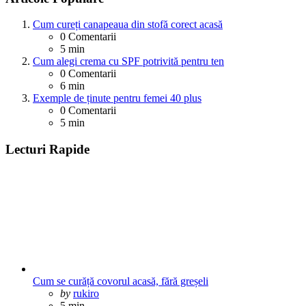
Cum cureți canapeaua din stofă corect acasă
0
Comentarii
5 min
Cum alegi crema cu SPF potrivită pentru ten
0
Comentarii
6 min
Exemple de ținute pentru femei 40 plus
0
Comentarii
5 min
Lecturi Rapide
Cum se curăță covorul acasă, fără greșeli
Posted
by
rukiro
5 min