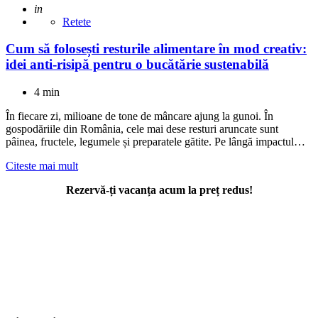
Adaugat
in
Retete
Cum să folosești resturile alimentare în mod creativ:
idei anti-risipă pentru o bucătărie sustenabilă
4 min
În fiecare zi, milioane de tone de mâncare ajung la gunoi. În
gospodăriile din România, cele mai dese resturi aruncate sunt
pâinea, fructele, legumele și preparatele gătite. Pe lângă impactul…
Citeste mai mult
Rezervă-ți vacanța acum la preț redus!