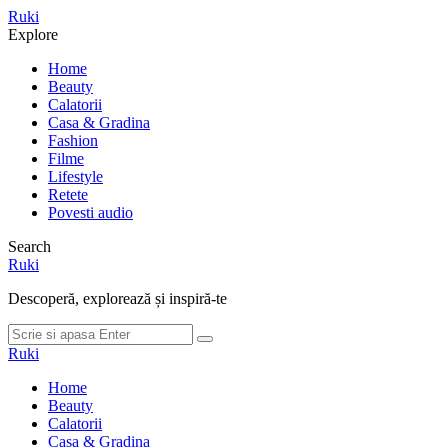
Meniu
Ruki
Cauta
Explore
Home
Beauty
Calatorii
Casa & Gradina
Fashion
Filme
Lifestyle
Retete
Povesti audio
Search
Ruki
Descoperă, explorează și inspiră-te
Cauta
Cauta
dupa:
Ruki
Home
Beauty
Calatorii
Casa & Gradina