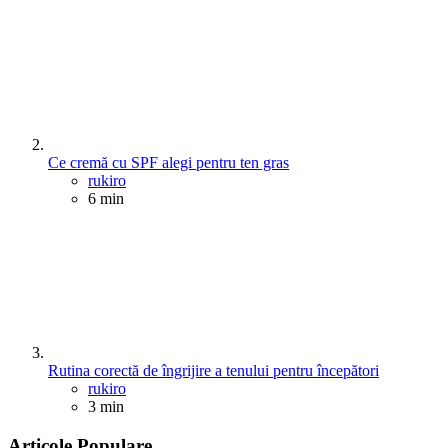
Ce cremă cu SPF alegi pentru ten gras
Posted
rukiro
6 min
Rutina corectă de îngrijire a tenului pentru începători
Posted
rukiro
3 min
Articole Populare