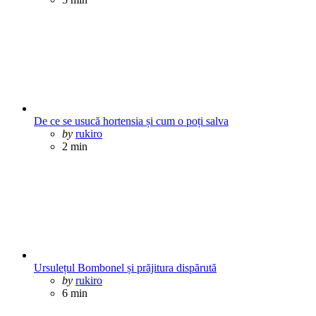
De ce se usucă hortensia și cum o poți salva
Posted
by
rukiro
2 min
Ursulețul Bombonel și prăjitura dispărută
Posted
by
rukiro
6 min