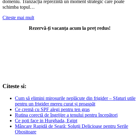
domeniu. Tranzacția reprezintă un moment strategic care poate
schimba topul…
Citeste mai mult
Rezervă-ți vacanța acum la preț redus!
Citeste si:
Cum să elimini mirosurile neplăcute din frigider – Sfaturi utile
pentru un frigider mereu curat și proaspăt
Ce cremă cu SPF alegi pentru ten gras
Rutina corectă de îngrijire a tenului pentru începători
Ce poti face in Hurghada, Egipt
Mâncare Rapidă de Seară: Soluții Delicioase pentru Serile
Obositoare