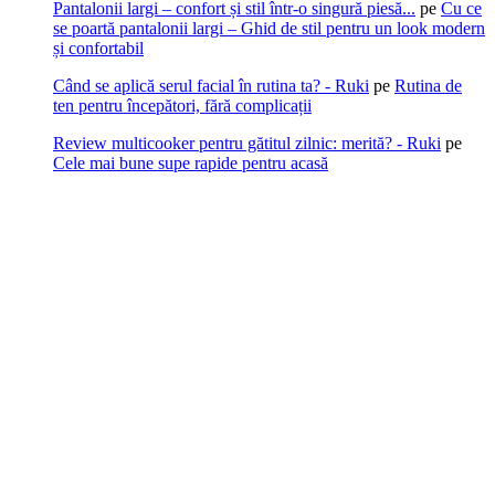
Pantalonii largi – confort și stil într-o singură piesă...
pe
Cu ce
se poartă pantalonii largi – Ghid de stil pentru un look modern
și confortabil
Când se aplică serul facial în rutina ta? - Ruki
pe
Rutina de
ten pentru începători, fără complicații
Review multicooker pentru gătitul zilnic: merită? - Ruki
pe
Cele mai bune supe rapide pentru acasă