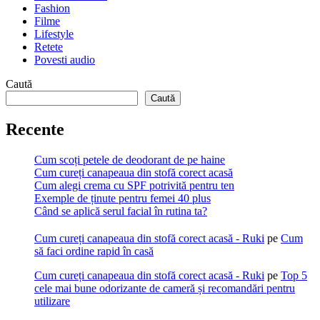
Fashion
Filme
Lifestyle
Retete
Povesti audio
Caută
Caută
Recente
Cum scoți petele de deodorant de pe haine
Cum cureți canapeaua din stofă corect acasă
Cum alegi crema cu SPF potrivită pentru ten
Exemple de ținute pentru femei 40 plus
Când se aplică serul facial în rutina ta?
Cum cureți canapeaua din stofă corect acasă - Ruki
pe
Cum
să faci ordine rapid în casă
Cum cureți canapeaua din stofă corect acasă - Ruki
pe
Top 5
cele mai bune odorizante de cameră și recomandări pentru
utilizare