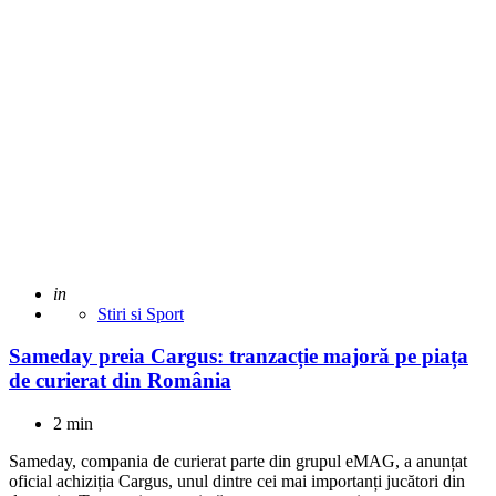
Adaugat
in
Stiri si Sport
Sameday preia Cargus: tranzacție majoră pe piața
de curierat din România
2 min
Sameday, compania de curierat parte din grupul eMAG, a anunțat
oficial achiziția Cargus, unul dintre cei mai importanți jucători din