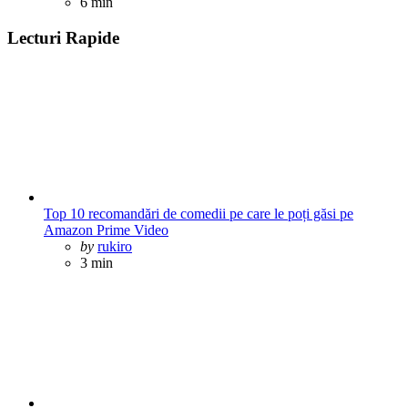
6 min
Lecturi Rapide
Top 10 recomandări de comedii pe care le poți găsi pe
Amazon Prime Video
Posted
by
rukiro
3 min