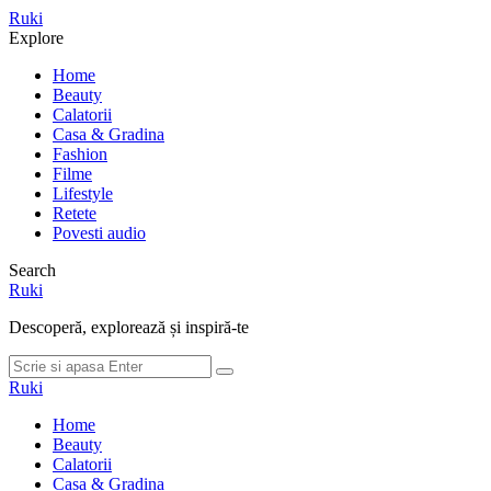
Meniu
Ruki
Cauta
Explore
Home
Beauty
Calatorii
Casa & Gradina
Fashion
Filme
Lifestyle
Retete
Povesti audio
Search
Ruki
Descoperă, explorează și inspiră-te
Cauta
Cauta
dupa:
Ruki
Home
Beauty
Calatorii
Casa & Gradina