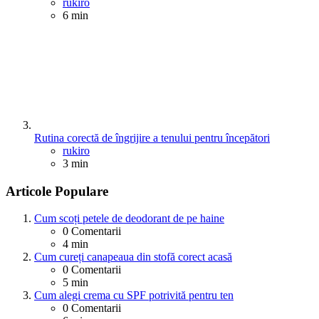
Posted
rukiro
6 min
Rutina corectă de îngrijire a tenului pentru începători
Posted
rukiro
3 min
Articole Populare
Cum scoți petele de deodorant de pe haine
0
Comentarii
4 min
Cum cureți canapeaua din stofă corect acasă
0
Comentarii
5 min
Cum alegi crema cu SPF potrivită pentru ten
0
Comentarii