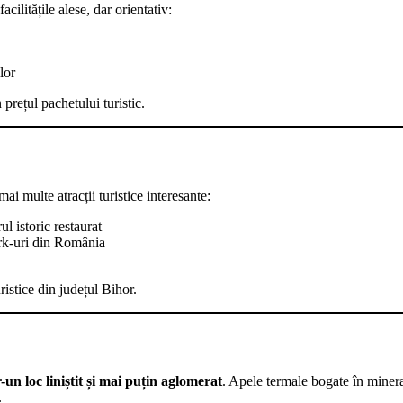
cilitățile alese, dar orientativ:
lor
n prețul pachetului turistic.
ai multe atracții turistice interesante:
l istoric restaurat
rk-uri din România
ristice din județul Bihor.
-un loc liniștit și mai puțin aglomerat
. Apele termale bogate în miner
.