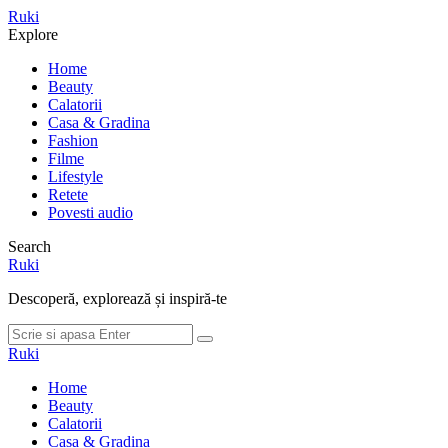
Meniu
Ruki
Cauta
Explore
Home
Beauty
Calatorii
Casa & Gradina
Fashion
Filme
Lifestyle
Retete
Povesti audio
Search
Ruki
Descoperă, explorează și inspiră-te
Cauta
Cauta
dupa:
Ruki
Home
Beauty
Calatorii
Casa & Gradina