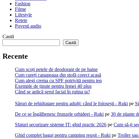
Fashion
Filme
Lifestyle
Retete
Povesti audio
Caută
Caută
Recente
Cum scoți petele de deodorant de pe haine
Cum cureți canapeaua din stofă corect acasă
Cum alegi crema cu SPF potrivită pentru ten
Exemple de ținute pentru femei 40 plus
Când se aplică serul facial în rutina ta?
Săruri de rehidratare pentru adulți: când le folosești - Ruki
pe
Si
De ce se îngălbenesc frunzele orhideei - Ruki
pe
30 de plante d
Sfaturi securizare sisteme IT: ghid practic 2026
pe
Cum să-ți sec
Ghid complet bagaj pentru camping reușit - Ruki
pe
Troller sa