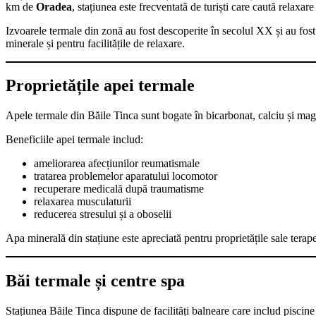
km de
Oradea
, stațiunea este frecventată de turiști care caută relaxa
Izvoarele termale din zonă au fost descoperite în secolul XX și au fost 
minerale și pentru facilitățile de relaxare.
Proprietățile apei termale
Apele termale din Băile Tinca sunt bogate în bicarbonat, calciu și ma
Beneficiile apei termale includ:
ameliorarea afecțiunilor reumatismale
tratarea problemelor aparatului locomotor
recuperare medicală după traumatisme
relaxarea musculaturii
reducerea stresului și a oboselii
Apa minerală din stațiune este apreciată pentru proprietățile sale terap
Băi termale și centre spa
Stațiunea Băile Tinca dispune de facilități balneare care includ piscine