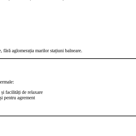
te, fără aglomerația marilor stațiuni balneare.
termale:
i facilități de relaxare
t și pentru agrement