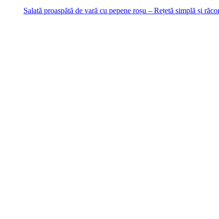
Salată proaspătă de vară cu pepene roșu – Rețetă simplă și răcor