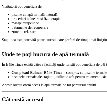
Vizitatorii pot beneficia de:
piscine cu apă termală naturală
proceduri balneare și fizioterapie
masaje terapeutice
tratamente de recuperare
zone de relaxare
Stațiunea este potrivită pentru turiștii care preferă destinații mai liniști
Unde te poți bucura de apă termală
În Băile Tinca există câteva facilități unde turiștii pot beneficia de băi 
Complexul Balnear Băile Tinca
– complex cu piscine termale ș
piscinele termale ale stațiunii, utilizate atât pentru tratament, câ
Aceste locații oferă acces la apă termală pe tot parcursul anului.
Cât costă accesul