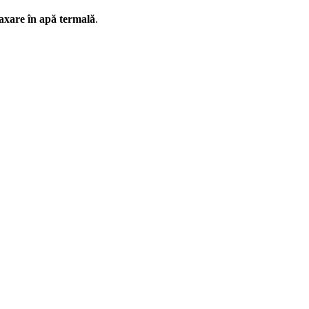
laxare în apă termală
.