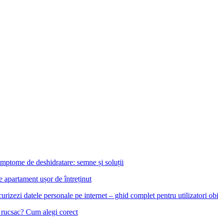
mptome de deshidratare: semne și soluții
e apartament ușor de întreținut
urizezi datele personale pe internet – ghid complet pentru utilizatori obi
u rucsac? Cum alegi corect