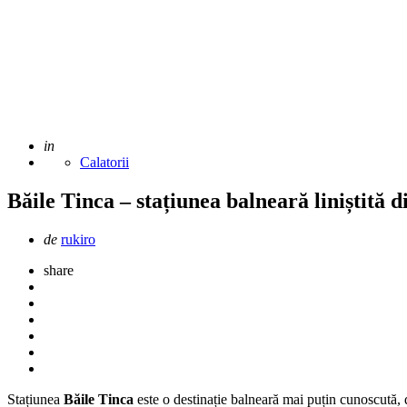
Adaugat
in
Calatorii
Băile Tinca – stațiunea balneară liniștită d
Scris
de
rukiro
de
share
Stațiunea
Băile Tinca
este o destinație balneară mai puțin cunoscută, da