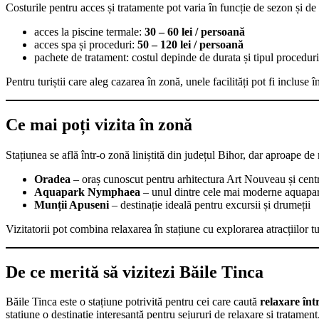
Costurile pentru acces și tratamente pot varia în funcție de sezon și de fa
acces la piscine termale:
30 – 60 lei / persoană
acces spa și proceduri:
50 – 120 lei / persoană
pachete de tratament: costul depinde de durata și tipul proceduri
Pentru turiștii care aleg cazarea în zonă, unele facilități pot fi incluse î
Ce mai poți vizita în zonă
Stațiunea se află într-o zonă liniștită din județul Bihor, dar aproape de m
Oradea
– oraș cunoscut pentru arhitectura Art Nouveau și centru
Aquapark Nymphaea
– unul dintre cele mai moderne aquapa
Munții Apuseni
– destinație ideală pentru excursii și drumeții
Vizitatorii pot combina relaxarea în stațiune cu explorarea atracțiilor tu
De ce merită să vizitezi Băile Tinca
Băile Tinca este o stațiune potrivită pentru cei care caută
relaxare într
stațiune o destinație interesantă pentru sejururi de relaxare și tratament