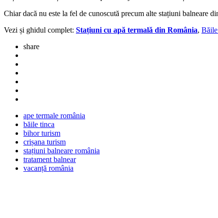
Chiar dacă nu este la fel de cunoscută precum alte stațiuni balneare 
Vezi și ghidul complet:
Stațiuni cu apă termală din România
,
Băile
share
ape termale românia
băile tinca
bihor turism
crișana turism
stațiuni balneare românia
tratament balnear
vacanță românia
Post
navigation