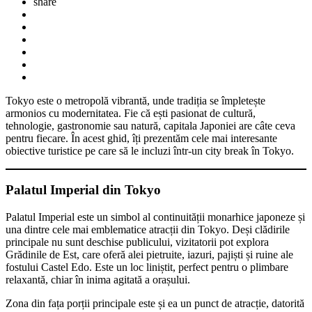
share
Tokyo este o metropolă vibrantă, unde tradiția se împletește
armonios cu modernitatea. Fie că ești pasionat de cultură,
tehnologie, gastronomie sau natură, capitala Japoniei are câte ceva
pentru fiecare. În acest ghid, îți prezentăm cele mai interesante
obiective turistice pe care să le incluzi într-un city break în Tokyo.
Palatul Imperial din Tokyo
Palatul Imperial este un simbol al continuității monarhice japoneze și
una dintre cele mai emblematice atracții din Tokyo. Deși clădirile
principale nu sunt deschise publicului, vizitatorii pot explora
Grădinile de Est, care oferă alei pietruite, iazuri, pajiști și ruine ale
fostului Castel Edo. Este un loc liniștit, perfect pentru o plimbare
relaxantă, chiar în inima agitată a orașului.
Zona din fața porții principale este și ea un punct de atracție, datorită