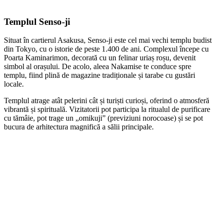
Templul Senso-ji
Situat în cartierul Asakusa, Senso-ji este cel mai vechi templu budist
din Tokyo, cu o istorie de peste 1.400 de ani. Complexul începe cu
Poarta Kaminarimon, decorată cu un felinar uriaș roșu, devenit
simbol al orașului. De acolo, aleea Nakamise te conduce spre
templu, fiind plină de magazine tradiționale și tarabe cu gustări
locale.
Templul atrage atât pelerini cât și turiști curioși, oferind o atmosferă
vibrantă și spirituală. Vizitatorii pot participa la ritualul de purificare
cu tămâie, pot trage un „omikuji” (previziuni norocoase) și se pot
bucura de arhitectura magnifică a sălii principale.