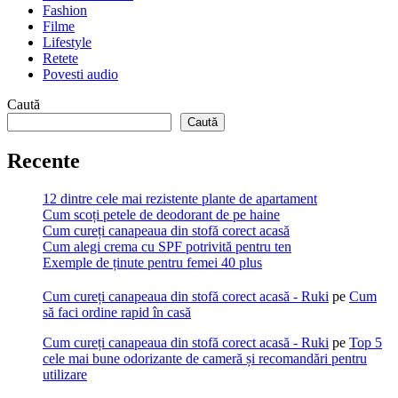
Fashion
Filme
Lifestyle
Retete
Povesti audio
Caută
Caută
Recente
12 dintre cele mai rezistente plante de apartament
Cum scoți petele de deodorant de pe haine
Cum cureți canapeaua din stofă corect acasă
Cum alegi crema cu SPF potrivită pentru ten
Exemple de ținute pentru femei 40 plus
Cum cureți canapeaua din stofă corect acasă - Ruki
pe
Cum
să faci ordine rapid în casă
Cum cureți canapeaua din stofă corect acasă - Ruki
pe
Top 5
cele mai bune odorizante de cameră și recomandări pentru
utilizare