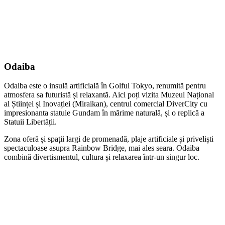
Odaiba
Odaiba este o insulă artificială în Golful Tokyo, renumită pentru
atmosfera sa futuristă și relaxantă. Aici poți vizita Muzeul Național
al Științei și Inovației (Miraikan), centrul comercial DiverCity cu
impresionanta statuie Gundam în mărime naturală, și o replică a
Statuii Libertății.
Zona oferă și spații largi de promenadă, plaje artificiale și priveliști
spectaculoase asupra Rainbow Bridge, mai ales seara. Odaiba
combină divertismentul, cultura și relaxarea într-un singur loc.