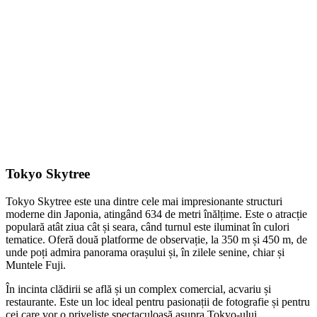
Tokyo Skytree
Tokyo Skytree este una dintre cele mai impresionante structuri
moderne din Japonia, atingând 634 de metri înălțime. Este o atracție
populară atât ziua cât și seara, când turnul este iluminat în culori
tematice. Oferă două platforme de observație, la 350 m și 450 m, de
unde poți admira panorama orașului și, în zilele senine, chiar și
Muntele Fuji.
În incinta clădirii se află și un complex comercial, acvariu și
restaurante. Este un loc ideal pentru pasionații de fotografie și pentru
cei care vor o priveliște spectaculoasă asupra Tokyo-ului.