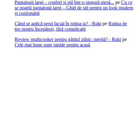
Pantalonii largi – confort și stil într-o singură piesă...
pe
Cu ce
se poartă pantalonii largi – Ghid de stil pentru un look modern
și confortabil
Când se aplică serul facial în rutina ta? - Ruki
pe
Rutina de
ten pentru începători, fără complicații
Review multicooker pentru gătitul zilnic: merită? - Ruki
pe
Cele mai bune supe rapide pentru acasă