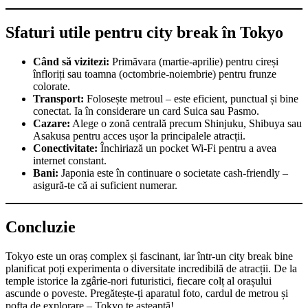
Sfaturi utile pentru city break în Tokyo
Când să vizitezi:
Primăvara (martie-aprilie) pentru cireși
înfloriți sau toamna (octombrie-noiembrie) pentru frunze
colorate.
Transport:
Folosește metroul – este eficient, punctual și bine
conectat. Ia în considerare un card Suica sau Pasmo.
Cazare:
Alege o zonă centrală precum Shinjuku, Shibuya sau
Asakusa pentru acces ușor la principalele atracții.
Conectivitate:
Închiriază un pocket Wi-Fi pentru a avea
internet constant.
Bani:
Japonia este în continuare o societate cash-friendly –
asigură-te că ai suficient numerar.
Concluzie
Tokyo este un oraș complex și fascinant, iar într-un city break bine
planificat poți experimenta o diversitate incredibilă de atracții. De la
temple istorice la zgârie-nori futuristici, fiecare colț al orașului
ascunde o poveste. Pregătește-ți aparatul foto, cardul de metrou și
pofta de explorare – Tokyo te așteaptă!