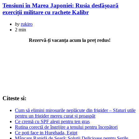
Tensiuni în Marea Japoniei: Rusia desfășoară
exerciții militare cu rachete Kalibr
Posted
by
rukiro
by
2 min
Rezervă-ți vacanța acum la preț redus!
Citeste si:
Cum să elimini mirosurile neplăcute din frigider – Sfaturi utile
pentru un frigider mereu curat și proaspăt
Ce cremă cu SPF alegi pentru ten gras
Rutina corectă de îngrijire a tenului pentru începători
Ce poti face in Hurghada, Egipt
Mâncare Rapidă de Seară: Soluții Delicioase pentru Serile