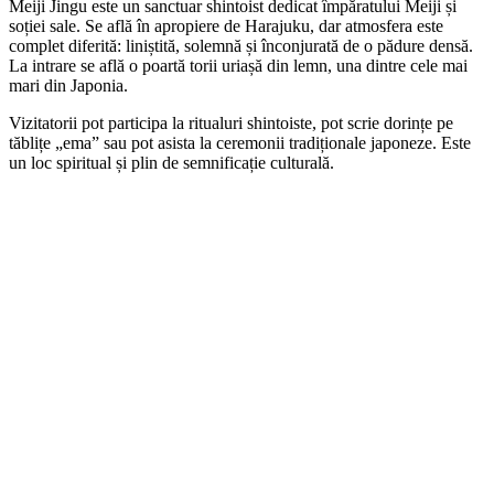
Meiji Jingu este un sanctuar shintoist dedicat împăratului Meiji și
soției sale. Se află în apropiere de Harajuku, dar atmosfera este
complet diferită: liniștită, solemnă și înconjurată de o pădure densă.
La intrare se află o poartă torii uriașă din lemn, una dintre cele mai
mari din Japonia.
Vizitatorii pot participa la ritualuri shintoiste, pot scrie dorințe pe
tăblițe „ema” sau pot asista la ceremonii tradiționale japoneze. Este
un loc spiritual și plin de semnificație culturală.