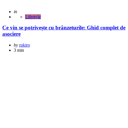
Posted
in
Lifestyle
Ce vin se potrivește cu brânzeturile: Ghid complet de
asociere
Posted
by
rukiro
by
3 min