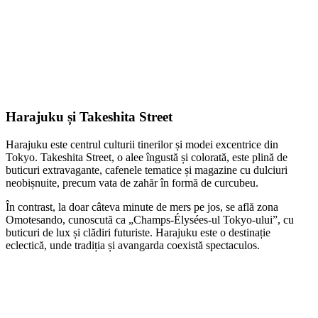
Harajuku și Takeshita Street
Harajuku este centrul culturii tinerilor și modei excentrice din
Tokyo. Takeshita Street, o alee îngustă și colorată, este plină de
buticuri extravagante, cafenele tematice și magazine cu dulciuri
neobișnuite, precum vata de zahăr în formă de curcubeu.
În contrast, la doar câteva minute de mers pe jos, se află zona
Omotesando, cunoscută ca „Champs-Élysées-ul Tokyo-ului”, cu
buticuri de lux și clădiri futuriste. Harajuku este o destinație
eclectică, unde tradiția și avangarda coexistă spectaculos.