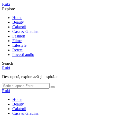
Meniu
Ruki
Cauta
Explore
Home
Beauty
Calatorii
Casa & Gradina
Fashion
Filme
Lifestyle
Retete
Povesti audio
Search
Ruki
Descoperă, explorează și inspiră-te
Cauta
Cauta
dupa:
Ruki
Home
Beauty
Calatorii
Casa & Gradina