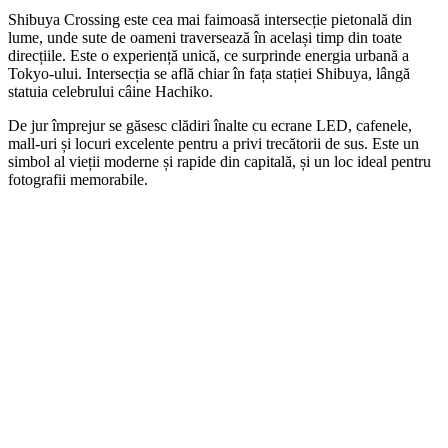
Shibuya Crossing este cea mai faimoasă intersecție pietonală din
lume, unde sute de oameni traversează în același timp din toate
direcțiile. Este o experiență unică, ce surprinde energia urbană a
Tokyo-ului. Intersecția se află chiar în fața stației Shibuya, lângă
statuia celebrului câine Hachiko.
De jur împrejur se găsesc clădiri înalte cu ecrane LED, cafenele,
mall-uri și locuri excelente pentru a privi trecătorii de sus. Este un
simbol al vieții moderne și rapide din capitală, și un loc ideal pentru
fotografii memorabile.