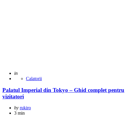
Posted
in
Calatorii
Palatul Imperial din Tokyo – Ghid complet pentru
vizitatori
Posted
by
rukiro
by
3 min