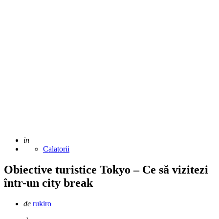
Adaugat
in
Calatorii
Obiective turistice Tokyo – Ce să vizitezi
într-un city break
Scris
de
rukiro
de