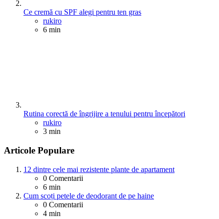
Ce cremă cu SPF alegi pentru ten gras
Posted
rukiro
6 min
Rutina corectă de îngrijire a tenului pentru începători
Posted
rukiro
3 min
Articole Populare
12 dintre cele mai rezistente plante de apartament
0
Comentarii
6 min
Cum scoți petele de deodorant de pe haine
0
Comentarii
4 min