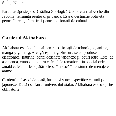
Științe Naturale.
Parcul adăpostește și Grădina Zoologică Ueno, cea mai veche din
Japonia, renumită pentru urșii panda. Este o destinație potrivită
pentru întreaga familie și pentru pasionații de cultură.
Cartierul Akihabara
Akihabara este locul ideal pentru pasionații de tehnologie, anime,
manga și gaming. Aici găsești magazine uriașe cu produse
electronice, figurine, benzi desenate japoneze și jocuri retro. Este, de
asemenea, cunoscut pentru cafenelele tematice – în special cele
„maid café”, unde ospătărițele se îmbracă în costume de menajere
anime.
Cartierul pulsează de viață, lumini și sunete specifice culturii pop
japoneze. Dacă ești fan al universului otaku, Akihabara este o oprire
obligatorie.