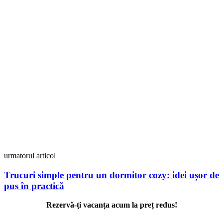
urmatorul articol
Trucuri simple pentru un dormitor cozy: idei ușor de
pus în practică
Rezervă-ți vacanța acum la preț redus!