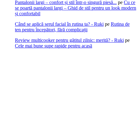
Pantalonii largi – confort și stil într-o singură piesă...
pe
Cu ce
se poartă pantalonii largi – Ghid de stil pentru un look modern
și confortabil
Când se aplică serul facial în rutina ta? - Ruki
pe
Rutina de
ten pentru începători, fără complicații
Review multicooker pentru gătitul zilnic: merită? - Ruki
pe
Cele mai bune supe rapide pentru acasă