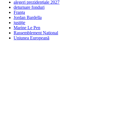
alegeri prezidențiale 2027
deturnare fonduri
Franța
Jordan Bardella
justiție
Marine Le Pen
Rassemblement National
Uniunea Europeană
Post
navigation