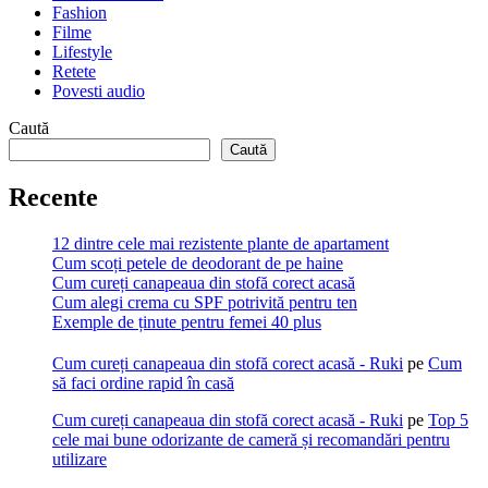
Fashion
Filme
Lifestyle
Retete
Povesti audio
Caută
Caută
Recente
12 dintre cele mai rezistente plante de apartament
Cum scoți petele de deodorant de pe haine
Cum cureți canapeaua din stofă corect acasă
Cum alegi crema cu SPF potrivită pentru ten
Exemple de ținute pentru femei 40 plus
Cum cureți canapeaua din stofă corect acasă - Ruki
pe
Cum
să faci ordine rapid în casă
Cum cureți canapeaua din stofă corect acasă - Ruki
pe
Top 5
cele mai bune odorizante de cameră și recomandări pentru
utilizare