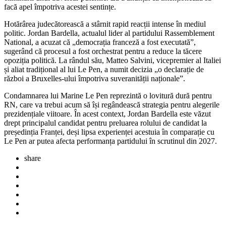
facă apel împotriva acestei sentințe.
Hotărârea judecătorească a stârnit rapid reacții intense în mediul
politic. Jordan Bardella, actualul lider al partidului Rassemblement
National, a acuzat că „democrația franceză a fost executată”,
sugerând că procesul a fost orchestrat pentru a reduce la tăcere
opoziția politică. La rândul său, Matteo Salvini, vicepremier al Italiei
și aliat tradițional al lui Le Pen, a numit decizia „o declarație de
război a Bruxelles-ului împotriva suveranității naționale”.
Condamnarea lui Marine Le Pen reprezintă o lovitură dură pentru
RN, care va trebui acum să își regândească strategia pentru alegerile
prezidențiale viitoare. În acest context, Jordan Bardella este văzut
drept principalul candidat pentru preluarea rolului de candidat la
președinția Franței, deși lipsa experienței acestuia în comparație cu
Le Pen ar putea afecta performanța partidului în scrutinul din 2027.
share