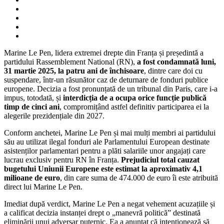
Marine Le Pen, lidera extremei drepte din Franța și președintă a
partidului Rassemblement National (RN),
a fost condamnată luni,
31 martie 2025, la patru ani de închisoare
, dintre care doi cu
suspendare, într-un răsunător caz de deturnare de fonduri publice
europene. Decizia a fost pronunțată de un tribunal din Paris, care i-a
impus, totodată, și
interdicția de a ocupa orice funcție publică
timp de cinci ani
, compromițând astfel definitiv participarea ei la
alegerile prezidențiale din 2027.
Conform anchetei, Marine Le Pen și mai mulți membri ai partidului
său au utilizat ilegal fonduri ale Parlamentului European destinate
asistenților parlamentari pentru a plăti salariile unor angajați care
lucrau exclusiv pentru RN în Franța.
Prejudiciul total cauzat
bugetului Uniunii Europene este estimat la aproximativ 4,1
milioane de euro
, din care suma de 474.000 de euro îi este atribuită
direct lui Marine Le Pen.
Imediat după verdict, Marine Le Pen a negat vehement acuzațiile și
a calificat decizia instanței drept o „manevră politică” destinată
eliminării unui adversar puternic. Ea a anunțat că intenționează să