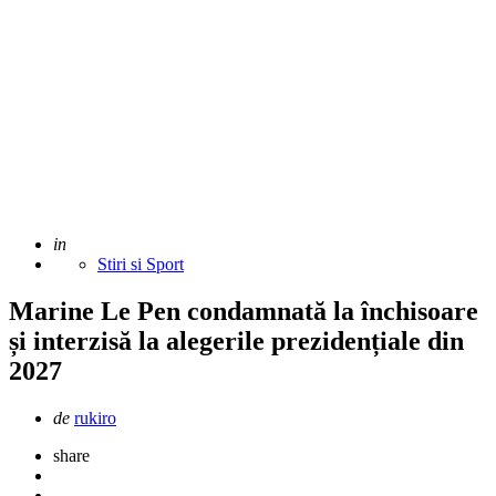
Adaugat
in
Stiri si Sport
Marine Le Pen condamnată la închisoare
și interzisă la alegerile prezidențiale din
2027
Scris
de
rukiro
de
share