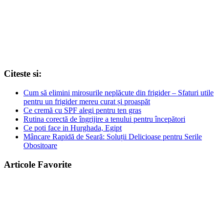
Citeste si:
Cum să elimini mirosurile neplăcute din frigider – Sfaturi utile
pentru un frigider mereu curat și proaspăt
Ce cremă cu SPF alegi pentru ten gras
Rutina corectă de îngrijire a tenului pentru începători
Ce poti face in Hurghada, Egipt
Mâncare Rapidă de Seară: Soluții Delicioase pentru Serile
Obositoare
Articole Favorite