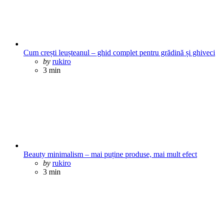
Cum crești leușteanul – ghid complet pentru grădină și ghiveci
Posted
by
rukiro
3 min
Beauty minimalism – mai puține produse, mai mult efect
Posted
by
rukiro
3 min