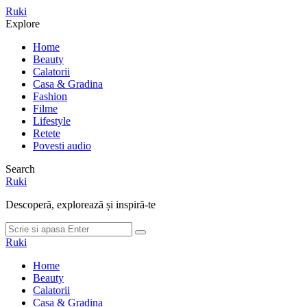
Meniu
Ruki
Cauta
Explore
Home
Beauty
Calatorii
Casa & Gradina
Fashion
Filme
Lifestyle
Retete
Povesti audio
Search
Ruki
Descoperă, explorează și inspiră-te
Cauta
Cauta
dupa:
Ruki
Home
Beauty
Calatorii
Casa & Gradina