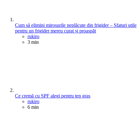
Cum să elimini mirosurile neplăcute din frigider – Sfaturi utile
pentru un frigider mereu curat și proaspăt
Posted
rukiro
3 min
Ce cremă cu SPF alegi pentru ten gras
Posted
rukiro
6 min