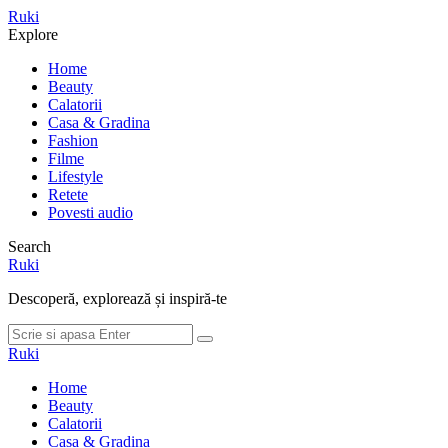
Meniu
Ruki
Cauta
Explore
Home
Beauty
Calatorii
Casa & Gradina
Fashion
Filme
Lifestyle
Retete
Povesti audio
Search
Ruki
Descoperă, explorează și inspiră-te
Cauta
Cauta
dupa:
Ruki
Home
Beauty
Calatorii
Casa & Gradina