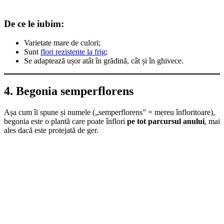
De ce le iubim:
Varietate mare de culori;
Sunt
flori rezistente la frig
;
Se adaptează ușor atât în grădină, cât și în ghivece.
4. Begonia semperflorens
Așa cum îi spune și numele („semperflorens” = mereu înfloritoare),
begonia este o plantă care poate înflori
pe tot parcursul anului
, mai
ales dacă este protejată de ger.