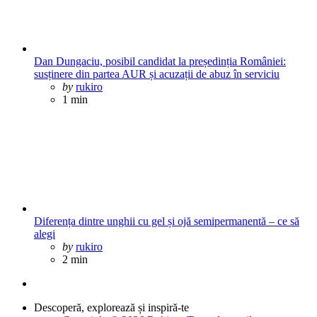
Dan Dungaciu, posibil candidat la președinția României:
susținere din partea AUR și acuzații de abuz în serviciu
Posted
by
rukiro
1 min
Diferența dintre unghii cu gel și ojă semipermanentă – ce să
alegi
Posted
by
rukiro
2 min
Descoperă, explorează și inspiră-te