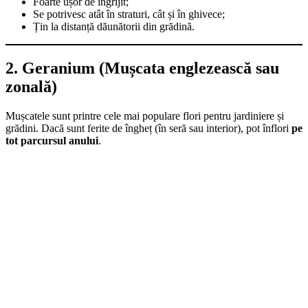
Foarte ușor de îngrijit;
Se potrivesc atât în straturi, cât și în ghivece;
Țin la distanță dăunătorii din grădină.
2. Geranium (Mușcata englezească sau
zonală)
Mușcatele sunt printre cele mai populare flori pentru jardiniere și
grădini. Dacă sunt ferite de îngheț (în seră sau interior), pot înflori
pe
tot parcursul anului
.