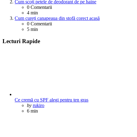
Cum scoți petele de deodorant de pe haine
0
Comentarii
4 min
Cum cureți canapeaua din stofă corect acasă
0
Comentarii
5 min
Lecturi Rapide
Ce cremă cu SPF alegi pentru ten gras
Posted
by
rukiro
6 min