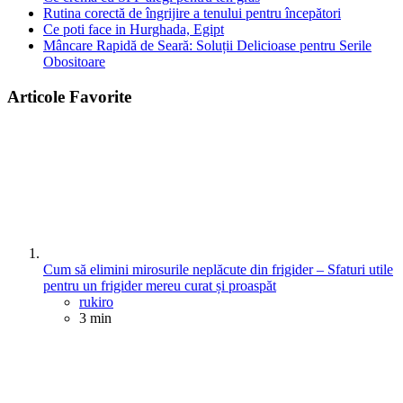
Rutina corectă de îngrijire a tenului pentru începători
Ce poti face in Hurghada, Egipt
Mâncare Rapidă de Seară: Soluții Delicioase pentru Serile
Obositoare
Articole Favorite
Cum să elimini mirosurile neplăcute din frigider – Sfaturi utile
pentru un frigider mereu curat și proaspăt
Posted
rukiro
3 min