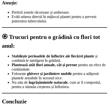
Atenție:
Preferă zonele răcoroase și umbroase;
Evită udarea directă în mijlocul plantei pentru a preveni
putrezirea tuberculului.
🏵️ Trucuri pentru o grădină cu flori tot
anul:
Stabilește perioadele de înflorire ale fiecărei plante
și
combină-le inteligent în grădină.
Plantează atât flori anuale, cât și perene
pentru un efect de
continuitate.
Folosește
ghivece și jardiniere mobile
pentru a adăposti
plantele sensibile în sezonul rece.
Nu uita de
îngrășămintele naturale
, cum ar fi compostul,
pentru a stimula creșterea și înflorirea.
Concluzie