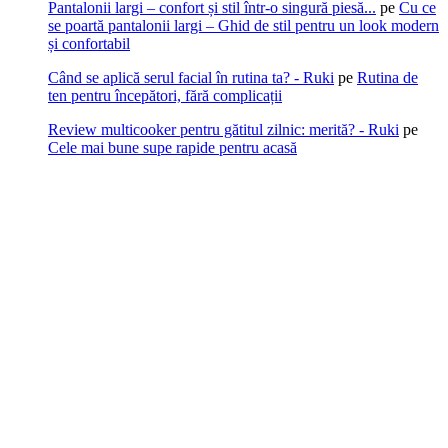
Pantalonii largi – confort și stil într-o singură piesă...
pe
Cu ce
se poartă pantalonii largi – Ghid de stil pentru un look modern
și confortabil
Când se aplică serul facial în rutina ta? - Ruki
pe
Rutina de
ten pentru începători, fără complicații
Review multicooker pentru gătitul zilnic: merită? - Ruki
pe
Cele mai bune supe rapide pentru acasă