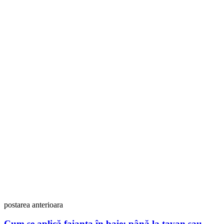
Post
navigation
postarea anterioara
Cum se aplică faianța în baie: până la tavan sau