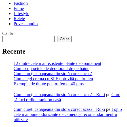
Fashion
Filme
Lifestyle
Retete
Povesti audio
Caută
Caută
Recente
12 dintre cele mai rezistente plante de apartament
Cum scoți petele de deodorant de pe haine
Cum cureți canapeaua din stofă corect acasă
Cum alegi crema cu SPF potrivită pentru ten
Exemple de ținute pentru femei 40 plus
Cum cureți canapeaua din stofă corect acasă - Ruki
pe
Cum
să faci ordine rapid în casă
Cum cureți canapeaua din stofă corect acasă - Ruki
pe
Top 5
cele mai bune odorizante de cameră și recomandări pentru
utilizare