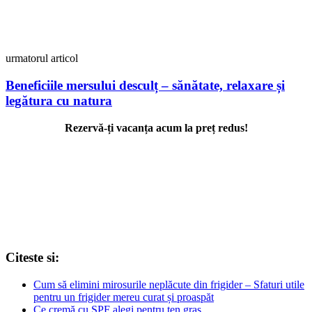
urmatorul articol
Beneficiile mersului desculț – sănătate, relaxare și
legătura cu natura
Rezervă-ți vacanța acum la preț redus!
Citeste si:
Cum să elimini mirosurile neplăcute din frigider – Sfaturi utile
pentru un frigider mereu curat și proaspăt
Ce cremă cu SPF alegi pentru ten gras