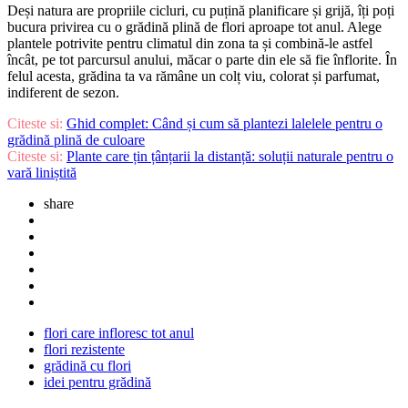
Deși natura are propriile cicluri, cu puțină planificare și grijă, îți poți
bucura privirea cu o grădină plină de flori aproape tot anul. Alege
plantele potrivite pentru climatul din zona ta și combină-le astfel
încât, pe tot parcursul anului, măcar o parte din ele să fie înflorite. În
felul acesta, grădina ta va rămâne un colț viu, colorat și parfumat,
indiferent de sezon.
Citeste si:
Ghid complet: Când și cum să plantezi lalelele pentru o
grădină plină de culoare
Citeste si:
Plante care țin țânțarii la distanță: soluții naturale pentru o
vară liniștită
share
flori care infloresc tot anul
flori rezistente
grădină cu flori
idei pentru grădină