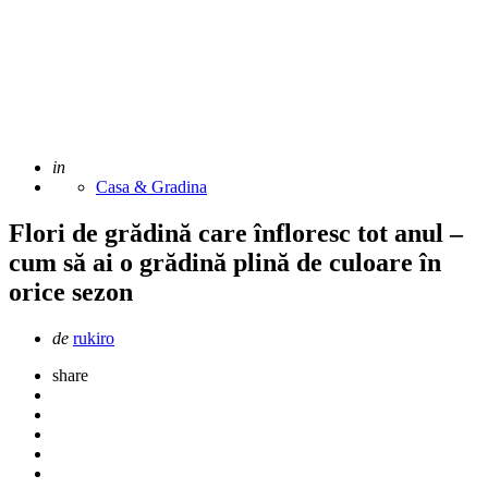
Adaugat
in
Casa & Gradina
Flori de grădină care înfloresc tot anul –
cum să ai o grădină plină de culoare în
orice sezon
Scris
de
rukiro
de
share