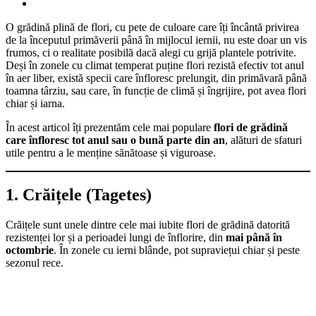
O grădină plină de flori, cu pete de culoare care îți încântă privirea
de la începutul primăverii până în mijlocul iernii, nu este doar un vis
frumos, ci o realitate posibilă dacă alegi cu grijă plantele potrivite.
Deși în zonele cu climat temperat puține flori rezistă efectiv tot anul
în aer liber, există specii care înfloresc prelungit, din primăvară până
toamna târziu, sau care, în funcție de climă și îngrijire, pot avea flori
chiar și iarna.
În acest articol îți prezentăm cele mai populare
flori de grădină
care înfloresc tot anul sau o bună parte din an
, alături de sfaturi
utile pentru a le menține sănătoase și viguroase.
1. Crăițele (Tagetes)
Crăițele sunt unele dintre cele mai iubite flori de grădină datorită
rezistenței lor și a perioadei lungi de înflorire, din
mai până în
octombrie
. În zonele cu ierni blânde, pot supraviețui chiar și peste
sezonul rece.