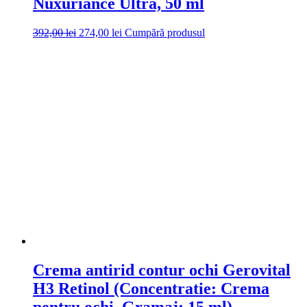
Nuxuriance Ultra, 50 ml
Prețul
Prețul
392,00
lei
274,00
lei
Cumpără produsul
inițial
curent
a
este:
fost:
274,00 lei.
392,00 lei.
Crema antirid contur ochi Gerovital
H3 Retinol (Concentratie: Crema
pentru ochi, Gramaj: 15 ml)