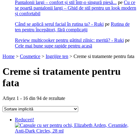
Pantalonii largi – confort și stil într-o singură piesă...
pe
Cu ce
se poartă pantalonii largi – Ghid de stil pentru un look modern
și confortabil
Când se aplică serul facial în rutina ta? - Ruki
pe
Rutina de
ten pentru începători, fără complicații
Review multicooker pentru gătitul zilnic: merită? - Ruki
pe
Cele mai bune supe rapide pentru acasă
Home
>
Cosmetice
>
Ingrijire ten
>
Creme si tratamente pentru fata
Creme si tratamente pentru
fata
Afișez 1 - 16 din 94 de rezultate
Reduceri!