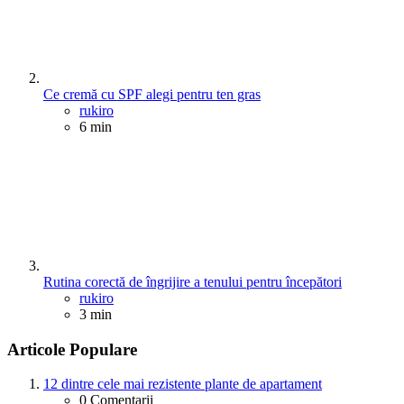
Ce cremă cu SPF alegi pentru ten gras
Posted
rukiro
6 min
Rutina corectă de îngrijire a tenului pentru începători
Posted
rukiro
3 min
Articole Populare
12 dintre cele mai rezistente plante de apartament
0
Comentarii