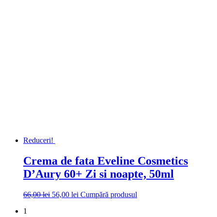
inițial
curent
a
este:
fost:
56,00 lei.
66,00 lei.
Reduceri!
Crema de fata Eveline Cosmetics
D’Aury 60+ Zi si noapte, 50ml
Prețul
Prețul
66,00
lei
56,00
lei
Cumpără produsul
inițial
curent
1
a
este: