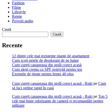
Fashion
Filme
Lifestyle
Retete
Povesti audio
Caută
Caută
Recente
12 dintre cele mai rezistente plante de apartament
Cum scoți petele de deodorant de pe haine
Cum cureți canapeaua din stofă corect acasă
Cum alegi crema cu SPF potrivită pentru ten
Exemple de ținute pentru femei 40 plus
Cum cureți canapeaua din stofă corect acasă - Ruki
pe
Cum
să faci ordine rapid în casă
Cum cureți canapeaua din stofă corect acasă - Ruki
pe
Top 5
cele mai bune odorizante de cameră și recomandări pentru
utilizare