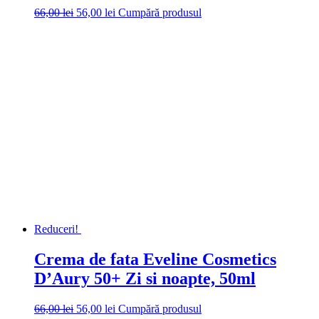
Prețul
Prețul
66,00
lei
56,00
lei
Cumpără produsul
inițial
curent
a
este:
fost:
56,00 lei.
66,00 lei.
Reduceri!
Crema de fata Eveline Cosmetics
D’Aury 50+ Zi si noapte, 50ml
Prețul
Prețul
66,00
lei
56,00
lei
Cumpără produsul