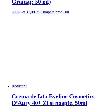
Gramaj: 50 ml)
Prețul
Prețul
39,00
lei
37,00
lei
Cumpără produsul
inițial
curent
a
este:
fost:
37,00 lei.
39,00 lei.
Reduceri!
Crema de fata Eveline Cosmetics
D’Aury 40+ Zi si noapte, 50ml