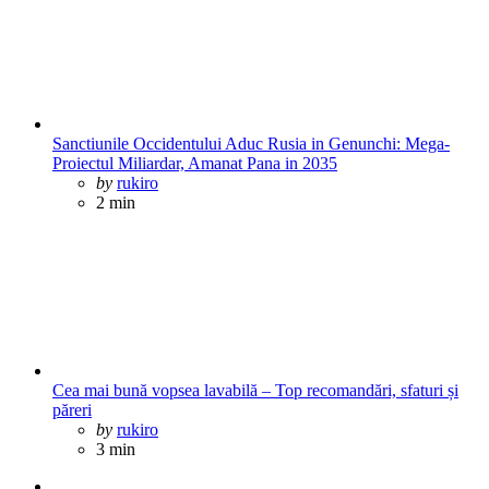
Sanctiunile Occidentului Aduc Rusia in Genunchi: Mega-
Proiectul Miliardar, Amanat Pana in 2035
Posted
by
rukiro
2 min
Cea mai bună vopsea lavabilă – Top recomandări, sfaturi și
păreri
Posted
by
rukiro
3 min