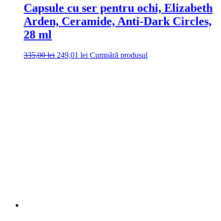
Capsule cu ser pentru ochi, Elizabeth
Arden, Ceramide, Anti-Dark Circles,
28 ml
Prețul
Prețul
335,00
lei
249,01
lei
Cumpără produsul
inițial
curent
a
este:
fost:
249,01 lei.
335,00 lei.