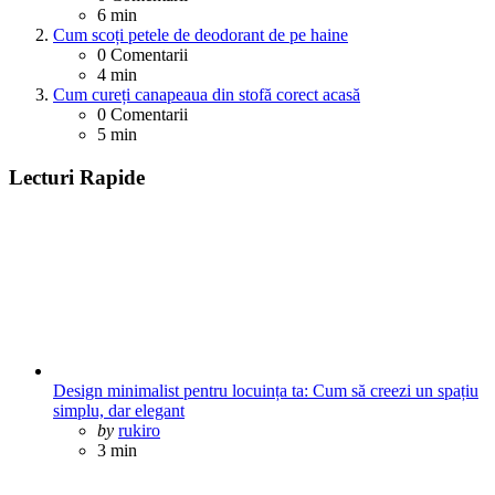
6 min
Cum scoți petele de deodorant de pe haine
0
Comentarii
4 min
Cum cureți canapeaua din stofă corect acasă
0
Comentarii
5 min
Lecturi Rapide
Design minimalist pentru locuința ta: Cum să creezi un spațiu
simplu, dar elegant
Posted
by
rukiro
3 min