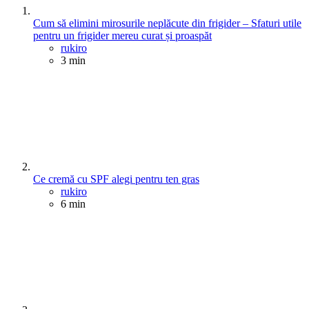
Cum să elimini mirosurile neplăcute din frigider – Sfaturi utile
pentru un frigider mereu curat și proaspăt
Posted
rukiro
3 min
Ce cremă cu SPF alegi pentru ten gras
Posted
rukiro
6 min