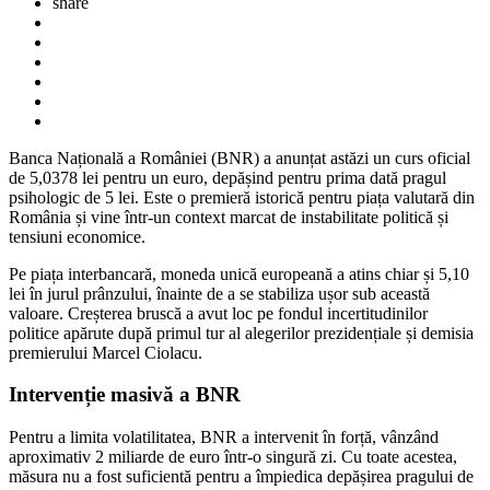
share
Banca Națională a României (BNR) a anunțat astăzi un curs oficial
de 5,0378 lei pentru un euro, depășind pentru prima dată pragul
psihologic de 5 lei. Este o premieră istorică pentru piața valutară din
România și vine într-un context marcat de instabilitate politică și
tensiuni economice.
Pe piața interbancară, moneda unică europeană a atins chiar și 5,10
lei în jurul prânzului, înainte de a se stabiliza ușor sub această
valoare. Creșterea bruscă a avut loc pe fondul incertitudinilor
politice apărute după primul tur al alegerilor prezidențiale și demisia
premierului Marcel Ciolacu.
Intervenție masivă a BNR
Pentru a limita volatilitatea, BNR a intervenit în forță, vânzând
aproximativ 2 miliarde de euro într-o singură zi. Cu toate acestea,
măsura nu a fost suficientă pentru a împiedica depășirea pragului de