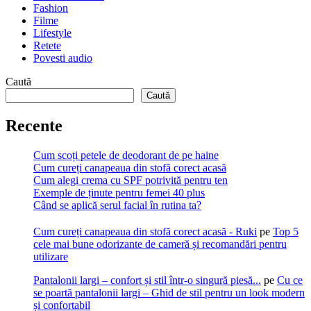
Fashion
Filme
Lifestyle
Retete
Povesti audio
Caută
Caută
Recente
Cum scoți petele de deodorant de pe haine
Cum cureți canapeaua din stofă corect acasă
Cum alegi crema cu SPF potrivită pentru ten
Exemple de ținute pentru femei 40 plus
Când se aplică serul facial în rutina ta?
Cum cureți canapeaua din stofă corect acasă - Ruki
pe
Top 5
cele mai bune odorizante de cameră și recomandări pentru
utilizare
Pantalonii largi – confort și stil într-o singură piesă...
pe
Cu ce
se poartă pantalonii largi – Ghid de stil pentru un look modern
și confortabil