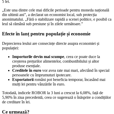
5 lei.
„Este una dintre cele mai dificile perioade pentru moneda națională
din ultimii ani”, a declarat un economist local, sub protecția
anonimatului. „Fără o stabilizare rapidă a scenei politice, e posibil ca
leul să rămână sub presiune și în zilele următoare.”
Efecte în lanț pentru populație și economie
Deprecierea leului are consecințe directe asupra economiei și
populației:
Importurile devin mai scumpe
, ceea ce poate duce la
creșterea prețurilor alimentelor, combustibilului și altor
produse esențiale.
Creditele în euro
vor avea rate mai mari, afectând în special
persoanele cu împrumuturi ipotecare.
Exportatorii
români pot beneficia temporar, încasând mai
mulți lei pentru vânzările în euro.
Totodată, indicele ROBOR la 3 luni a crescut la 6,08%, față de
5,90% în ziua precedentă, ceea ce sugerează o înăsprire a condițiilor
de creditare în lei.
Ce urmează?