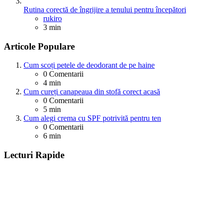
Rutina corectă de îngrijire a tenului pentru începători
Posted
rukiro
3 min
Articole Populare
Cum scoți petele de deodorant de pe haine
0
Comentarii
4 min
Cum cureți canapeaua din stofă corect acasă
0
Comentarii
5 min
Cum alegi crema cu SPF potrivită pentru ten
0
Comentarii
6 min
Lecturi Rapide