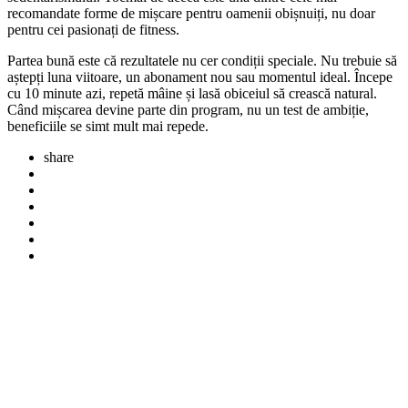
recomandate forme de mișcare pentru oamenii obișnuiți, nu doar
pentru cei pasionați de fitness.
Partea bună este că rezultatele nu cer condiții speciale. Nu trebuie să
aștepți luna viitoare, un abonament nou sau momentul ideal. Începe
cu 10 minute azi, repetă mâine și lasă obiceiul să crească natural.
Când mișcarea devine parte din program, nu un test de ambiție,
beneficiile se simt mult mai repede.
share
Post
navigation