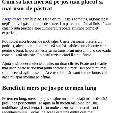
Cum să faci mersul pe jos mai plăcut și
mai ușor de păstrat
Alege trasee
care îți plac. Dacă drumul este zgomotos, aglomerat și
neplăcut, vei găsi mai repede scuze. Un parc, o zonă mai liniștită sau
chiar o rută practică spre cumpărături poate schimba complet
experiența.
Poți folosi mici trucuri de motivație. Unele persoane preferă un
podcast, altele merg cu o prietenă sau își stabilesc un obiectiv clar
pentru o lună. Important este să nu transformi mersul într-o corvoadă
contabilizată obsesiv. Obiceiul rezistă când îl simți firesc.
Ajută și să observi efectele reale, nu doar cifrele. Poate urci scările
mai ușor, poate te dor mai puțin spatele și umerii sau poate nu mai
simți aceeași agitație seara. Aceste schimbări sunt semne bune, chiar
dacă nu apar imediat pe cântar.
Beneficii mers pe jos pe termen lung
Pe termen lung, mersul pe jos susține un stil de viață mai activ fără
presiunea perfecțiunii. Te ajută să îți menții mai bine tonusul,
mobilitatea și rezistența, iar în multe cazuri scade riscul asociat
sedentarismului. Tocmai de aceea este una dintre cele mai