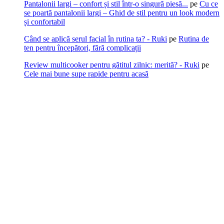
Pantalonii largi – confort și stil într-o singură piesă...
pe
Cu ce
se poartă pantalonii largi – Ghid de stil pentru un look modern
și confortabil
Când se aplică serul facial în rutina ta? - Ruki
pe
Rutina de
ten pentru începători, fără complicații
Review multicooker pentru gătitul zilnic: merită? - Ruki
pe
Cele mai bune supe rapide pentru acasă