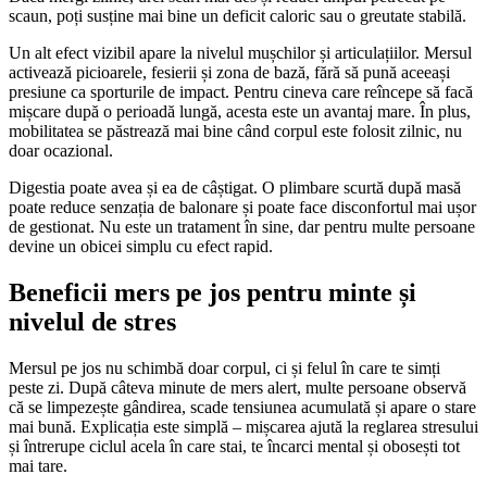
scaun, poți susține mai bine un deficit caloric sau o greutate stabilă.
Un alt efect vizibil apare la nivelul mușchilor și articulațiilor. Mersul
activează picioarele, fesierii și zona de bază, fără să pună aceeași
presiune ca sporturile de impact. Pentru cineva care reîncepe să facă
mișcare după o perioadă lungă, acesta este un avantaj mare. În plus,
mobilitatea se păstrează mai bine când corpul este folosit zilnic, nu
doar ocazional.
Digestia poate avea și ea de câștigat. O plimbare scurtă după masă
poate reduce senzația de balonare și poate face disconfortul mai ușor
de gestionat. Nu este un tratament în sine, dar pentru multe persoane
devine un obicei simplu cu efect rapid.
Beneficii mers pe jos pentru minte și
nivelul de stres
Mersul pe jos nu schimbă doar corpul, ci și felul în care te simți
peste zi. După câteva minute de mers alert, multe persoane observă
că se limpezește gândirea, scade tensiunea acumulată și apare o stare
mai bună. Explicația este simplă – mișcarea ajută la reglarea stresului
și întrerupe ciclul acela în care stai, te încarci mental și obosești tot
mai tare.