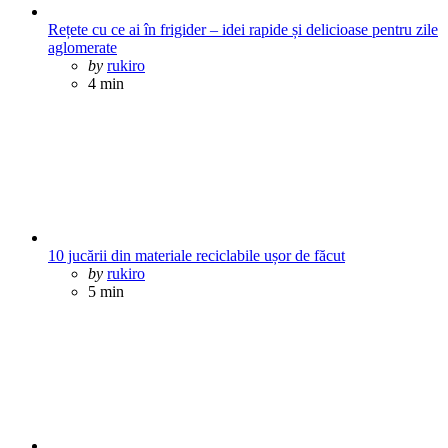
Rețete cu ce ai în frigider – idei rapide și delicioase pentru zile
aglomerate
Posted
by
rukiro
4 min
10 jucării din materiale reciclabile ușor de făcut
Posted
by
rukiro
5 min