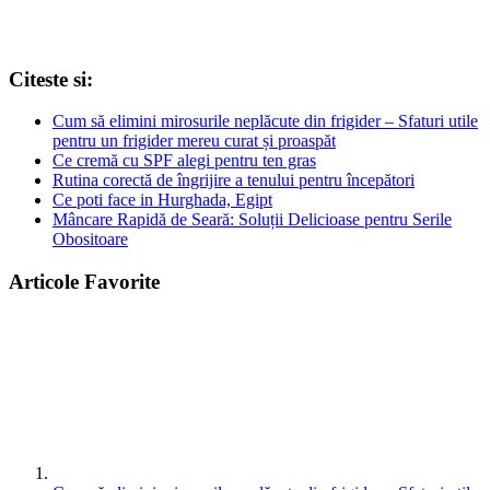
Citeste si:
Cum să elimini mirosurile neplăcute din frigider – Sfaturi utile
pentru un frigider mereu curat și proaspăt
Ce cremă cu SPF alegi pentru ten gras
Rutina corectă de îngrijire a tenului pentru începători
Ce poti face in Hurghada, Egipt
Mâncare Rapidă de Seară: Soluții Delicioase pentru Serile
Obositoare
Articole Favorite