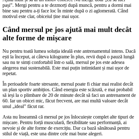
pași”. Mergi pentru a te dezmorți după muncă, pentru a dormi mai
bine sau pentru a-ți face loc în minte după o zi aglomerată. Când
motivul este clar, obiceiul ține mai ușor.
Când mersul pe jos ajută mai mult decât
alte forme de mișcare
Nu pentru toată lumea soluția ideală este antrenamentul intens. Dacă
ești la început, ai câteva kilograme în plus, revii după o pauză lungă
sau nu te simți confortabil într-o sală, mersul pe jos este adesea
alegerea mai sustenabilă. Este mai puțin intimidant și mai ușor de
repetat.
În perioadele foarte stresante, mersul poate fi chiar mai realist decât
un plan sportiv ambițios. Când energia este scăzută, e mai probabil
să ieși la o plimbare de 20 de minute decât să faci un antrenament de
60. Iar un obicei mic, făcut frecvent, are mai multă valoare decât
unul „ideal” făcut rar.
Asta nu înseamnă că mersul pe jos înlocuiește complet alte tipuri de
mișcare. Pentru forță musculară, flexibilitate sau performanță, ai
nevoie și de alte forme de exercițiu. Dar ca bază sănătoasă pentru
stilul de viață, este una dintre cele mai bune alegeri.