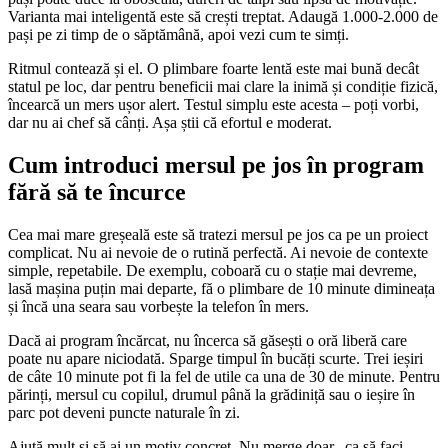
Varianta mai inteligentă este să crești treptat. Adaugă 1.000-2.000 de
pași pe zi timp de o săptămână, apoi vezi cum te simți.
Ritmul contează și el. O plimbare foarte lentă este mai bună decât
statul pe loc, dar pentru beneficii mai clare la inimă și condiție fizică,
încearcă un mers ușor alert. Testul simplu este acesta – poți vorbi,
dar nu ai chef să cânți. Așa știi că efortul e moderat.
Cum introduci mersul pe jos în program
fără să te încurce
Cea mai mare greșeală este să tratezi mersul pe jos ca pe un proiect
complicat. Nu ai nevoie de o rutină perfectă. Ai nevoie de contexte
simple, repetabile. De exemplu, coboară cu o stație mai devreme,
lasă mașina puțin mai departe, fă o plimbare de 10 minute dimineața
și încă una seara sau vorbește la telefon în mers.
Dacă ai program încărcat, nu încerca să găsești o oră liberă care
poate nu apare niciodată. Sparge timpul în bucăți scurte. Trei ieșiri
de câte 10 minute pot fi la fel de utile ca una de 30 de minute. Pentru
părinți, mersul cu copilul, drumul până la grădiniță sau o ieșire în
parc pot deveni puncte naturale în zi.
Ajută mult și să ai un motiv concret. Nu merge doar „ca să faci