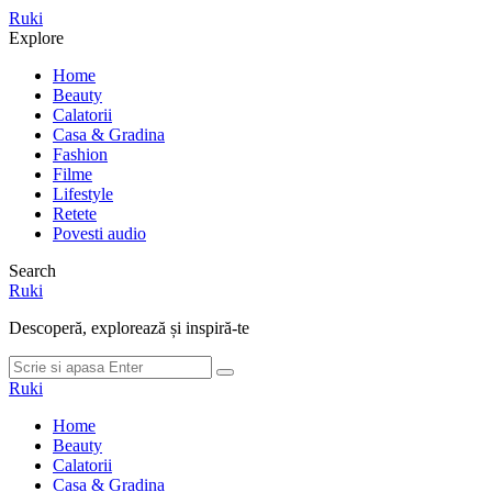
Meniu
Ruki
Cauta
Explore
Home
Beauty
Calatorii
Casa & Gradina
Fashion
Filme
Lifestyle
Retete
Povesti audio
Search
Ruki
Descoperă, explorează și inspiră-te
Cauta
Cauta
dupa:
Ruki
Home
Beauty
Calatorii
Casa & Gradina