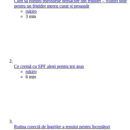
Cum să elimini mirosurile neplăcute din frigider – Sfaturi utile
pentru un frigider mereu curat și proaspăt
Posted
rukiro
3 min
Ce cremă cu SPF alegi pentru ten gras
Posted
rukiro
6 min
Rutina corectă de îngrijire a tenului pentru începători