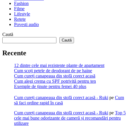
Fashion
Filme
Lifestyle
Retete
Povesti audio
Caută
Caută
Recente
12 dintre cele mai rezistente plante de apartament
Cum scoți petele de deodorant de pe haine
Cum cureți canapeaua din stofă corect acasă
Cum alegi crema cu SPF potrivită pentru ten
Exemple de ținute pentru femei 40 plus
Cum cureți canapeaua din stofă corect acasă - Ruki
pe
Cum
să faci ordine rapid în casă
Cum cureți canapeaua din stofă corect acasă - Ruki
pe
Top 5
cele mai bune odorizante de cameră și recomandări pentru
utilizare