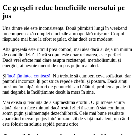
Ce greșeli reduc beneficiile mersului pe
jos
Una dintre ele este inconsistența. Două plimbări lungi în weekend
nu compensează complet cinci zile aproape fără mișcare. Corpul
răspunde mai bine la efort regulat, chiar dacă este moderat.
Altă greșeală este ritmul prea comod, mai ales dacă ai deja un minim
de condiție fizică. Dacă scopul este doar relaxarea, este perfect.
Dacă vrei efecte mai clare asupra rezistenței, metabolismului și
energiei, ai nevoie uneori de un pas puțin mai alert.
Și
încălțămintea contează
. Nu trebuie să cumperi ceva sofisticat, dar
pantofii incomozi îți pot strica repede cheful și postura. Dacă simți
presiune în talpă, dureri de genunchi sau bătături, problema poate fi
mai degrabă la încălțăminte decât la mers în sine.
Mai există și tendința de a supraestima efortul. O plimbare scurtă
ajută, dar nu face minuni dacă restul zilei înseamnă stat continuu,
somn puțin și alimentație dezechilibrată. Cele mai bune rezultate
apar când mersul pe jos intră într-un stil de viață mai atent, nu când
este folosit ca soluție rapidă pentru orice.