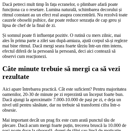
Dacă petreci mult timp în fața ecranelor, o plimbare afară poate
funcționa ca o resetare. Lumina naturală, schimbarea decorului și
ritmul constant au un efect real asupra concentrării. Nu rezolvă toate
cauzele oboselii psihice, dar poate reduce senzația de cap greu și
lipsa de chef de la final de zi.
Și somnul poate fi influențat pozitiv. O rutină cu mers zilnic, mai
ales în prima parte a zilei sau după-amiaza, ajută corpul să-și regleze
mai bine ritmul. Dacă mergi seara foarte târziu într-un ritm intens,
efectul diferă de la persoană la persoană, deci aici contează să
observi cum reacționezi.
Câte minute trebuie să mergi ca să vezi
rezultate
Aici apare întrebarea practică. Cât este suficient? Pentru majoritatea
oamenilor, 20-30 de minute pe zi reprezintă un început foarte bun.
Dacă ajungi la aproximativ 7.000-10.000 de pași pe zi, e deja un
nivel util pentru sănătate, dar nu trebuie să transformi cifra într-o
obsesie.
Mai important decât un prag fix este cum arată punctul tău de
plecare. Dacă acum mergi foarte puțin, trecerea bruscă la 10.000 de
pași poate duce la oboseală, dureri de tălpi sau lipsă de motivație.