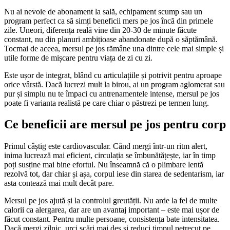
Nu ai nevoie de abonament la sală, echipament scump sau un
program perfect ca să simți beneficii mers pe jos încă din primele
zile. Uneori, diferența reală vine din 20-30 de minute făcute
constant, nu din planuri ambițioase abandonate după o săptămână.
Tocmai de aceea, mersul pe jos rămâne una dintre cele mai simple și
utile forme de mișcare pentru viața de zi cu zi.
Este ușor de integrat, blând cu articulațiile și potrivit pentru aproape
orice vârstă. Dacă lucrezi mult la birou, ai un program aglomerat sau
pur și simplu nu te împaci cu antrenamentele intense, mersul pe jos
poate fi varianta realistă pe care chiar o păstrezi pe termen lung.
Ce beneficii are mersul pe jos pentru corp
Primul câștig este cardiovascular. Când mergi într-un ritm alert,
inima lucrează mai eficient, circulația se îmbunătățește, iar în timp
poți susține mai bine efortul. Nu înseamnă că o plimbare lentă
rezolvă tot, dar chiar și așa, corpul iese din starea de sedentarism, iar
asta contează mai mult decât pare.
Mersul pe jos ajută și la controlul greutății. Nu arde la fel de multe
calorii ca alergarea, dar are un avantaj important – este mai ușor de
făcut constant. Pentru multe persoane, consistența bate intensitatea.
Dacă mergi zilnic, urci scări mai des și reduci timpul petrecut pe