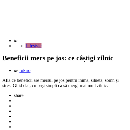
Adaugat
in
Lifestyle
Beneficii mers pe jos: ce câștigi zilnic
Scris
de
rukiro
de
Află ce beneficii are mersul pe jos pentru inimă, siluetă, somn și
stres. Ghid clar, cu pași simpli ca să mergi mai mult zilnic.
share