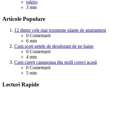
Posted
rukiro
3 min
Articole Populare
12 dintre cele mai rezistente plante de apartament
0
Comentarii
6 min
Cum scoți petele de deodorant de pe haine
0
Comentarii
4 min
Cum cureți canapeaua din stofă corect acasă
0
Comentarii
5 min
Lecturi Rapide