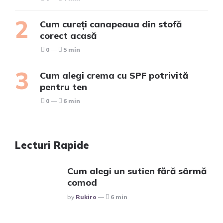
Cum cureți canapeaua din stofă
corect acasă
0
5 min
Cum alegi crema cu SPF potrivită
pentru ten
0
6 min
Lecturi Rapide
Cum alegi un sutien fără sârmă
comod
Posted
By
Rukiro
6 min