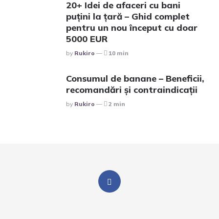
20+ Idei de afaceri cu bani
puțini la țară – Ghid complet
pentru un nou început cu doar
5000 EUR
Posted
By
Rukiro
10 min
Consumul de banane – Beneficii,
recomandări și contraindicații
Posted
By
Rukiro
2 min