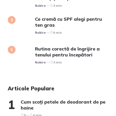
Posted
Rukiro
3 min
Ce cremă cu SPF alegi pentru
ten gras
Posted
Rukiro
6 min
Rutina corectă de îngrijire a
tenului pentru începători
Posted
Rukiro
3 min
Articole Populare
Cum scoți petele de deodorant de pe
haine
0
4 min