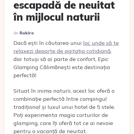
escapadă de neuitat
în mijlocul naturii
Scris
De
Rukiro
De
Dacă ești în căutarea unui
loc unde să te
relaxezi departe de agitația cotidiană
,
dar totuși să ai parte de confort, Epic
Glamping Călimănești este destinația
perfectă!
Situat în inima naturii, acest loc oferă o
combinație perfectă între campingul
tradițional și luxul unui hotel de 5 stele.
Poți experimenta magia corturilor de
glamping, care îți oferă tot ce ai nevoie
pentru o vacanță de neuitat.