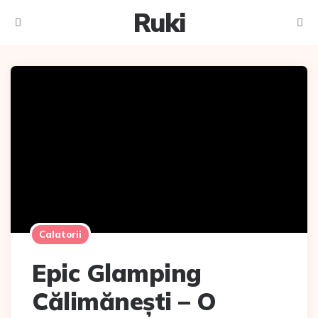
Ruki
Meniu
Caut
Calatorii
Epic Glamping
Călimănești – O