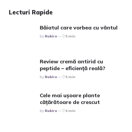
Lecturi Rapide
Băiatul care vorbea cu vântul
Posted
By
Rukiro
5 min
Review cremă antirid cu
peptide – eficiență reală?
Posted
By
Rukiro
5 min
Cele mai ușoare plante
cățărătoare de crescut
Posted
By
Rukiro
6 min