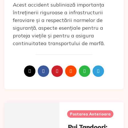
Acest accident subliniază importanța
întreținerii riguroase a infrastructurii
feroviare și a respectării normelor de
siguranță, aspecte esențiale pentru a
proteja viețile și pentru a asigura
continuitatea transportului de marfă.
Post
navigation
Postarea Anterioara
Pui Tandoori: