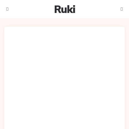
Ruki
Meniu
Caut