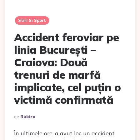
Stiri Si Sport
Accident feroviar pe
linia București –
Craiova: Două
trenuri de marfă
implicate, cel puțin o
victimă confirmată
Scris
De
Rukiro
De
În ultimele ore, a avut loc un accident