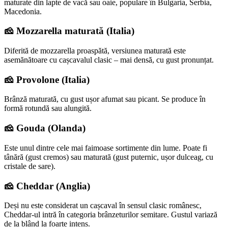
maturate din lapte de vacă sau oaie, populare în Bulgaria, Serbia,
Macedonia.
🧀 Mozzarella maturată (Italia)
Diferită de mozzarella proaspătă, versiunea maturată este
asemănătoare cu cașcavalul clasic – mai densă, cu gust pronunțat.
🧀 Provolone (Italia)
Brânză maturată, cu gust ușor afumat sau picant. Se produce în
formă rotundă sau alungită.
🧀 Gouda (Olanda)
Este unul dintre cele mai faimoase sortimente din lume. Poate fi
tânără (gust cremos) sau maturată (gust puternic, ușor dulceag, cu
cristale de sare).
🧀 Cheddar (Anglia)
Deși nu este considerat un cașcaval în sensul clasic românesc,
Cheddar-ul intră în categoria brânzeturilor semitare. Gustul variază
de la blând la foarte intens.