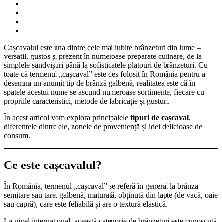
Cașcavalul este una dintre cele mai iubite brânzeturi din lume –
versatil, gustos și prezent în numeroase preparate culinare, de la
simplele sandvișuri până la sofisticatele platouri de brânzeturi. Cu
toate că termenul „cașcaval” este des folosit în România pentru a
desemna un anumit tip de brânză galbenă, realitatea este că în
spatele acestui nume se ascund numeroase sortimente, fiecare cu
propriile caracteristici, metode de fabricație și gusturi.
În acest articol vom explora principalele
tipuri de cașcaval
,
diferențele dintre ele, zonele de proveniență și idei delicioase de
consum.
Ce este cașcavalul?
În România, termenul „cașcaval” se referă în general la brânza
semitare sau tare, galbenă, maturată, obținută din lapte (de vacă, oaie
sau capră), care este feliabilă și are o textură elastică.
La nivel internațional, această categorie de brânzeturi este cunoscută