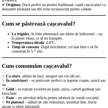
și elastică.
✔
Originea
: Dacă preferi un produs tradițional, caută cașcavaluri cu
denumire protejată sau din zone recunoscute pentru calitate.
Cum se păstrează cașcavalul?
La frigider
, în folie alimentară sau hârtie de brânzeturi – nu
în plastic etanș, ca să nu transpire.
Temperatura ideală
: 4-8°C.
Timp de consum
: După deschidere, cel mai bine e să fie
consumat în 5-7 zile.
Cum consumăm cașcavalul?
✨
Ca atare
, alături de nuci, struguri sau vin alb sec.
✨
În sandvișuri
– se potrivește perfect cu legume coapte, șuncă sau
ou.
✨
Gătit
– se topește excelent pe paste, pizza, cartofi gratinați sau
bruschete.
✨
Pane
– un adevărat deliciu pentru iubitorii de crustă crocantă.
✨
Pe platouri
– alături de alte brânzeturi, mezeluri fine, fructe
uscate și pâine artizanală.