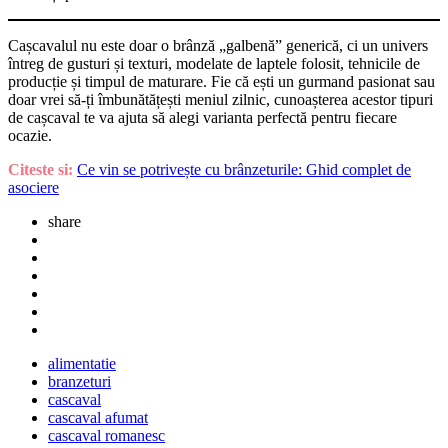
Cașcavalul nu este doar o brânză „galbenă” generică, ci un univers
întreg de gusturi și texturi, modelate de laptele folosit, tehnicile de
producție și timpul de maturare. Fie că ești un gurmand pasionat sau
doar vrei să-ți îmbunătățești meniul zilnic, cunoașterea acestor tipuri
de cașcaval te va ajuta să alegi varianta perfectă pentru fiecare
ocazie.
Citeste si:
Ce vin se potrivește cu brânzeturile: Ghid complet de
asociere
share
alimentatie
branzeturi
cascaval
cascaval afumat
cascaval romanesc