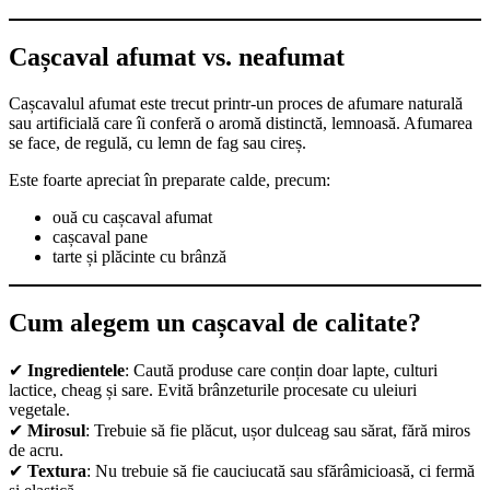
Cașcaval afumat vs. neafumat
Cașcavalul afumat este trecut printr-un proces de afumare naturală
sau artificială care îi conferă o aromă distinctă, lemnoasă. Afumarea
se face, de regulă, cu lemn de fag sau cireș.
Este foarte apreciat în preparate calde, precum:
ouă cu cașcaval afumat
cașcaval pane
tarte și plăcinte cu brânză
Cum alegem un cașcaval de calitate?
✔
Ingredientele
: Caută produse care conțin doar lapte, culturi
lactice, cheag și sare. Evită brânzeturile procesate cu uleiuri
vegetale.
✔
Mirosul
: Trebuie să fie plăcut, ușor dulceag sau sărat, fără miros
de acru.
✔
Textura
: Nu trebuie să fie cauciucată sau sfărâmicioasă, ci fermă