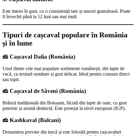
Este intens în gust, cu o consistență tare și uneori granuloasă. Poate
fi învechit până la 12 luni sau mai mult.
Tipuri de cașcaval populare în România
și în lume
🧀 Cașcaval Dalia (România)
Unul dintre cele mai populare sortimente românești, din lapte de
vacă, cu textură semitare și gust delicat. Ideal pentru consum direct
sau topit.
🧀 Cașcaval de Săveni (România)
Brânză tradițională din Botoșani, făcută din lapte de oaie, cu gust
puternic și aromă distinctă. Este protejat la nivel european (IGP).
🧀 Kashkaval (Balcani)
Denumirea provine din turcă și este folosită pentru cașcavaluri