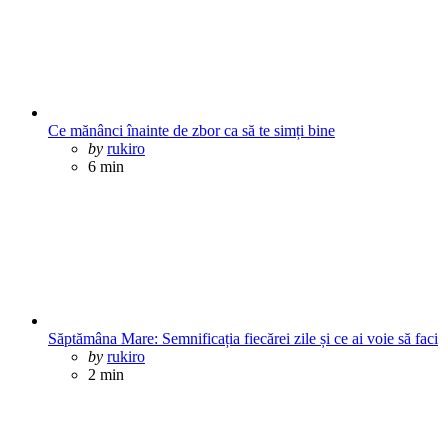
Ce mănânci înainte de zbor ca să te simți bine
Posted
by
rukiro
6 min
Săptămâna Mare: Semnificația fiecărei zile și ce ai voie să faci
Posted
by
rukiro
2 min