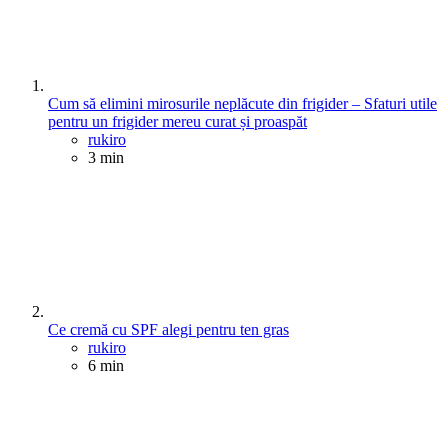
Cum să elimini mirosurile neplăcute din frigider – Sfaturi utile
pentru un frigider mereu curat și proaspăt
Posted
rukiro
3 min
Ce cremă cu SPF alegi pentru ten gras
Posted
rukiro
6 min