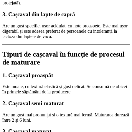
protejată).
3. Cașcaval din lapte de capră
Are un gust specific, ușor acidulat, cu note proaspete. Este mai ușor
digerabil și este adesea preferat de persoanele cu intoleranță la
lactoza din laptele de vacă.
Tipuri de cașcaval în funcție de procesul
de maturare
1. Cașcaval proaspăt
Este moale, cu textură elastică și gust delicat. Se consumă de obicei
în primele săptămâni de la producere.
2. Cașcaval semi-maturat
Are un gust mai pronunțat și o textură mai fermă. Maturarea durează
între 2 și 6 luni.
3. Cașcaval maturat