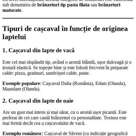
sub denumirea de
brânzeturi tip pasta filata
sau
brânzeturi
maturate
.
Tipuri de cașcaval în funcție de originea
laptelui
1. Cașcaval din lapte de vacă
Este cel mai răspândit tip, având o aromă blândă, ușor dulceagă și o
textură elastică. Se topește bine și este folosit frecvent în preparate
calde: pizza, gratinuri, sandvișuri calde, paste.
Exemple populare
: Cașcaval Dalia (România), Edam (Olanda),
Maasdam (Olanda).
2. Cașcaval din lapte de oaie
Are un gust mai intens și mai sărat, cu o aromă ușor picantă. Este
preferat de cei care caută brânzeturi cu personalitate. Textura este
mai fermă decât cea a cașcavalului de vacă.
Exemplu românesc
: Cașcaval de Săveni (cu indicație geografică