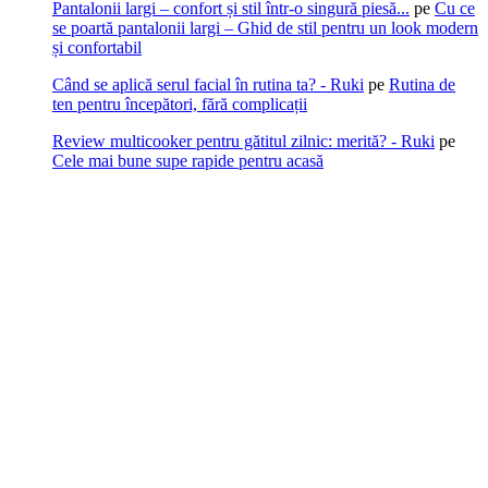
Pantalonii largi – confort și stil într-o singură piesă...
pe
Cu ce
se poartă pantalonii largi – Ghid de stil pentru un look modern
și confortabil
Când se aplică serul facial în rutina ta? - Ruki
pe
Rutina de
ten pentru începători, fără complicații
Review multicooker pentru gătitul zilnic: merită? - Ruki
pe
Cele mai bune supe rapide pentru acasă