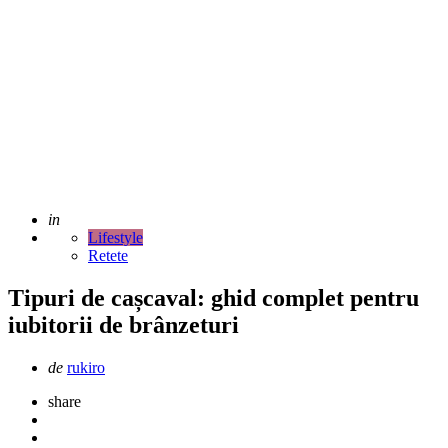
Adaugat
in
Lifestyle
Retete
Tipuri de cașcaval: ghid complet pentru
iubitorii de brânzeturi
Scris
de
rukiro
de
share