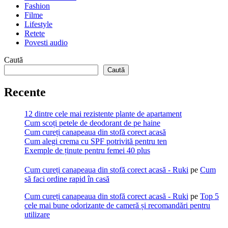
Fashion
Filme
Lifestyle
Retete
Povesti audio
Caută
Caută
Recente
12 dintre cele mai rezistente plante de apartament
Cum scoți petele de deodorant de pe haine
Cum cureți canapeaua din stofă corect acasă
Cum alegi crema cu SPF potrivită pentru ten
Exemple de ținute pentru femei 40 plus
Cum cureți canapeaua din stofă corect acasă - Ruki
pe
Cum
să faci ordine rapid în casă
Cum cureți canapeaua din stofă corect acasă - Ruki
pe
Top 5
cele mai bune odorizante de cameră și recomandări pentru
utilizare