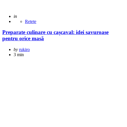
Posted
in
Retete
Preparate culinare cu cașcaval: idei savuroase
pentru orice masă
Posted
by
rukiro
by
3 min