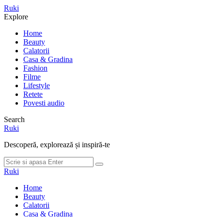
Meniu
Ruki
Cauta
Explore
Home
Beauty
Calatorii
Casa & Gradina
Fashion
Filme
Lifestyle
Retete
Povesti audio
Search
Ruki
Descoperă, explorează și inspiră-te
Cauta
Cauta
dupa:
Ruki
Home
Beauty
Calatorii
Casa & Gradina