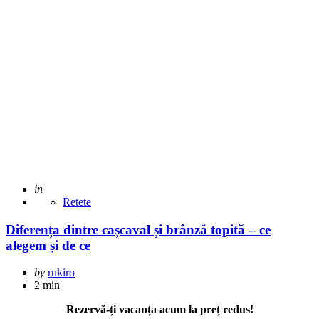
Posted
in
Retete
Diferența dintre cașcaval și brânză topită – ce
alegem și de ce
Posted
by
rukiro
by
2 min
Rezervă-ți vacanța acum la preț redus!