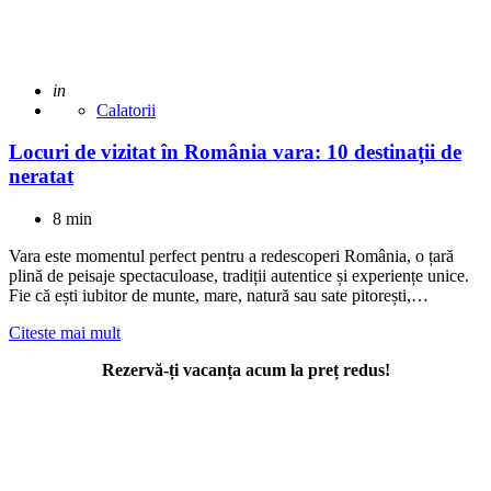
Adaugat
in
Calatorii
Locuri de vizitat în România vara: 10 destinații de
neratat
8 min
Vara este momentul perfect pentru a redescoperi România, o țară
plină de peisaje spectaculoase, tradiții autentice și experiențe unice.
Fie că ești iubitor de munte, mare, natură sau sate pitorești,…
Citeste mai mult
Rezervă-ți vacanța acum la preț redus!