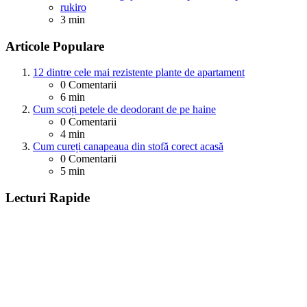
Posted
rukiro
3 min
Articole Populare
12 dintre cele mai rezistente plante de apartament
0
Comentarii
6 min
Cum scoți petele de deodorant de pe haine
0
Comentarii
4 min
Cum cureți canapeaua din stofă corect acasă
0
Comentarii
5 min
Lecturi Rapide