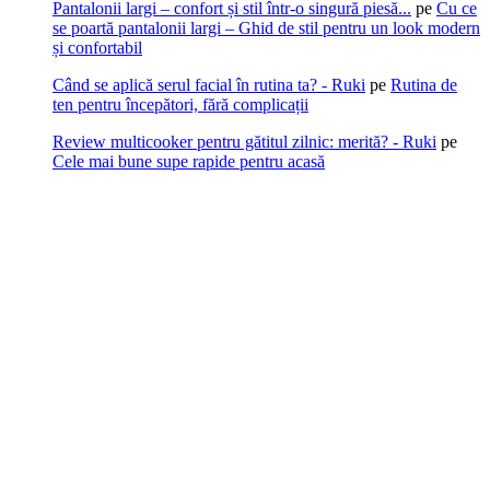
Pantalonii largi – confort și stil într-o singură piesă...
pe
Cu ce
se poartă pantalonii largi – Ghid de stil pentru un look modern
și confortabil
Când se aplică serul facial în rutina ta? - Ruki
pe
Rutina de
ten pentru începători, fără complicații
Review multicooker pentru gătitul zilnic: merită? - Ruki
pe
Cele mai bune supe rapide pentru acasă