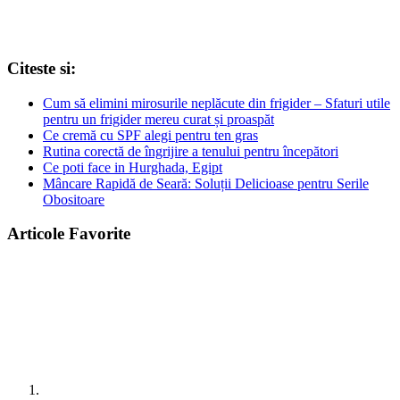
Citeste si:
Cum să elimini mirosurile neplăcute din frigider – Sfaturi utile
pentru un frigider mereu curat și proaspăt
Ce cremă cu SPF alegi pentru ten gras
Rutina corectă de îngrijire a tenului pentru începători
Ce poti face in Hurghada, Egipt
Mâncare Rapidă de Seară: Soluții Delicioase pentru Serile
Obositoare
Articole Favorite