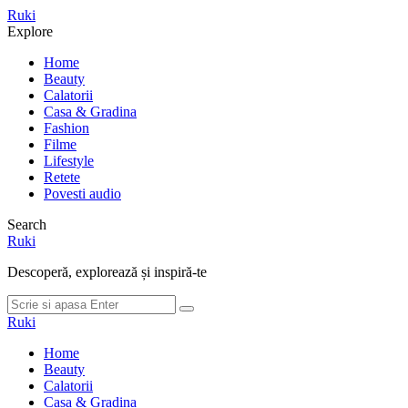
Meniu
Ruki
Cauta
Explore
Home
Beauty
Calatorii
Casa & Gradina
Fashion
Filme
Lifestyle
Retete
Povesti audio
Search
Ruki
Descoperă, explorează și inspiră-te
Cauta
Cauta
dupa:
Ruki
Home
Beauty
Calatorii
Casa & Gradina