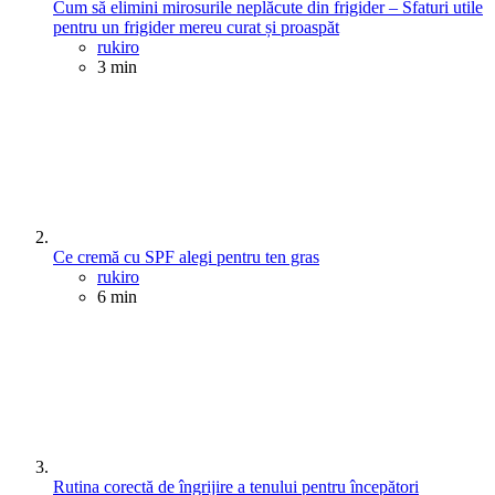
Cum să elimini mirosurile neplăcute din frigider – Sfaturi utile
pentru un frigider mereu curat și proaspăt
Posted
rukiro
3 min
Ce cremă cu SPF alegi pentru ten gras
Posted
rukiro
6 min
Rutina corectă de îngrijire a tenului pentru începători