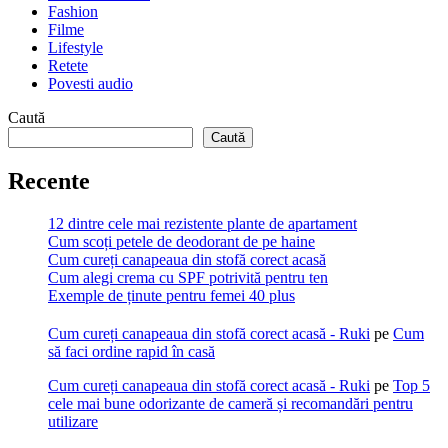
Fashion
Filme
Lifestyle
Retete
Povesti audio
Caută
Caută
Recente
12 dintre cele mai rezistente plante de apartament
Cum scoți petele de deodorant de pe haine
Cum cureți canapeaua din stofă corect acasă
Cum alegi crema cu SPF potrivită pentru ten
Exemple de ținute pentru femei 40 plus
Cum cureți canapeaua din stofă corect acasă - Ruki
pe
Cum
să faci ordine rapid în casă
Cum cureți canapeaua din stofă corect acasă - Ruki
pe
Top 5
cele mai bune odorizante de cameră și recomandări pentru
utilizare