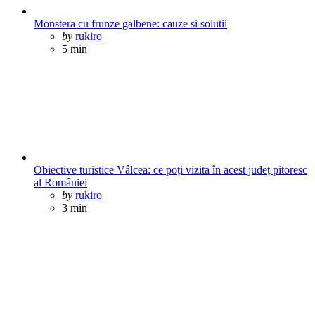
Monstera cu frunze galbene: cauze si solutii
Posted
by
rukiro
5 min
Obiective turistice Vâlcea: ce poți vizita în acest județ pitoresc
al României
Posted
by
rukiro
3 min