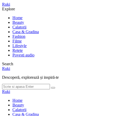
Meniu
Ruki
Cauta
Explore
Home
Beauty
Calatorii
Casa & Gradina
Fashion
Filme
Lifestyle
Retete
Povesti audio
Search
Ruki
Descoperă, explorează și inspiră-te
Cauta
Cauta
dupa:
Ruki
Home
Beauty
Calatorii
Casa & Gradina