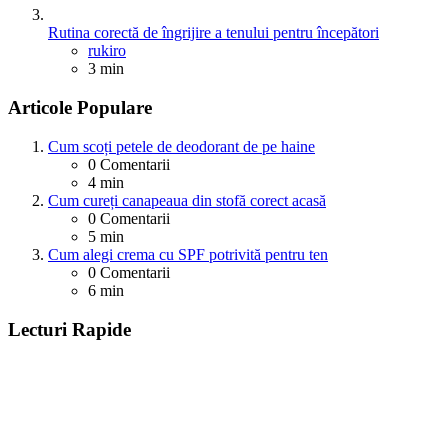
Rutina corectă de îngrijire a tenului pentru începători
Posted
rukiro
3 min
Articole Populare
Cum scoți petele de deodorant de pe haine
0
Comentarii
4 min
Cum cureți canapeaua din stofă corect acasă
0
Comentarii
5 min
Cum alegi crema cu SPF potrivită pentru ten
0
Comentarii
6 min
Lecturi Rapide