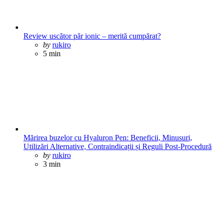
Review uscător păr ionic – merită cumpărat?
Posted
by
rukiro
5 min
Mărirea buzelor cu Hyaluron Pen: Beneficii, Minusuri,
Utilizări Alternative, Contraindicații și Reguli Post-Procedură
Posted
by
rukiro
3 min