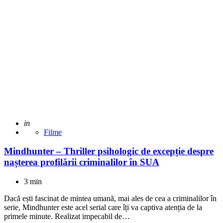
Adaugat
in
Filme
Mindhunter – Thriller psihologic de excepție despre
nașterea profilării criminalilor în SUA
3 min
Dacă ești fascinat de mintea umană, mai ales de cea a criminalilor în
serie, Mindhunter este acel serial care îți va captiva atenția de la
primele minute. Realizat impecabil de…