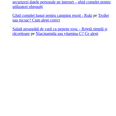
securizezi datele personale pe internet – ghid complet pentru
utilizatori obișnuiți
Ghid complet bagaj pentru camping reușit - Ruki
pe
Troller
sau rucsac? Cum alegi corect
Salată proaspătă de vară cu pepene roșu – Rețetă simplă și
răcoritoare
pe
Niacinamida sau vitamina C? Ce alegi