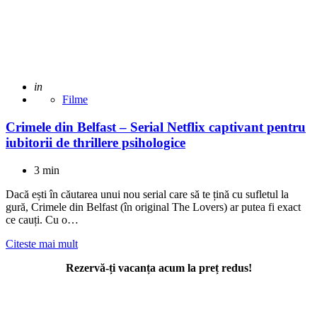
Adaugat
in
Filme
Crimele din Belfast – Serial Netflix captivant pentru
iubitorii de thrillere psihologice
3 min
Dacă ești în căutarea unui nou serial care să te țină cu sufletul la
gură, Crimele din Belfast (în original The Lovers) ar putea fi exact
ce cauți. Cu o…
Citeste mai mult
Rezervă-ți vacanța acum la preț redus!