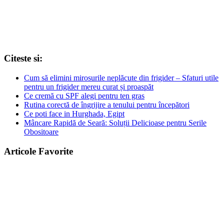
Citeste si:
Cum să elimini mirosurile neplăcute din frigider – Sfaturi utile
pentru un frigider mereu curat și proaspăt
Ce cremă cu SPF alegi pentru ten gras
Rutina corectă de îngrijire a tenului pentru începători
Ce poti face in Hurghada, Egipt
Mâncare Rapidă de Seară: Soluții Delicioase pentru Serile
Obositoare
Articole Favorite