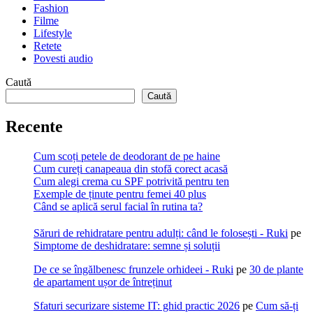
Fashion
Filme
Lifestyle
Retete
Povesti audio
Caută
Caută
Recente
Cum scoți petele de deodorant de pe haine
Cum cureți canapeaua din stofă corect acasă
Cum alegi crema cu SPF potrivită pentru ten
Exemple de ținute pentru femei 40 plus
Când se aplică serul facial în rutina ta?
Săruri de rehidratare pentru adulți: când le folosești - Ruki
pe
Simptome de deshidratare: semne și soluții
De ce se îngălbenesc frunzele orhideei - Ruki
pe
30 de plante
de apartament ușor de întreținut
Sfaturi securizare sisteme IT: ghid practic 2026
pe
Cum să-ți