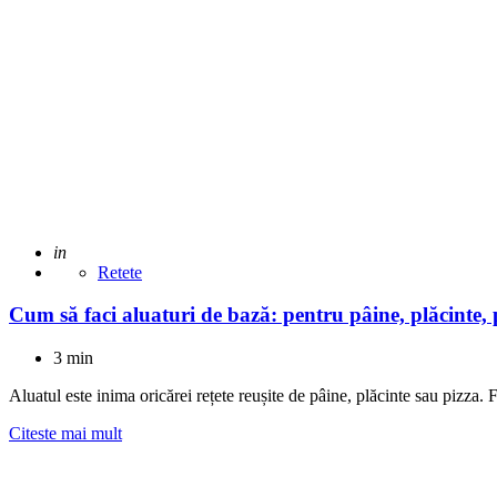
Adaugat
in
Retete
Cum să faci aluaturi de bază: pentru pâine, plăcinte, 
3 min
Aluatul este inima oricărei rețete reușite de pâine, plăcinte sau pizza. 
Citeste mai mult