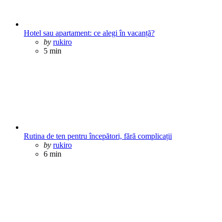
Hotel sau apartament: ce alegi în vacanță?
Posted
by
rukiro
5 min
Rutina de ten pentru începători, fără complicații
Posted
by
rukiro
6 min