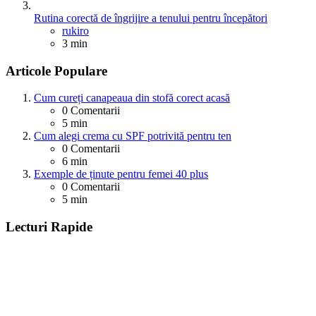
Rutina corectă de îngrijire a tenului pentru începători
Posted
rukiro
3 min
Articole Populare
Cum cureți canapeaua din stofă corect acasă
0
Comentarii
5 min
Cum alegi crema cu SPF potrivită pentru ten
0
Comentarii
6 min
Exemple de ținute pentru femei 40 plus
0
Comentarii
5 min
Lecturi Rapide