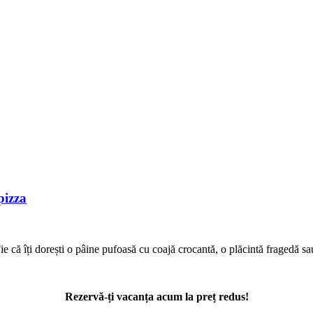
pizza
Fie că îți dorești o pâine pufoasă cu coajă crocantă, o plăcintă fragedă s
Rezervă-ți vacanța acum la preț redus!