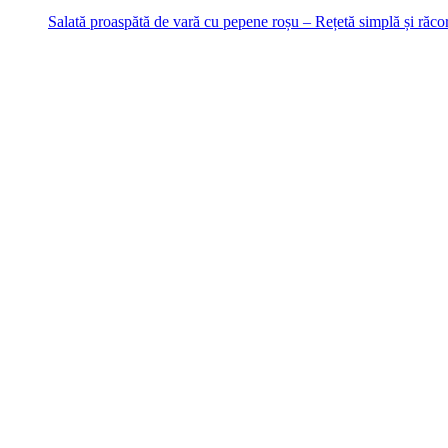
Salată proaspătă de vară cu pepene roșu – Rețetă simplă și răcor