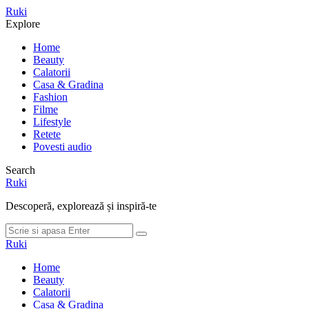
Meniu
Ruki
Cauta
Explore
Home
Beauty
Calatorii
Casa & Gradina
Fashion
Filme
Lifestyle
Retete
Povesti audio
Search
Ruki
Descoperă, explorează și inspiră-te
Cauta
Cauta
dupa:
Ruki
Home
Beauty
Calatorii
Casa & Gradina