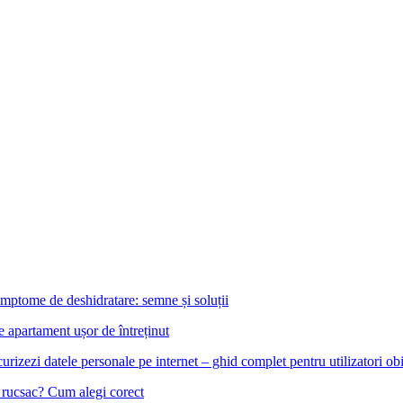
mptome de deshidratare: semne și soluții
e apartament ușor de întreținut
urizezi datele personale pe internet – ghid complet pentru utilizatori obi
u rucsac? Cum alegi corect