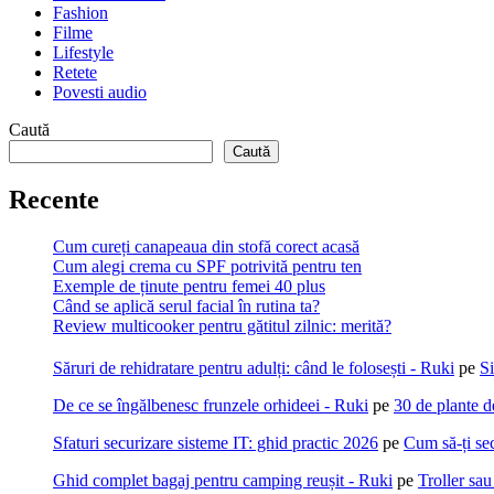
Fashion
Filme
Lifestyle
Retete
Povesti audio
Caută
Caută
Recente
Cum cureți canapeaua din stofă corect acasă
Cum alegi crema cu SPF potrivită pentru ten
Exemple de ținute pentru femei 40 plus
Când se aplică serul facial în rutina ta?
Review multicooker pentru gătitul zilnic: merită?
Săruri de rehidratare pentru adulți: când le folosești - Ruki
pe
Si
De ce se îngălbenesc frunzele orhideei - Ruki
pe
30 de plante d
Sfaturi securizare sisteme IT: ghid practic 2026
pe
Cum să-ți sec
Ghid complet bagaj pentru camping reușit - Ruki
pe
Troller sa