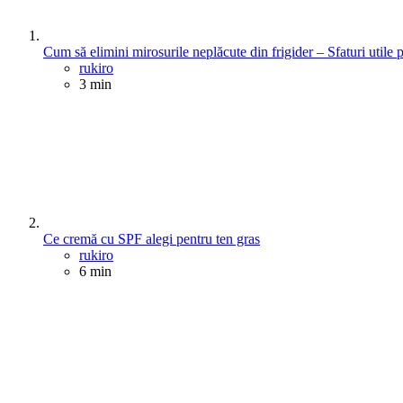
Cum să elimini mirosurile neplăcute din frigider – Sfaturi utile 
Posted
rukiro
3 min
Ce cremă cu SPF alegi pentru ten gras
Posted
rukiro
6 min