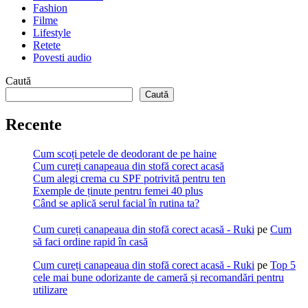
Fashion
Filme
Lifestyle
Retete
Povesti audio
Caută
Caută
Recente
Cum scoți petele de deodorant de pe haine
Cum cureți canapeaua din stofă corect acasă
Cum alegi crema cu SPF potrivită pentru ten
Exemple de ținute pentru femei 40 plus
Când se aplică serul facial în rutina ta?
Cum cureți canapeaua din stofă corect acasă - Ruki
pe
Cum
să faci ordine rapid în casă
Cum cureți canapeaua din stofă corect acasă - Ruki
pe
Top 5
cele mai bune odorizante de cameră și recomandări pentru
utilizare