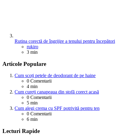
Rutina corectă de îngrijire a tenului pentru începători
Posted
rukiro
3 min
Articole Populare
Cum scoți petele de deodorant de pe haine
0
Comentarii
4 min
Cum cureți canapeaua din stofă corect acasă
0
Comentarii
5 min
Cum alegi crema cu SPF potrivită pentru ten
0
Comentarii
6 min
Lecturi Rapide