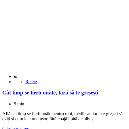
Adaugat
in
Retete
Cât timp se fierb ouăle, fără să le greșești
5 min
Află cât timp se fierb ouăle pentru moi, medii sau tari, ce greșeli să
eviți și cum le cureți ușor, fără coajă lipită de albuș.
Citeste mai mult