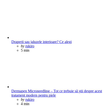
Draperii sau jaluzele interioare? Ce alegi
Posted
by
rukiro
5 min
Dermapen Microneedling – Tot ce trebuie să știi despre acest
tratament modern pentru piele
Posted
by
rukiro
4 min