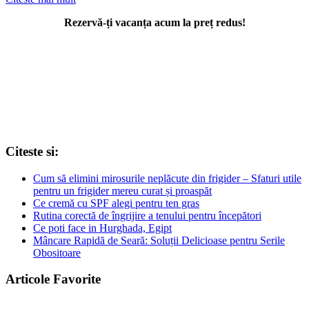
Rezervă-ți vacanța acum la preț redus!
Citeste si:
Cum să elimini mirosurile neplăcute din frigider – Sfaturi utile
pentru un frigider mereu curat și proaspăt
Ce cremă cu SPF alegi pentru ten gras
Rutina corectă de îngrijire a tenului pentru începători
Ce poti face in Hurghada, Egipt
Mâncare Rapidă de Seară: Soluții Delicioase pentru Serile
Obositoare
Articole Favorite