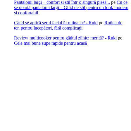
Pantalonii largi – confort și stil într-o singură piesă...
pe
Cu ce
se poartă pantalonii largi – Ghid de stil pentru un look modern
și confortabil
Când se aplică serul facial în rutina ta? - Ruki
pe
Rutina de
ten pentru începători, fără complicații
Review multicooker pentru gătitul zilnic: merită? - Ruki
pe
Cele mai bune supe rapide pentru acasă