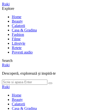
Meniu
Ruki
Cauta
Explore
Home
Beauty
Calatorii
Casa & Gradina
Fashion
Filme
Lifestyle
Retete
Povesti audio
Search
Ruki
Descoperă, explorează și inspiră-te
Cauta
Cauta
dupa:
Ruki
Home
Beauty
Calatorii
Casa & Gradina