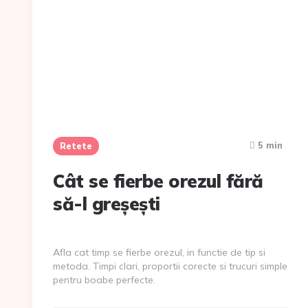
5 min
Retete
Cât se fierbe orezul fără
să-l greșești
Afla cat timp se fierbe orezul, in functie de tip si
metoda. Timpi clari, proportii corecte si trucuri simple
pentru boabe perfecte.