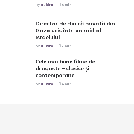
Posted
By
Rukiro
5 min
Director de clinică privată din
Gaza ucis într-un raid al
Israelului
Posted
By
Rukiro
2 min
Cele mai bune filme de
dragoste – clasice și
contemporane
Posted
By
Rukiro
4 min