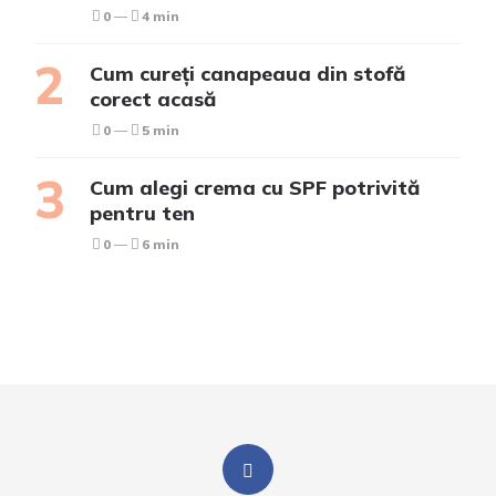
0
4 min
Cum cureți canapeaua din stofă
corect acasă
0
5 min
Cum alegi crema cu SPF potrivită
pentru ten
0
6 min